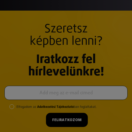
Szeretsz
képben lenni?
Iratkozz fel
hírlevelünkre!
Elfogadom az
Adatkezelési Tájékoztató
ban foglaltakat.
FELIRATKOZOM