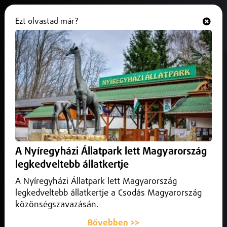
Ezt olvastad már?
Hallgasd és nézd
ONLINE
Vizsgálja a kórház a fiatal
labdarúgó halálának körülményeit
2026. július 07.
Szabolcs-Szatmár-Bereg vármegye
Tragikus hirtelenséggel, egy rutinműtétet követően
elhunyt a 30 éves Toldi András labdarúgó.
A Nyíregyházi Állatpark lett Magyarország
legkedveltebb állatkertje
A Nyíregyházi Állatpark lett Magyarország
legkedveltebb állatkertje a Csodás Magyarország
közönségszavazásán.
Bővebben >>