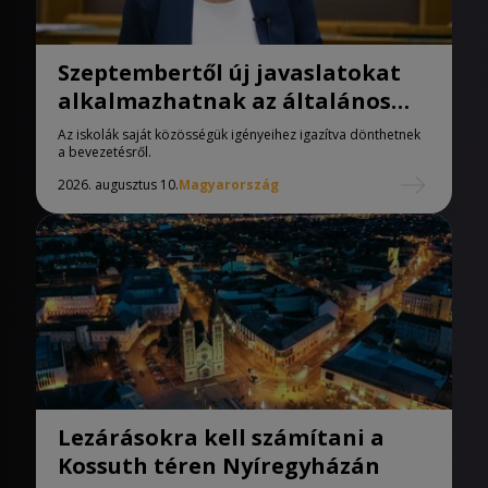
Szeptembertől új javaslatokat
alkalmazhatnak az általános
iskolák
Az iskolák saját közösségük igényeihez igazítva dönthetnek
a bevezetésről.
2026. augusztus 10.
Magyarország
Lezárásokra kell számítani a
Kossuth téren Nyíregyházán