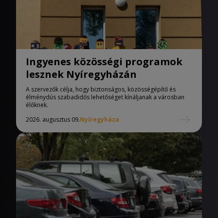
Ingyenes közösségi programok
lesznek Nyíregyházán
A szervezők célja, hogy biztonságos, közösségépítő és
élménydús szabadidős lehetőséget kínáljanak a városban
élőknek.
2026. augusztus 09.
Nyíregyháza