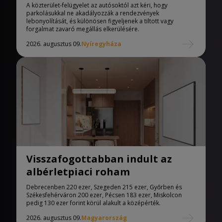
A közterület-felügyelet az autósoktól azt kéri, hogy
parkolásukkal ne akadályozzák a rendezvények
lebonyolítását, és különösen figyeljenek a tiltott vagy
forgalmat zavaró megállás elkerülésére.
2026. augusztus 09.
Nyíregyháza
Visszafogottabban indult az
albérletpiaci roham
Debrecenben 220 ezer, Szegeden 215 ezer, Győrben és
Székesfehérváron 200 ezer, Pécsen 183 ezer, Miskolcon
pedig 130 ezer forint körül alakult a középérték.
2026. augusztus 09.
Magyarország