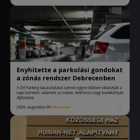
Enyhítette a parkolási gondokat
a zónás rendszer Debrecenben
A DV Parking tapasztalatai szerint egyre többen választják a
napi bérletet, valamint az online, telefonos vagy bankkártyás
díjfizetést.
2026. augusztus 09.
Debrecen