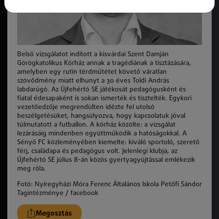
Belső vizsgálatot indított a kisvárdai Szent Damján
Görögkatolikus Kórház annak a tragédiának a tisztázására,
amelyben egy rutin térdműtétet követő váratlan
szövődmény miatt elhunyt a 30 éves Toldi András
labdarúgó. Az Újfehértó SE játékosát pedagógusként és
fiatal édesapaként is sokan ismerték és tisztelték. Egykori
vezetőedzője megrendülten idézte fel utolsó
beszélgetésüket, hangsúlyozva, hogy kapcsolatuk jóval
túlmutatott a futballon. A kórház közölte: a vizsgálat
lezárásáig mindenben együttműködik a hatóságokkal.
A
Sényő FC közleményében kiemelte: kiváló sportoló, szerető
férj, családapa és pedagógus volt. Jelenlegi klubja, az
Újfehértó SE július 8-án közös gyertyagyújtással emlékezik
meg róla.
Fotó: Nyíregyházi Móra Ferenc Általános Iskola Petőfi Sándor
Tagintézménye / facebook
Megosztás