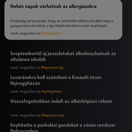
Nehéz napok várhatnak az allergiásokra
A hatóság azt javasolja, hogy az érintettek időben kezdjék meg a
gyógyszeres kezelést, vagy kérjék kezelőorvosuk segítségét.
2026. augusztus 10.
Nyíregyháza
Szeptembertől új javaslatokat alkalmazhatnak az
általános iskolák
2026. augusztus 10.
Magyarország
Lezárásokra kell számítani a Kossuth téren
Nyíregyházán
2026. augusztus 09.
Nyíregyháza
Visszafogottabban indult az albérletpiaci roham
2026. augusztus 09.
Magyarország
Enyhítette a parkolási gondokat a zónás rendszer
Debrecenben