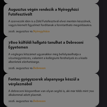
Augusztus végén rendezik a Nyíregyházi
Futófesztivált
A szervezők idén is a Zöld Futófesztivál elvei mentén készülnek,
vagyis kiemelt figyelmet fordítanak a fenntartható megoldásokra.
2026. augusztus 10.
Nyíregyháza
7800 külföldi hallgató tanulhat a Debreceni
Egyetemen
A végleges létszámot ugyanakkor még befolyásolhatja a
vízumügyintézés, valamint a kollégiumi férőhelyek és a kiadó
albérletek elérhetősége.
2026. augusztus 10.
Debrecen
Fontos gyógyszerek alapanyaga készül a
vérplazmából
A debreceni központban van olyan segítő is, aki már több mint 700
alkalommal adott plazmát.
2026. augusztus 10.
Debrecen