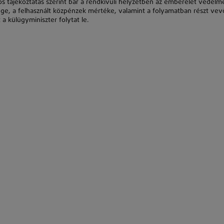
s tájékoztatás szerint bár a rendkívüli helyzetben az emberélet védelm
ge, a felhasznált közpénzek mértéke, valamint a folyamatban részt vev
 a külügyminiszter folytat le.