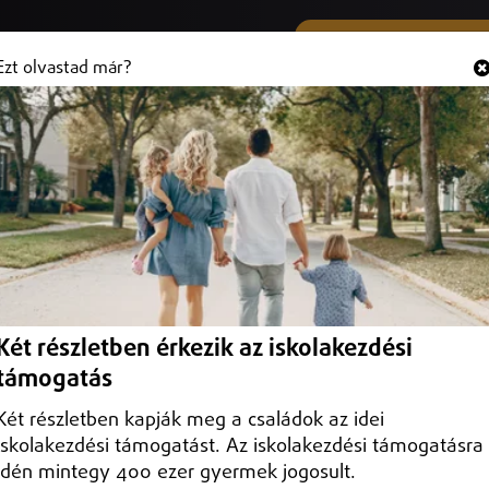
SMS ÉS VIBER SZÁMUNK
Hallgasd és
+36 (20) 316 3000
Ezt olvastad már?
írus-járványhoz köthető
sek ügyében
yolított lélegeztetőgép-beszerzések ügyében, amelyek során a kormán
Két részletben érkezik az iskolakezdési
r berendezést.
támogatás
Két részletben kapják meg a családok az idei
iskolakezdési támogatást. Az iskolakezdési támogatásra
idén mintegy 400 ezer gyermek jogosult.