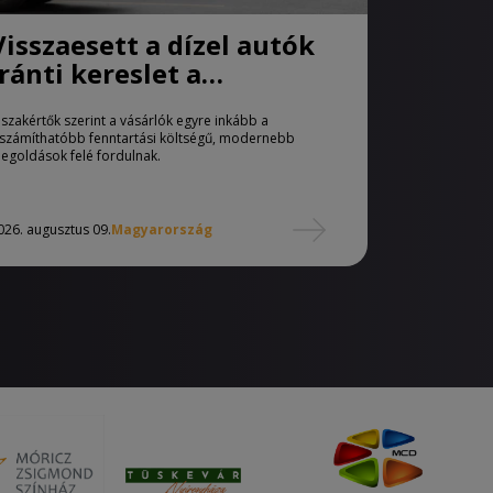
Visszaesett a dízel autók
iránti kereslet a
használtautó-piacon
 szakértők szerint a vásárlók egyre inkább a
iszámíthatóbb fenntartási költségű, modernebb
egoldások felé fordulnak.
026. augusztus 09.
Magyarország