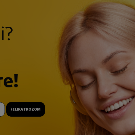
i?
re!
FELIRATKOZOM