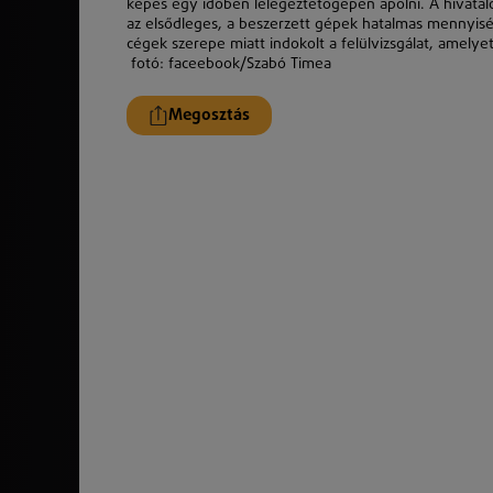
képes egy időben lélegeztetőgépen ápolni. A hivatalo
az elsődleges, a beszerzett gépek hatalmas mennyisé
cégek szerepe miatt indokolt a felülvizsgálat, amelyet
fotó: faceebook/Szabó Timea
Megosztás