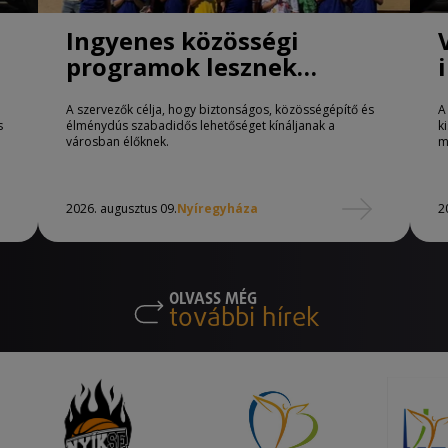
Ingyenes közösségi
programok lesznek
Nyíregyházán
A szervezők célja, hogy biztonságos, közösségépítő és
A
s
élménydús szabadidős lehetőséget kínáljanak a
k
városban élőknek.
m
2026. augusztus 09.
Nyíregyháza
2
OLVASS MÉG
további hírek