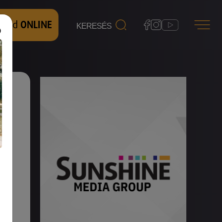
 nézd
ONLINE
y