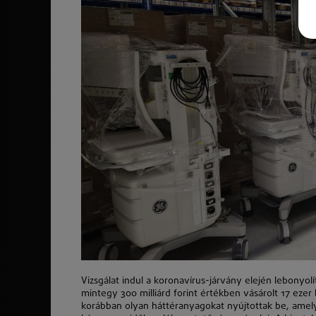
Vizsgálat indul a koronavírus-járvány elején lebony
mintegy 300 milliárd forint értékben vásárolt 17 ez
korábban olyan háttéranyagokat nyújtottak be, amely