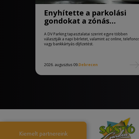
Enyhítette a parkolási
gondokat a zónás
rendszer Debrecenben
A DV Parking tapasztalatai szerint egyre többen
választják a napi bérletet, valamint az online, telefono
vagy bankkártyás díjfizetést.
2026. augusztus 09.
Debrecen
Kiemelt partnereink