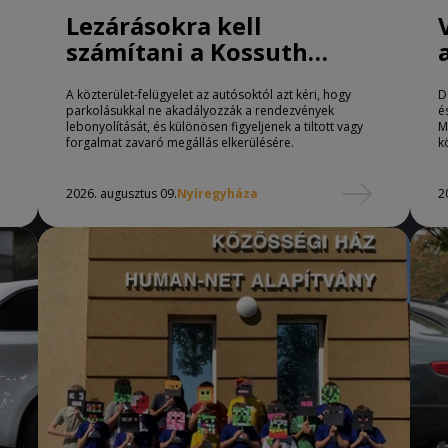
Lezárásokra kell
számítani a Kossuth
téren Nyíregyházán
A közterület-felügyelet az autósoktól azt kéri, hogy
D
parkolásukkal ne akadályozzák a rendezvények
é
lebonyolítását, és különösen figyeljenek a tiltott vagy
M
forgalmat zavaró megállás elkerülésére.
k
2026. augusztus 09.
Nyíregyháza
2