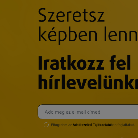
Szeretsz
képben lenn
Iratkozz fel
hírlevelünk
Elfogadom az
Adatkezelési Tájékoztató
ban foglaltakat.