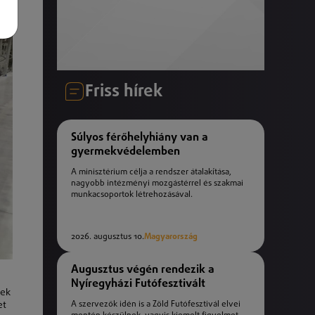
Friss hírek
Súlyos férőhelyhiány van a
gyermekvédelemben
A minisztérium célja a rendszer átalakítása,
nagyobb intézményi mozgástérrel és szakmai
munkacsoportok létrehozásával.
2026. augusztus 10.
Magyarország
Augusztus végén rendezik a
Nyíregyházi Futófesztivált
rek
et
A szervezők idén is a Zöld Futófesztivál elvei