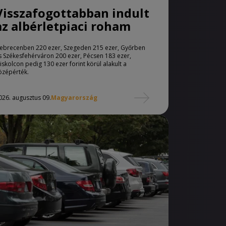
Visszafogottabban indult
az albérletpiaci roham
ebrecenben 220 ezer, Szegeden 215 ezer, Győrben
s Székesfehérváron 200 ezer, Pécsen 183 ezer,
iskolcon pedig 130 ezer forint körül alakult a
özépérték.
026. augusztus 09.
Magyarország