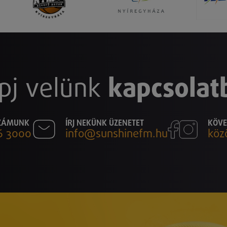
pj velünk
kapcsolat
SZÁMUNK
ÍRJ NEKÜNK ÜZENETET
KÖVE
6 3000
info@sunshinefm.hu
köz