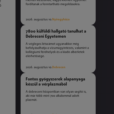
mentén készülnek, vagyis kiemelt figyelmet
e
fordítanak a fenntartható megoldásokra.
ő
2026. augusztus 10.
Nyíregyháza
7800 külföldi hallgató tanulhat a
Debreceni Egyetemen
A végleges létszámot ugyanakkor még
befolyásolhatja a vízumügyintézés, valamint a
kollégiumi férőhelyek és a kiadó albérletek
elérhetősége.
2026. augusztus 10.
Debrecen
Fontos gyógyszerek alapanyaga
készül a vérplazmából
A debreceni központban van olyan segítő is,
aki már több mint 700 alkalommal adott
plazmát.