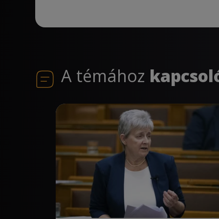
A témához
kapcsol