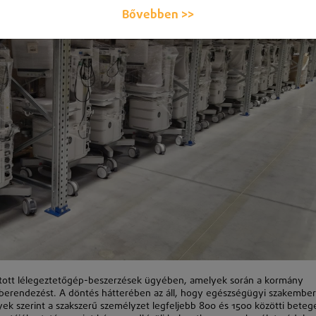
Bővebben >>
olított lélegeztetőgép-beszerzések ügyében, amelyek során a kormány
er berendezést. A döntés hátterében az áll, hogy egészségügyi szakembe
ek szerint a szakszerű személyzet legfeljebb 800 és 1500 közötti beteg