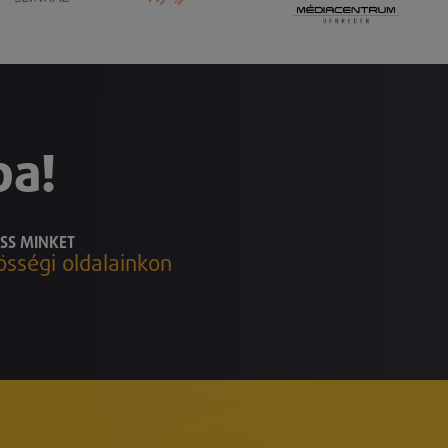
ba!
SS MINKET
össégi oldalainkon