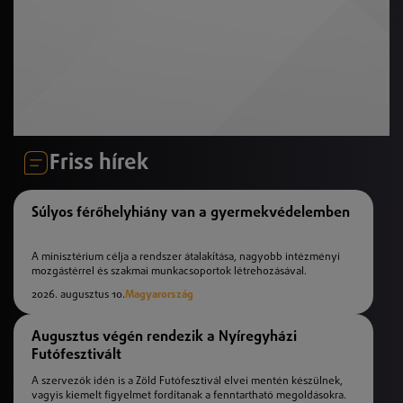
Friss hírek
Súlyos férőhelyhiány van a gyermekvédelemben
A minisztérium célja a rendszer átalakítása, nagyobb intézményi
mozgástérrel és szakmai munkacsoportok létrehozásával.
2026. augusztus 10.
Magyarország
Augusztus végén rendezik a Nyíregyházi
Futófesztivált
A szervezők idén is a Zöld Futófesztivál elvei mentén készülnek,
vagyis kiemelt figyelmet fordítanak a fenntartható megoldásokra.