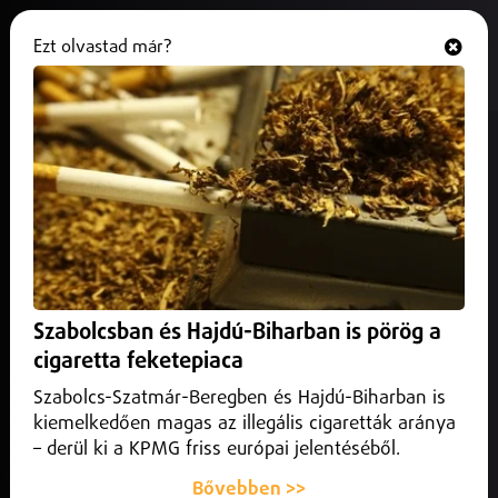
Ezt olvastad már?
Hallgasd és nézd
ONLINE
Vigyázat! A helytelen
klímahasználat komoly
betegségeket okozhat!
2025. július 10.
Belföld
Fontos a rendszeres tisztítás, havonta a szűrőé, évente
Szabolcsban és Hajdú-Biharban is pörög a
pedig a szakember által elvégezve.
cigaretta feketepiaca
Szabolcs-Szatmár-Beregben és Hajdú-Biharban is
kiemelkedően magas az illegális cigaretták aránya
– derül ki a KPMG friss európai jelentéséből.
Bővebben >>