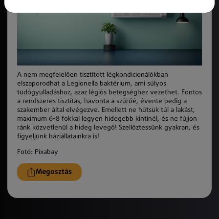
A nem megfelelően tisztított légkondicionálókban
elszaporodhat a Legionella baktérium, ami súlyos
tüdőgyulladáshoz, azaz légiós betegséghez vezethet. Fontos
a rendszeres tisztítás, havonta a szűrőé, évente pedig a
szakember által elvégezve. Emellett ne hűtsük túl a lakást,
maximum 6-8 fokkal legyen hidegebb kintinél, és ne fújjon
ránk közvetlenül a hideg levegő! Szellőztessünk gyakran, és
figyeljünk háziállatainkra is!
Fotó: Pixabay
Megosztás