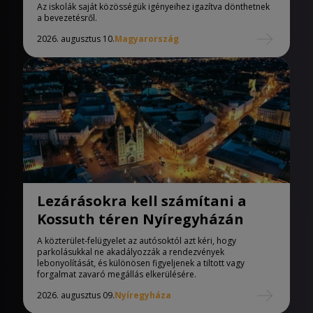
iskolák
Az iskolák saját közösségük igényeihez igazítva dönthetnek
a bevezetésről.
2026. augusztus 10.
Magyarország
Lezárásokra kell számítani a
Kossuth téren Nyíregyházán
A közterület-felügyelet az autósoktól azt kéri, hogy
parkolásukkal ne akadályozzák a rendezvények
lebonyolítását, és különösen figyeljenek a tiltott vagy
forgalmat zavaró megállás elkerülésére.
2026. augusztus 09.
Nyíregyháza