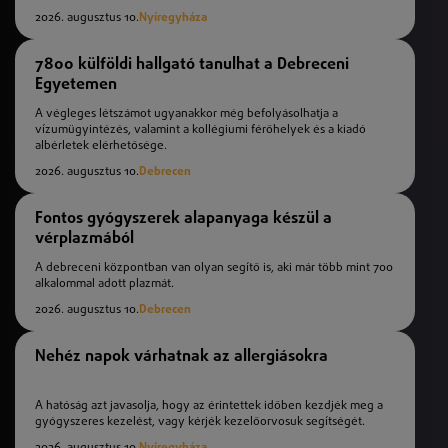
2026. augusztus 10.
Nyíregyháza
7800 külföldi hallgató tanulhat a Debreceni
Egyetemen
A végleges létszámot ugyanakkor még befolyásolhatja a
vízumügyintézés, valamint a kollégiumi férőhelyek és a kiadó
albérletek elérhetősége.
2026. augusztus 10.
Debrecen
Fontos gyógyszerek alapanyaga készül a
vérplazmából
A debreceni központban van olyan segítő is, aki már több mint 700
alkalommal adott plazmát.
2026. augusztus 10.
Debrecen
Nehéz napok várhatnak az allergiásokra
A hatóság azt javasolja, hogy az érintettek időben kezdjék meg a
gyógyszeres kezelést, vagy kérjék kezelőorvosuk segítségét.