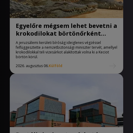
Egyelőre mégsem lehet bevetni a
krokodilokat börtönőrként
Izraelben
A jeruzsálemi kerületi bíróság ideiglenes végzéssel
felfüggesztette a nemzetbiztonsági miniszter tervét, amellyel
krokodilokkal teli vizesárkot alakítottak volna ki a Keciot
börtön körül.
2026. augusztus 06.
Külföld