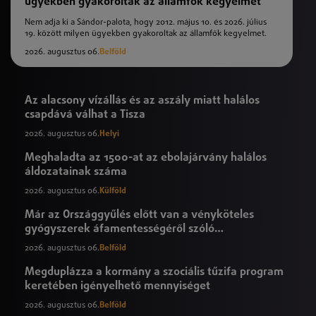
ügyekben gyakoroltak az államfők kegyelmet
Nem adja ki a Sándor-palota, hogy 2012. május 10. és 2026. július
19. között milyen ügyekben gyakoroltak az államfők kegyelmet.
2026. augusztus 06.
Belföld
Az alacsony vízállás és az aszály miatt halálos
csapdává válhat a Tisza
2026. augusztus 06.
Helyi
Meghaladta az 1500-at az ebolajárvány halálos
áldozatainak száma
2026. augusztus 06.
Külföld
Már az Országgyűlés előtt van a vényköteles
gyógyszerek áfamentességéről szóló
törvényjavaslat
2026. augusztus 06.
Belföld
Megduplázza a kormány a szociális tűzifa program
keretében igényelhető mennyiséget
2026. augusztus 06.
Belföld