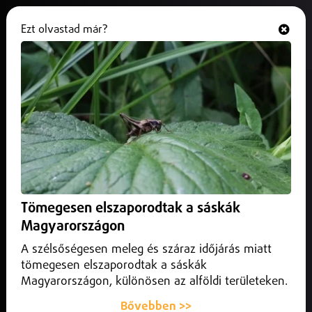
Ezt olvastad már?
Hallgasd és nézd
ONLINE
Veszélyesek a Mancs Őrjárat
bögrék és tányérok
2025. október 31.
Belföld
Figyelem, ha Mancs Őrjárat mintás kerámia bögrét, tálat
vagy tányért vásárolt a Pepcóban, inkább ne használja! A
Tömegesen elszaporodtak a sáskák
Nemzeti Kereskedelmi és Fogyasztóvédelmi Hatóság
visszahívta a terméket!
Magyarországon
A szélsőségesen meleg és száraz időjárás miatt
tömegesen elszaporodtak a sáskák
Magyarországon, különösen az alföldi területeken.
Bővebben >>