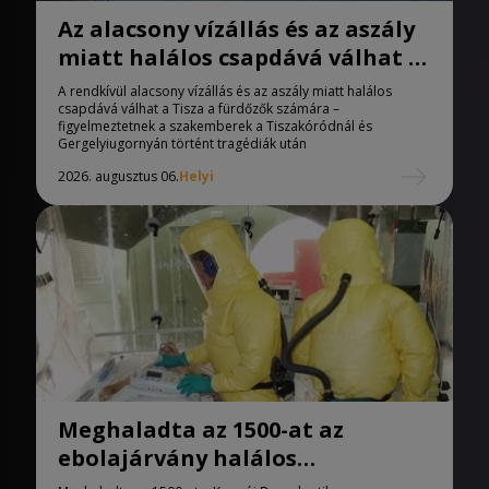
Az alacsony vízállás és az aszály
miatt halálos csapdává válhat a
Tisza
A rendkívül alacsony vízállás és az aszály miatt halálos
csapdává válhat a Tisza a fürdőzők számára –
figyelmeztetnek a szakemberek a Tiszakóródnál és
Gergelyiugornyán történt tragédiák után
2026. augusztus 06.
Helyi
Meghaladta az 1500-at az
ebolajárvány halálos
áldozatainak száma