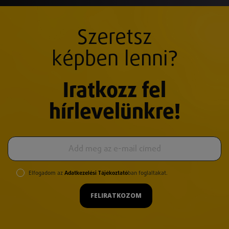
Szeretsz
képben lenni?
Iratkozz fel
hírlevelünkre!
Elfogadom az
Adatkezelési Tájékoztató
ban foglaltakat.
FELIRATKOZOM