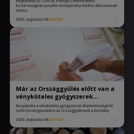
Meghaladta az 1500-at a Kongói Demokratikus
Köztársaságban pusztító ebolajárvány halálos áldozatainak
száma.
2026. augusztus 06.
Külföld
Már az Országgyűlés előtt van a
vényköteles gyógyszerek
áfamentességéről szóló
Benyújtotta a vényköteles gyógyszerek áfamentességéről
törvényjavaslat
szóló törvényjavaslatot az Országgyűlésnek a kormány.
2026. augusztus 06.
Belföld