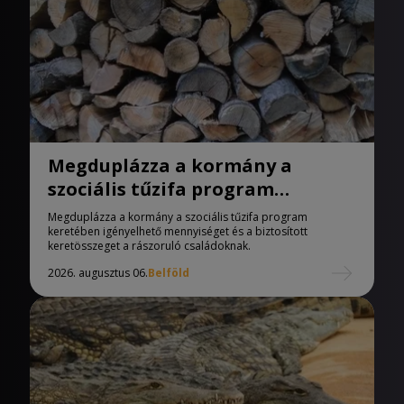
Megduplázza a kormány a
szociális tűzifa program
keretében igényelhető
Megduplázza a kormány a szociális tűzifa program
mennyiséget
keretében igényelhető mennyiséget és a biztosított
keretösszeget a rászoruló családoknak.
2026. augusztus 06.
Belföld