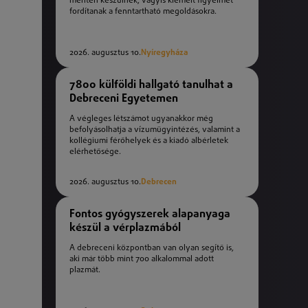
mentén készülnek, vagyis kiemelt figyelmet
fordítanak a fenntartható megoldásokra.
2026. augusztus 10.
Nyíregyháza
7800 külföldi hallgató tanulhat a
Debreceni Egyetemen
A végleges létszámot ugyanakkor még
befolyásolhatja a vízumügyintézés, valamint a
kollégiumi férőhelyek és a kiadó albérletek
elérhetősége.
2026. augusztus 10.
Debrecen
Fontos gyógyszerek alapanyaga
készül a vérplazmából
A debreceni központban van olyan segítő is,
aki már több mint 700 alkalommal adott
plazmát.