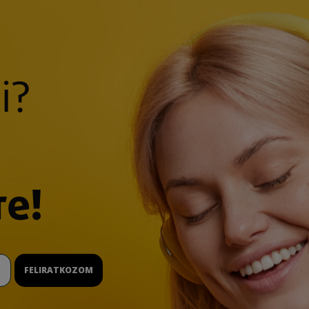
i?
re!
FELIRATKOZOM