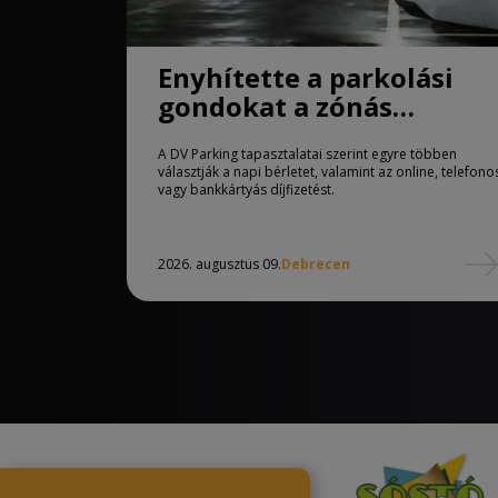
Enyhítette a parkolási
gondokat a zónás
rendszer Debrecenben
A DV Parking tapasztalatai szerint egyre többen
választják a napi bérletet, valamint az online, telefono
vagy bankkártyás díjfizetést.
2026. augusztus 09.
Debrecen