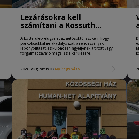
Lezárásokra kell
számítani a Kossuth
téren Nyíregyházán
A közterület-felügyelet az autósoktól azt kéri, hogy
D
parkolásukkal ne akadályozzák a rendezvények
é
lebonyolítását, és különösen figyeljenek a tiltott vagy
M
forgalmat zavaró megállás elkerülésére.
k
2026. augusztus 09.
Nyíregyháza
2