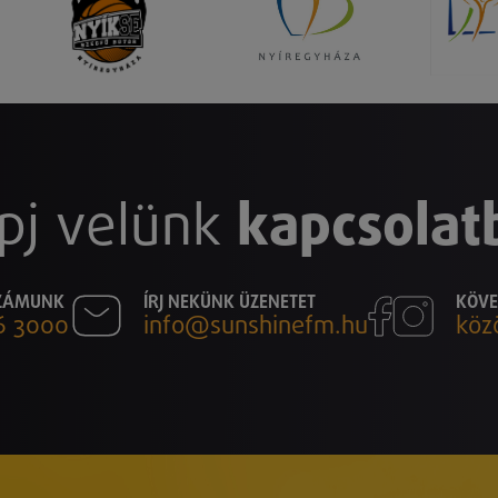
pj velünk
kapcsolat
SZÁMUNK
ÍRJ NEKÜNK ÜZENETET
KÖVE
6 3000
info@sunshinefm.hu
köz