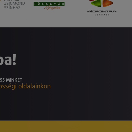
ba!
SS MINKET
össégi oldalainkon