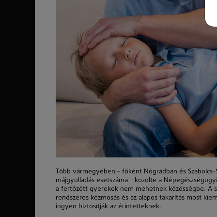
Több vármegyében – főként Nógrádban és Szabolcs-Sz
májgyulladás esetszáma – közölte a Népegészségügyi K
a fertőzött gyerekek nem mehetnek közösségbe. A sza
rendszeres kézmosás és az alapos takarítás most kiem
ingyen biztosítják az érintetteknek.