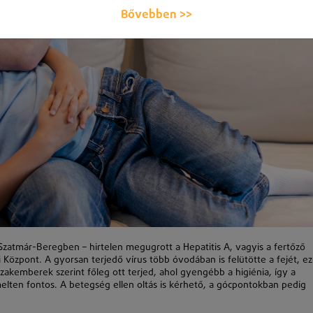
Bővebben >>
atmár-Beregben – hirtelen megugrott a Hepatitis A, vagyis a fertőző
özpont. A gyorsan terjedő vírus több óvodában is felütötte a fejét, ez
kemberek szerint főleg ott terjed, ahol gyengébb a higiénia, így a
elten fontos. A betegség ellen oltás is kérhető, a gócpontokban pedig