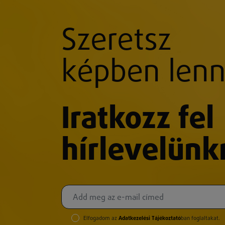
Szeretsz
képben lenn
Iratkozz fel
hírlevelünk
Elfogadom az
Adatkezelési Tájékoztató
ban foglaltakat.