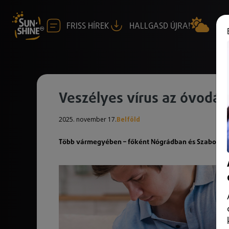
FRISS HÍREK
HALLGASD ÚJRA!
Veszélyes vírus az óvodá
2025. november 17.
Belföld
Több vármegyében – főként Nógrádban és Szabolcs-S