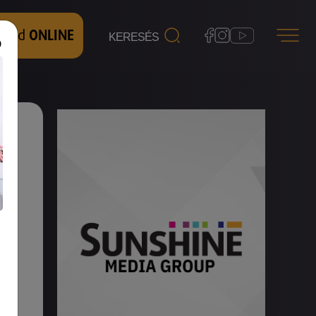
 nézd
ONLINE