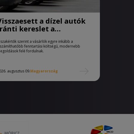
Visszaesett a dízel autók
iránti kereslet a
használtautó-piacon
 szakértők szerint a vásárlók egyre inkább a
iszámíthatóbb fenntartási költségű, modernebb
egoldások felé fordulnak.
026. augusztus 09.
Magyarország