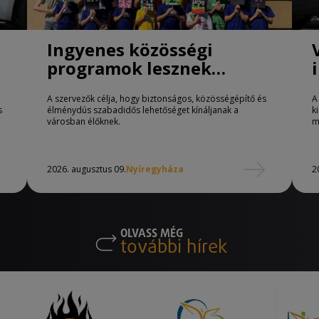
Ingyenes közösségi
programok lesznek
Nyíregyházán
A szervezők célja, hogy biztonságos, közösségépítő és
A
s
élménydús szabadidős lehetőséget kínáljanak a
k
városban élőknek.
m
2026. augusztus 09.
Nyíregyháza
2
OLVASS MÉG
további hírek