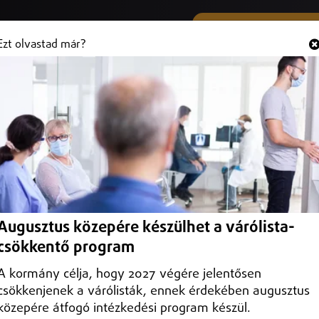
SMS ÉS VIBER SZÁMUNK
Hallgasd és
+36 (20) 316 3000
Ezt olvastad már?
kban
zatmár-Beregben terjed a kór.
Augusztus közepére készülhet a várólista-
csökkentő program
A kormány célja, hogy 2027 végére jelentősen
csökkenjenek a várólisták, ennek érdekében augusztus
közepére átfogó intézkedési program készül.