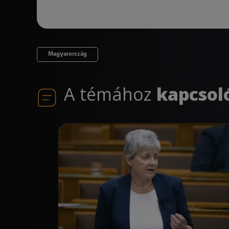
Magyarország
A témához
kapcsol