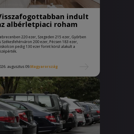
Visszafogottabban indult
az albérletpiaci roham
ebrecenben 220 ezer, Szegeden 215 ezer, Győrben
s Székesfehérváron 200 ezer, Pécsen 183 ezer,
iskolcon pedig 130 ezer forint körül alakult a
özépérték.
026. augusztus 09.
Magyarország