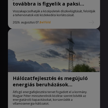
továbbra is figyelik a paksi
helyzetet
Visszakapcsolhatják a középületek díszkivilágítását, feloldják
a tehervonatok esti közlekedési korlátozását.
2026. augusztus 07.
Belföld
Hálózatfejlesztés és megújuló
energiás beruházások
indulhatnak
Átfogó energiafejlesztési tervet fogadott el a kormány.
Magyar Péter miniszterelnök közlése szerint bővítik az
energiatároló kapacitásokat, korszerűsítik a
villamosenergia-hálózatot.