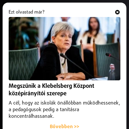
Ezt olvastad már?
Hallgasd és nézd
ONLINE
Várni nem volt idő, mentők
segítségével jött világra Nazira
2026. január 28.
Helyi
Várni nem volt idő, így otthonában, a mentők segítségével
jött világra egy kislány Szabolcs-Szatmár-Bereg
Megszűnik a Klebelsberg Központ
vármegyében.
középirányítói szerepe
A cél, hogy az iskolák önállóbban működhessenek,
a pedagógusok pedig a tanításra
koncentrálhassanak.
Bővebben >>