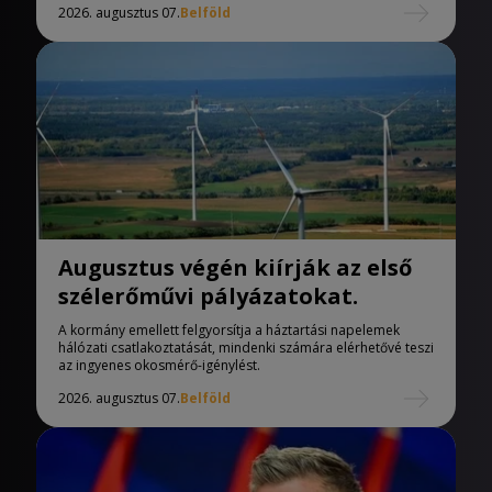
2026. augusztus 07.
Belföld
Augusztus végén kiírják az első
szélerőművi pályázatokat.
A kormány emellett felgyorsítja a háztartási napelemek
hálózati csatlakoztatását, mindenki számára elérhetővé teszi
az ingyenes okosmérő-igénylést.
2026. augusztus 07.
Belföld