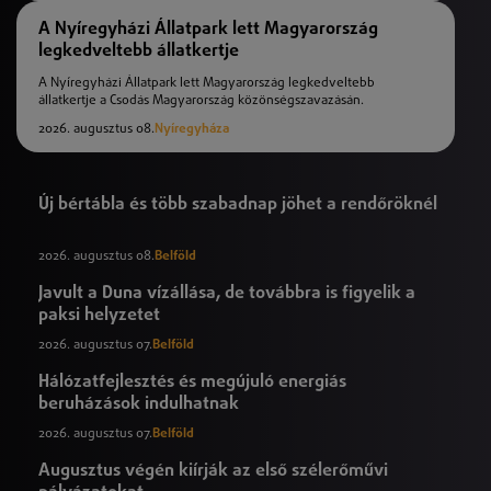
A Nyíregyházi Állatpark lett Magyarország
legkedveltebb állatkertje
A Nyíregyházi Állatpark lett Magyarország legkedveltebb
állatkertje a Csodás Magyarország közönségszavazásán.
2026. augusztus 08.
Nyíregyháza
Új bértábla és több szabadnap jöhet a rendőröknél
2026. augusztus 08.
Belföld
Javult a Duna vízállása, de továbbra is figyelik a
paksi helyzetet
2026. augusztus 07.
Belföld
Hálózatfejlesztés és megújuló energiás
beruházások indulhatnak
2026. augusztus 07.
Belföld
Augusztus végén kiírják az első szélerőművi