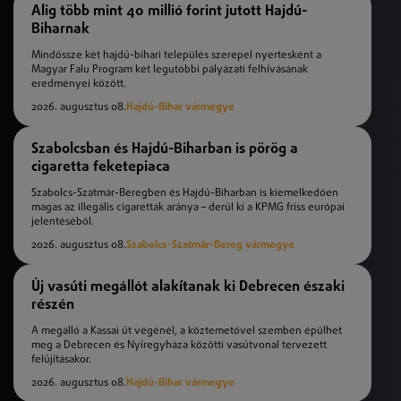
Alig több mint 40 millió forint jutott Hajdú-
Biharnak
Mindössze két hajdú-bihari település szerepel nyertesként a
Magyar Falu Program két legutóbbi pályázati felhívásának
eredményei között.
2026. augusztus 08.
Hajdú-Bihar vármegye
Szabolcsban és Hajdú-Biharban is pörög a
cigaretta feketepiaca
Szabolcs-Szatmár-Beregben és Hajdú-Biharban is kiemelkedően
magas az illegális cigaretták aránya – derül ki a KPMG friss európai
jelentéséből.
2026. augusztus 08.
Szabolcs-Szatmár-Bereg vármegye
Új vasúti megállót alakítanak ki Debrecen északi
részén
A megálló a Kassai út végénél, a köztemetővel szemben épülhet
meg a Debrecen és Nyíregyháza közötti vasútvonal tervezett
felújításakor.
2026. augusztus 08.
Hajdú-Bihar vármegye