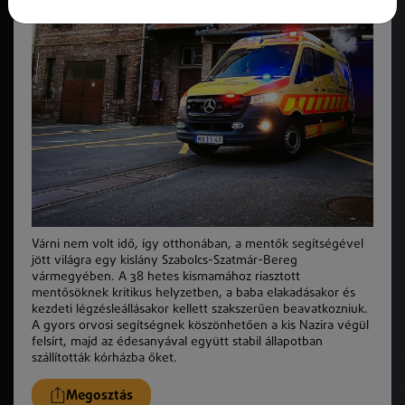
Várni nem volt idő, így otthonában, a mentők segítségével
jött világra egy kislány Szabolcs-Szatmár-Bereg
vármegyében. A 38 hetes kismamához riasztott
mentősöknek kritikus helyzetben, a baba elakadásakor és
kezdeti légzésleállásakor kellett szakszerűen beavatkozniuk.
A gyors orvosi segítségnek köszönhetően a kis Nazira végül
felsírt, majd az édesanyával együtt stabil állapotban
szállították kórházba őket.
Megosztás