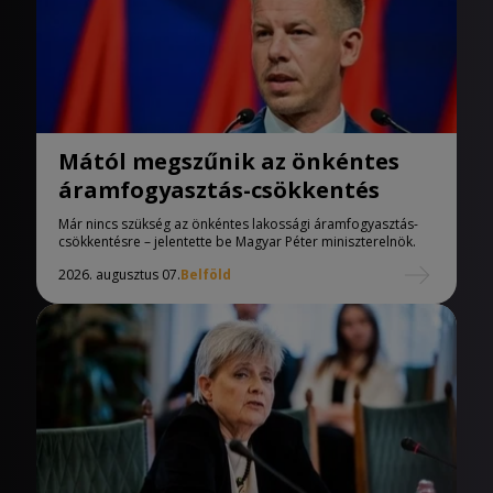
Mától megszűnik az önkéntes
áramfogyasztás-csökkentés
Már nincs szükség az önkéntes lakossági áramfogyasztás-
csökkentésre – jelentette be Magyar Péter miniszterelnök.
2026. augusztus 07.
Belföld