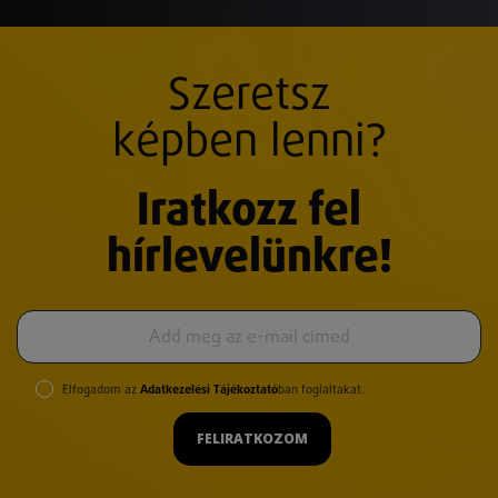
Szeretsz
képben lenni?
Iratkozz fel
hírlevelünkre!
Elfogadom az
Adatkezelési Tájékoztató
ban foglaltakat.
FELIRATKOZOM