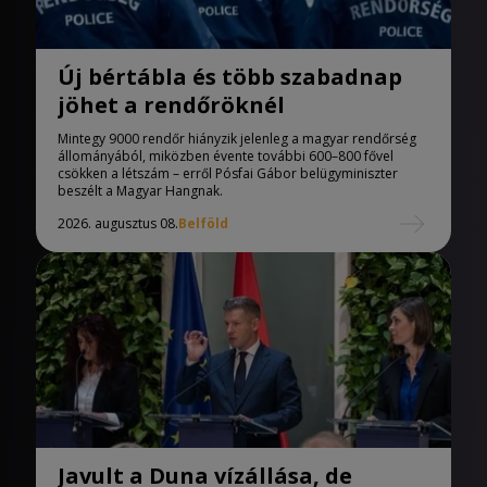
Új bértábla és több szabadnap
jöhet a rendőröknél
Mintegy 9000 rendőr hiányzik jelenleg a magyar rendőrség
állományából, miközben évente további 600–800 fővel
csökken a létszám – erről Pósfai Gábor belügyminiszter
beszélt a Magyar Hangnak.
2026. augusztus 08.
Belföld
Javult a Duna vízállása, de