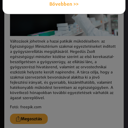
Bővebben >>
Változások jöhetnek a hazai patikák működésében: az
Egészségügyi Minisztérium szakmai egyeztetéseket indított
a gyógyszerellátás megújításáról. Hegedűs Zsolt
egészségügyi miniszter közlése szerint az első kerekasztal-
beszélgetésen a gyógyszerügy, az ellátási lánc, a
gyógyszerészi hivatásrend, valamint az orvostechnikai
eszközök helyzete került napirendre. A tárca célja, hogy a
szakmai szervezetek bevonásával alakítsa ki a jövő
fejlesztési irányait, és gyorsabb, kiszámíthatóbb, valamint
hatékonyabb működést teremtsen az egészségügyben. A
következő hónapokban további egyeztetések várhatók az
ágazat szereplőivel.
Fotó: freepik.com
Megosztás