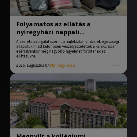
Folyamatos az ellátás a
nyíregyházi nappali
melegedőben
A szeretetszolgálat szerint a hajléktalan emberek egészségi
állapotuk miatt különösen veszélyeztetettek a kánikulában,
ezért ilyenkor még nagyobb figyelmet fordítanak az
ellátásukra.
2026. augusztus 07.
Nyíregyháza
Megnyílt a kollégiumi