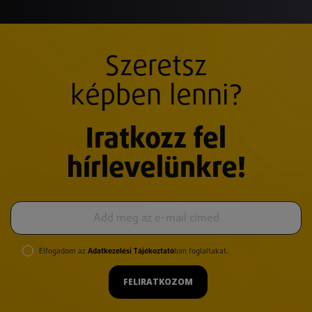
Szeretsz
képben lenni?
Iratkozz fel
hírlevelünkre!
Elfogadom az
Adatkezelési Tájékoztató
ban foglaltakat.
FELIRATKOZOM