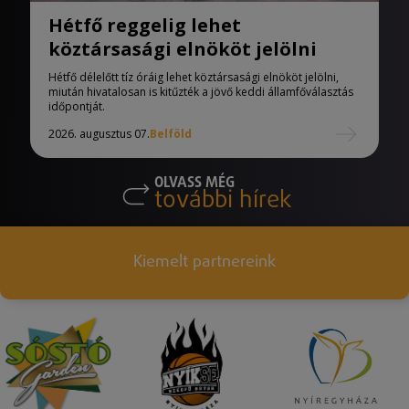
Hétfő reggelig lehet
köztársasági elnököt jelölni
Hétfő délelőtt tíz óráig lehet köztársasági elnököt jelölni,
miután hivatalosan is kitűzték a jövő keddi államfőválasztás
időpontját.
2026. augusztus 07.
Belföld
OLVASS MÉG
további hírek
Kiemelt partnereink