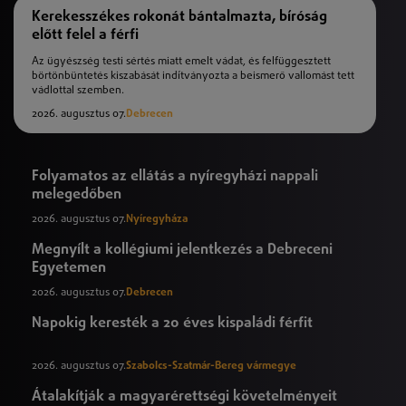
Kerekesszékes rokonát bántalmazta, bíróság
előtt felel a férfi
Az ügyészség testi sértés miatt emelt vádat, és felfüggesztett
börtönbüntetés kiszabását indítványozta a beismerő vallomást tett
vádlottal szemben.
2026. augusztus 07.
Debrecen
Folyamatos az ellátás a nyíregyházi nappali
melegedőben
2026. augusztus 07.
Nyíregyháza
Megnyílt a kollégiumi jelentkezés a Debreceni
Egyetemen
2026. augusztus 07.
Debrecen
Napokig keresték a 20 éves kispaládi férfit
2026. augusztus 07.
Szabolcs-Szatmár-Bereg vármegye
Átalakítják a magyarérettségi követelményeit