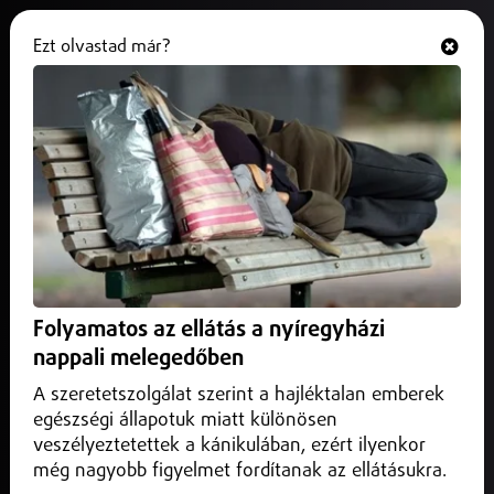
Ezt olvastad már?
Hallgasd és nézd
ONLINE
Változások jöhetnek a patikák
működésében
2026. július 07.
Belföld
Változások jöhetnek a hazai patikák működésében: az
Egészségügyi Minisztérium szakmai egyeztetéseket
Folyamatos az ellátás a nyíregyházi
indított a gyógyszerellátás megújításáról.
nappali melegedőben
A szeretetszolgálat szerint a hajléktalan emberek
egészségi állapotuk miatt különösen
veszélyeztetettek a kánikulában, ezért ilyenkor
még nagyobb figyelmet fordítanak az ellátásukra.