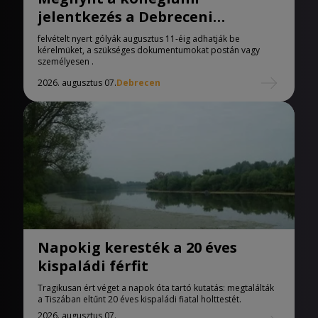
jelentkezés a Debreceni
Egyetemen
felvételt nyert gólyák augusztus 11-éig adhatják be
kérelmüket, a szükséges dokumentumokat postán vagy
személyesen .
2026. augusztus 07.
Debrecen
Napokig keresték a 20 éves
kispaládi férfit
Tragikusan ért véget a napok óta tartó kutatás: megtalálták
a Tiszában eltűnt 20 éves kispaládi fiatal holttestét.
2026. augusztus 07.