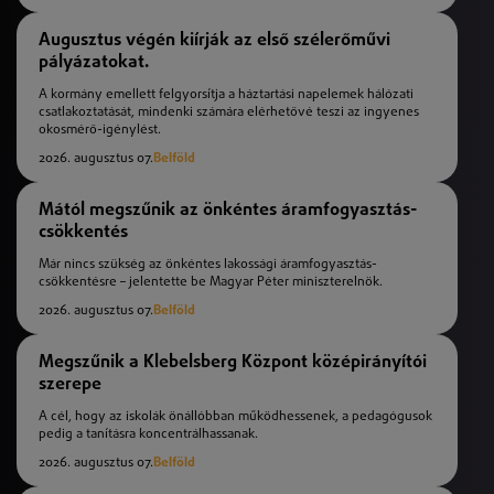
Augusztus végén kiírják az első szélerőművi
pályázatokat.
A kormány emellett felgyorsítja a háztartási napelemek hálózati
csatlakoztatását, mindenki számára elérhetővé teszi az ingyenes
okosmérő-igénylést.
2026. augusztus 07.
Belföld
Mától megszűnik az önkéntes áramfogyasztás-
csökkentés
Már nincs szükség az önkéntes lakossági áramfogyasztás-
csökkentésre – jelentette be Magyar Péter miniszterelnök.
2026. augusztus 07.
Belföld
Megszűnik a Klebelsberg Központ középirányítói
szerepe
A cél, hogy az iskolák önállóbban működhessenek, a pedagógusok
pedig a tanításra koncentrálhassanak.
2026. augusztus 07.
Belföld