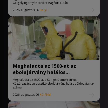
Gergelyiugornyán történt tragédiák után
2026. augusztus 06.
Helyi
Meghaladta az 1500-at az
ebolajárvány halálos
áldozatainak száma
Meghaladta az 1500-at a Kongói Demokratikus
Köztársaságban pusztító ebolajárvány halálos áldozatainak
száma.
2026. augusztus 06.
Külföld