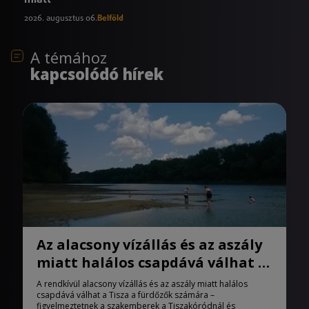
2026. augusztus 06.
Belföld
A témához
kapcsolódó hírek
Az alacsony vízállás és az aszály
miatt halálos csapdává válhat a
Tisza
A rendkívül alacsony vízállás és az aszály miatt halálos
csapdává válhat a Tisza a fürdőzők számára –
figyelmeztetnek a szakemberek a Tiszakóródnál és