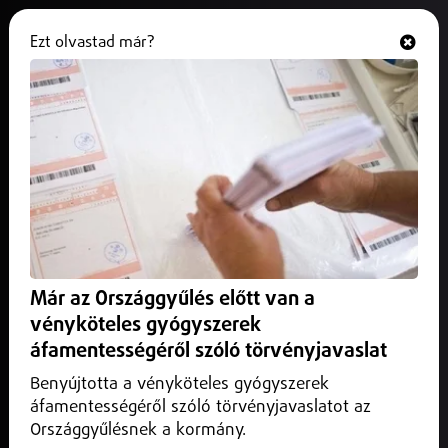
Ezt olvastad már?
Hallgasd és nézd
ONLINE
A Homokkerti felüljárón javítási
munka miatt sávlezárásra és
jelzőlámpás irányításra
számítsanak.
2025. július 29.
Már az Országgyűlés előtt van a
A Homokkerti felüljárón javítási munka miatt sávlezárásra
vényköteles gyógyszerek
és jelzőlámpás irányításra számítsanak.
áfamentességéről szóló törvényjavaslat
Benyújtotta a vényköteles gyógyszerek
áfamentességéről szóló törvényjavaslatot az
Országgyűlésnek a kormány.