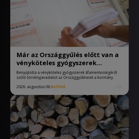
Már az Országgyűlés előtt van a
vényköteles gyógyszerek
áfamentességéről szóló
Benyújtotta a vényköteles gyógyszerek áfamentességéről
törvényjavaslat
szóló törvényjavaslatot az Országgyűlésnek a kormány.
2026. augusztus 06.
Belföld