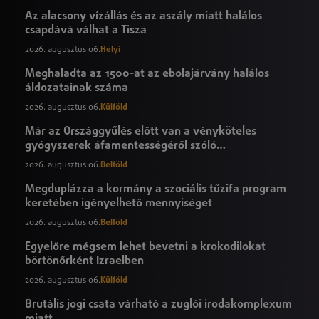
Az alacsony vízállás és az aszály miatt halálos
csapdává válhat a Tisza
2026. augusztus 06.
Helyi
Meghaladta az 1500-at az ebolajárvány halálos
áldozatainak száma
2026. augusztus 06.
Külföld
Már az Országgyűlés előtt van a vényköteles
gyógyszerek áfamentességéről szóló
törvényjavaslat
2026. augusztus 06.
Belföld
Megduplázza a kormány a szociális tűzifa program
keretében igényelhető mennyiséget
2026. augusztus 06.
Belföld
Egyelőre mégsem lehet bevetni a krokodilokat
börtönőrként Izraelben
2026. augusztus 06.
Külföld
Brutális jogi csata várható a zuglói irodakomplexum
miatt