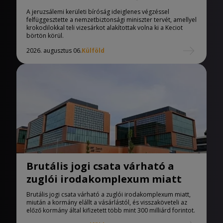
Izraelben
A jeruzsálemi kerületi bíróság ideiglenes végzéssel
felfüggesztette a nemzetbiztonsági miniszter tervét, amellyel
krokodilokkal teli vizesárkot alakítottak volna ki a Keciot
börtön körül.
2026. augusztus 06.
Külföld
Brutális jogi csata várható a
zuglói irodakomplexum miatt
Brutális jogi csata várható a zuglói irodakomplexum miatt,
miután a kormány elállt a vásárlástól, és visszaköveteli az
előző kormány által kifizetett több mint 300 milliárd forintot.