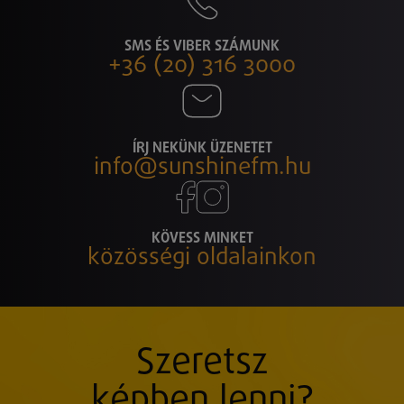
SMS ÉS VIBER SZÁMUNK
+36 (20) 316 3000
ÍRJ NEKÜNK ÜZENETET
info@sunshinefm.hu
KÖVESS MINKET
közösségi oldalainkon
Szeretsz
képben lenni?