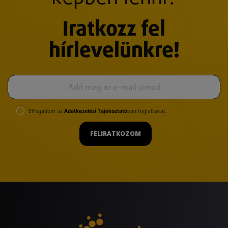
Iratkozz fel
hírlevelünkre!
Elfogadom az
Adatkezelési Tájékoztató
ban foglaltakat.
FELIRATKOZOM