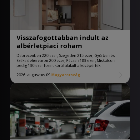
Visszafogottabban indult az
albérletpiaci roham
Debrecenben 220 ezer, Szegeden 215 ezer, Győrben és
Székesfehérváron 200 ezer, Pécsen 183 ezer, Miskolcon
pedig 130 ezer forint körül alakult a középérték.
2026. augusztus 09.
Magyarország