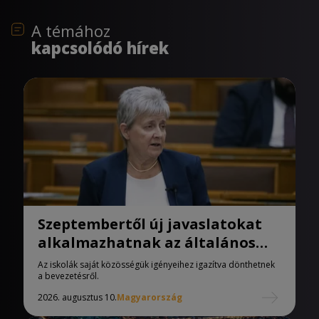
A témához
kapcsolódó hírek
Szeptembertől új javaslatokat
alkalmazhatnak az általános
iskolák
Az iskolák saját közösségük igényeihez igazítva dönthetnek
a bevezetésről.
2026. augusztus 10.
Magyarország