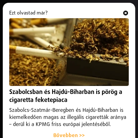
Ezt olvastad már?
Hallgasd és nézd
ONLINE
Az M3-as autópályán, már csak
Nagykálló és Ófehértó között
aszfaltoznak
2024. december 04.
Közlekedés infó
Az M3-as autópályán, már csak Nagykálló és Ófehértó
Szabolcsban és Hajdú-Biharban is pörög a
között aszfaltoznak.
cigaretta feketepiaca
Szabolcs-Szatmár-Beregben és Hajdú-Biharban is
kiemelkedően magas az illegális cigaretták aránya
– derül ki a KPMG friss európai jelentéséből.
Bővebben >>