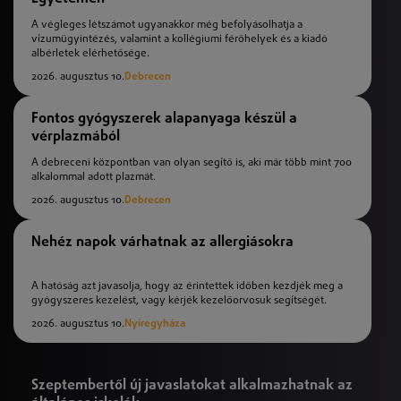
A végleges létszámot ugyanakkor még befolyásolhatja a
vízumügyintézés, valamint a kollégiumi férőhelyek és a kiadó
albérletek elérhetősége.
2026. augusztus 10.
Debrecen
Fontos gyógyszerek alapanyaga készül a
vérplazmából
A debreceni központban van olyan segítő is, aki már több mint 700
alkalommal adott plazmát.
2026. augusztus 10.
Debrecen
Nehéz napok várhatnak az allergiásokra
A hatóság azt javasolja, hogy az érintettek időben kezdjék meg a
gyógyszeres kezelést, vagy kérjék kezelőorvosuk segítségét.
2026. augusztus 10.
Nyíregyháza
Szeptembertől új javaslatokat alkalmazhatnak az