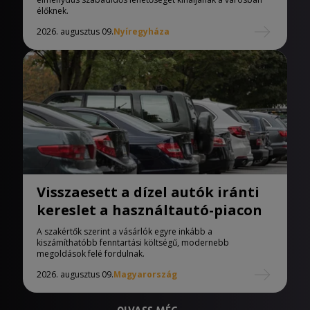
élőknek.
2026. augusztus 09.
Nyíregyháza
Visszaesett a dízel autók iránti
kereslet a használtautó-piacon
A szakértők szerint a vásárlók egyre inkább a
kiszámíthatóbb fenntartási költségű, modernebb
megoldások felé fordulnak.
2026. augusztus 09.
Magyarország