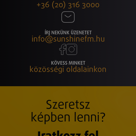
+36 (20) 316 3000
ÍRJ NEKÜNK ÜZENETET
info@sunshinefm.hu
KÖVESS MINKET
közösségi oldalainkon
Szeretsz
képben lenni?