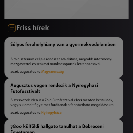
Friss hírek
Súlyos férőhelyhiány van a gyermekvédelemben
A minisztérium célja a rendszer átalakítása, nagyobb intézményi
mozgástérrel és szakmai munkacsoportok létrehozásával.
2026. augusztus 10.
Magyarország
Augusztus végén rendezik a Nyíregyházi
Futófesztivált
A szervezők idén is a Zöld Futófesztivál elvei mentén készülnek,
vagyis kiemelt figyelmet fordítanak a fenntartható megoldásokra.
2026. augusztus 10.
Nyíregyháza
7800 külföldi hallgató tanulhat a Debreceni
Egyetemen