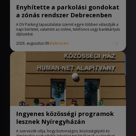
Enyhítette a parkolási gondokat
a zónás rendszer Debrecenben
A DV Parking tapasztalatai szerint egyre többen választják a
napi bérletet, valamint az online, telefonos vagy bankkártyás
díjfizetést.
2026. augusztus 09.
Debrecen
Ingyenes közösségi programok
lesznek Nyíregyházán
A szervezők célja, hogy biztonságos, közösségépítő és
élménydús szabadidős lehetőséget kínáljanak a városban