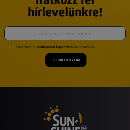
Iratkozz fel
hírlevelünkre!
Elfogadom az
Adatkezelési Tájékoztató
ban foglaltakat.
FELIRATKOZOM