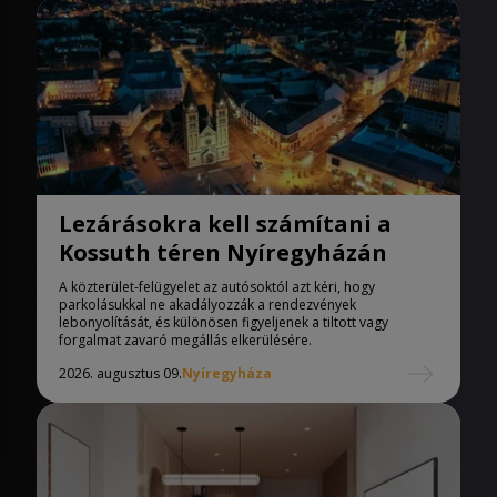
Lezárásokra kell számítani a
Kossuth téren Nyíregyházán
A közterület-felügyelet az autósoktól azt kéri, hogy
parkolásukkal ne akadályozzák a rendezvények
lebonyolítását, és különösen figyeljenek a tiltott vagy
forgalmat zavaró megállás elkerülésére.
2026. augusztus 09.
Nyíregyháza