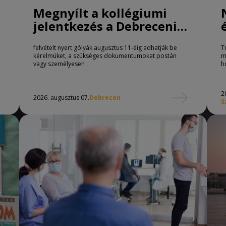
Megnyílt a kollégiumi
jelentkezés a Debreceni
Egyetemen
felvételt nyert gólyák augusztus 11-éig adhatják be
T
kérelmüket, a szükséges dokumentumokat postán
m
vagy személyesen .
h
2
2026. augusztus 07.
Debrecen
S