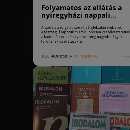
Folyamatos az ellátás a
nyíregyházi nappali
melegedőben
A szeretetszolgálat szerint a hajléktalan emberek
egészségi állapotuk miatt különösen veszélyeztetettek
a kánikulában, ezért ilyenkor még nagyobb figyelmet
fordítanak az ellátásukra.
2026. augusztus 07.
Nyíregyháza