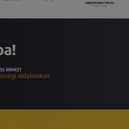
ba!
SS MINKET
össégi oldalainkon