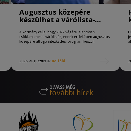
Augusztus közepére
készülhet a várólista-
csökkentő program
A kormány célja, hogy 2027 végére jelentősen
H
csökkenjenek a várólisták, ennek érdekében augusztus
j
közepére átfogó intézkedési program készül.
á
2026. augusztus 07.
Belföld
2
OLVASS MÉG
további hírek