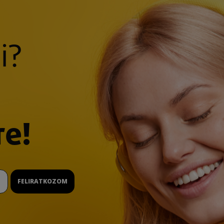
i?
re!
FELIRATKOZOM