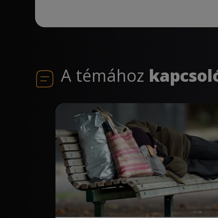
A témához
kapcsol