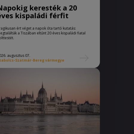
Napokig keresték a 20
éves kispaládi férfit
ragikusan ért véget a napok óta tartó kutatás:
egtalálták a Tiszában eltűnt 20 éves kispaládi fiatal
olttestét.
026. augusztus 07.
zabolcs-Szatmár-Bereg vármegye