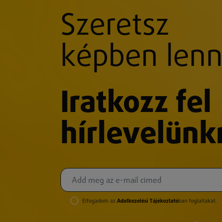
Szeretsz
képben lenn
Iratkozz fel
hírlevelünk
Elfogadom az
Adatkezelési Tájékoztató
ban foglaltakat.