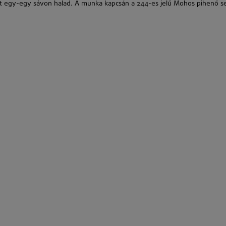
ént egy-egy sávon halad. A munka kapcsán a 244-es jelű Mohos pihenő 