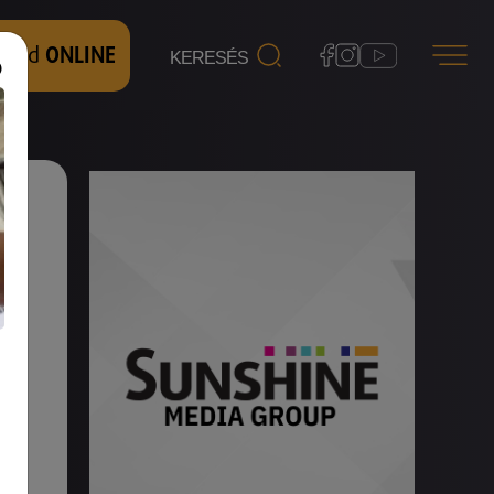
 nézd
ONLINE