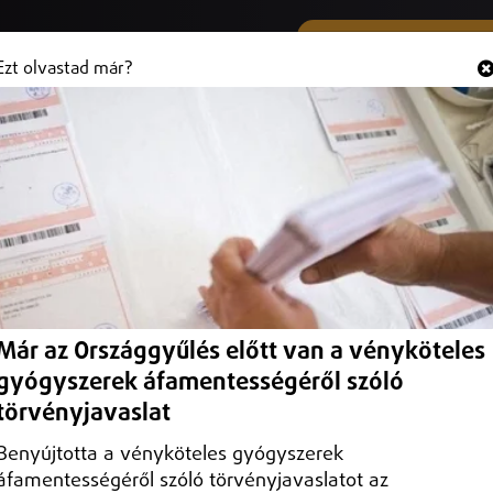
SMS ÉS VIBER SZÁMUNK
Hallgasd és
+36 (20) 316 3000
Ezt olvastad már?
ópályán, Nagykálló térségében.
gében.
Már az Országgyűlés előtt van a vényköteles
gyógyszerek áfamentességéről szóló
törvényjavaslat
Benyújtotta a vényköteles gyógyszerek
áfamentességéről szóló törvényjavaslatot az