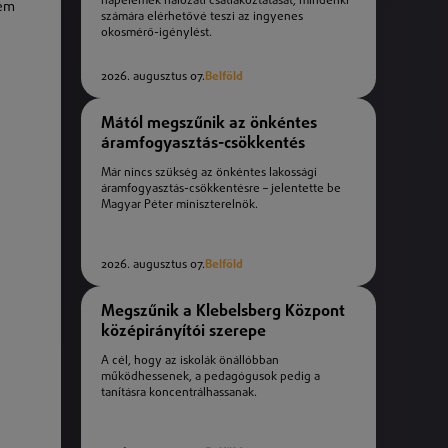
napelemek hálózati csatlakoztatását, mindenki
sem
számára elérhetővé teszi az ingyenes
okosmérő-igénylést.
2026. augusztus 07.
Belföld
Mától megszűnik az önkéntes
áramfogyasztás-csökkentés
Már nincs szükség az önkéntes lakossági
áramfogyasztás-csökkentésre – jelentette be
Magyar Péter miniszterelnök.
2026. augusztus 07.
Belföld
Megszűnik a Klebelsberg Központ
középirányítói szerepe
A cél, hogy az iskolák önállóbban
működhessenek, a pedagógusok pedig a
tanításra koncentrálhassanak.