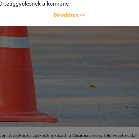
Országgyűlésnek a kormány.
Bővebben >>
ben. A 238-as és 246-os km között, a Vásárosnamény felé vezető oldalt