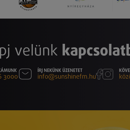
pj velünk
kapcsolat
SZÁMUNK
ÍRJ NEKÜNK ÜZENETET
KÖVE
6 3000
info@sunshinefm.hu
köz