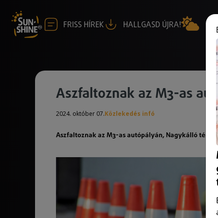
FRISS HÍREK
HALLGASD ÚJRA!
Aszfaltoznak az M3-as aut
2024. október 07.
Közlekedés infó
Aszfaltoznak az M3-as autópályán, Nagykálló térsé