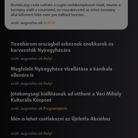
Brutális jogi csata várható a zuglói irodakomplexum miatt, miután a
kormány elállt a vásárlástól, és visszaköveteli az előző kormány
által kifizetett több mint 300 milliárd forintot.
2026. augusztus 06.
Belföld
Tizenhárom országból érkeznek énekkarok és
karvezetők Nyíregyházára
2026. augusztus 06.
Helyi
Megfelelő Nyíregyháza vízellátása a kánikula
ellenére is
2026. augusztus 06.
Helyi
Jótékonysági kiállításnak ad otthont a Váci Mihály
Kulturális Központ
2026. augusztus 06.
Programajánló
Idén is lehet csatlakozni az Újéletfa Akcióhoz
2026. augusztus 06.
Helyi