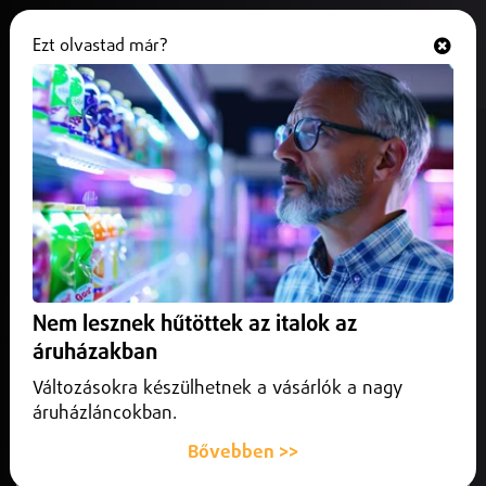
Ezt olvastad már?
Hallgasd és nézd
ONLINE
Újra toborz az akkugyár
2025. október 28.
Debrecen
Újabb nagy toborzó kampányt indított a debreceni
akkugyár.
Nem lesznek hűtöttek az italok az
áruházakban
Változásokra készülhetnek a vásárlók a nagy
áruházláncokban.
Bővebben >>