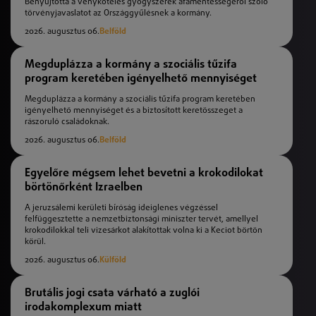
Benyújtotta a vényköteles gyógyszerek áfamentességéről szóló
törvényjavaslatot az Országgyűlésnek a kormány.
2026. augusztus 06.
Belföld
Megduplázza a kormány a szociális tűzifa
program keretében igényelhető mennyiséget
Megduplázza a kormány a szociális tűzifa program keretében
igényelhető mennyiséget és a biztosított keretösszeget a
rászoruló családoknak.
2026. augusztus 06.
Belföld
Egyelőre mégsem lehet bevetni a krokodilokat
börtönőrként Izraelben
A jeruzsálemi kerületi bíróság ideiglenes végzéssel
felfüggesztette a nemzetbiztonsági miniszter tervét, amellyel
krokodilokkal teli vizesárkot alakítottak volna ki a Keciot börtön
körül.
2026. augusztus 06.
Külföld
Brutális jogi csata várható a zuglói
irodakomplexum miatt