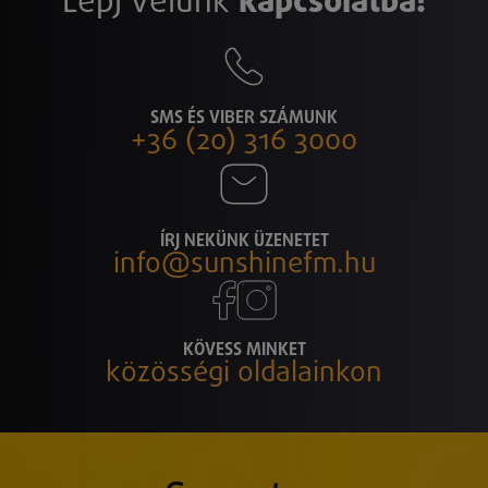
Lépj velünk
kapcsolatba!
SMS ÉS VIBER SZÁMUNK
+36 (20) 316 3000
ÍRJ NEKÜNK ÜZENETET
info@sunshinefm.hu
KÖVESS MINKET
közösségi oldalainkon