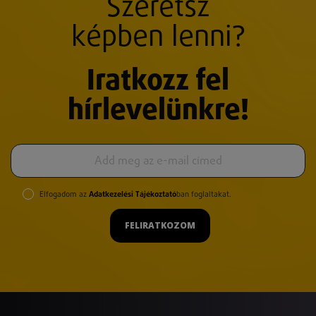
Szeretsz
képben lenni?
Iratkozz fel
hírlevelünkre!
Elfogadom az
Adatkezelési Tájékoztató
ban foglaltakat.
FELIRATKOZOM