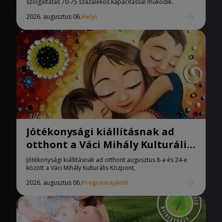
szolgáltatás 70-75 százalékos kapacitással működik.
2026. augusztus 06.
Helyi
Jótékonysági kiállításnak ad
otthont a Váci Mihály Kulturális
Központ
Jótékonysági kiállításnak ad otthont augusztus 8-a és 24-e
között a Váci Mihály Kulturális Központ,
2026. augusztus 06.
Programajánló