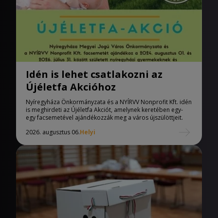
Idén is lehet csatlakozni az
Újéletfa Akcióhoz
Nyíregyháza Önkormányzata és a NYÍRVV Nonprofit Kft. idén
is meghirdeti az Újéletfa Akciót, amelynek keretében egy-
egy facsemetével ajándékozzák meg a város újszülöttjeit.
2026. augusztus 06.
Helyi