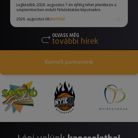
eljárásban
Legkésőbb 2026. augusztus 7-én éjfélig lehet jelentkezni a
szeptemberben induló felsőoktatási képzésekre.
2026. augusztus 06.
Belföld
OLVASS MÉG
további hírek
Kiemelt partnereink