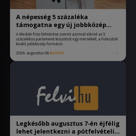
A népesség 5 százaléka
támogatna egy új jobbközép
pártot
A Medián friss felmérése szerint azonnal elérné az 5
százalékos parlamenti küszöböt egy mérsékelt, a Fideszből
kiváló jobbközép formáció.
2026. augusztus 06.
Belföld
Legkésőbb augusztus 7-én éjfélig
lehet jelentkezni a pótfelvételi