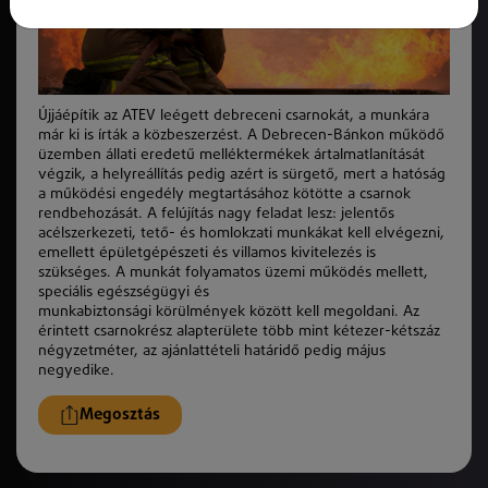
Újjáépítik az ATEV leégett debreceni csarnokát, a munkára
már ki is írtá
k
a
k
özbeszerzést. A Debrecen-Bánkon mű
k
ödő
üzemben állati eredetű melléktermékek ártalmatlanítását
végzik, a helyreállítás pedig azért is sürgető, mert a hatóság
a mű
k
ödési engedély megtartásához
k
ötötte a csarnok
rendbehozását. A felújítás nagy feladat lesz: jelentős
acélszerkezeti, tető- és homlokzati munkákat kell elvégezni,
emellett épületgépészeti és villamos kivitelezés is
szükséges. A munkát folyamatos üzemi mű
k
ödés mellett,
speciális egészségügyi és
munkabiztonsági
k
örülmények
k
özött kell megoldani. Az
érintett csarnokrész alapterülete több mint
k
étezer-
k
étszáz
négyzetméter, az ajánlattételi határidő pedig május
negyedike.
Megosztás