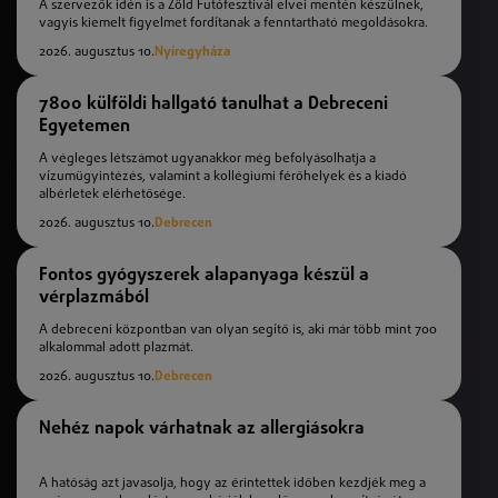
A szervezők idén is a Zöld Futófesztivál elvei mentén készülnek,
vagyis kiemelt figyelmet fordítanak a fenntartható megoldásokra.
2026. augusztus 10.
Nyíregyháza
7800 külföldi hallgató tanulhat a Debreceni
Egyetemen
A végleges létszámot ugyanakkor még befolyásolhatja a
vízumügyintézés, valamint a kollégiumi férőhelyek és a kiadó
albérletek elérhetősége.
2026. augusztus 10.
Debrecen
Fontos gyógyszerek alapanyaga készül a
vérplazmából
A debreceni központban van olyan segítő is, aki már több mint 700
alkalommal adott plazmát.
2026. augusztus 10.
Debrecen
Nehéz napok várhatnak az allergiásokra
A hatóság azt javasolja, hogy az érintettek időben kezdjék meg a