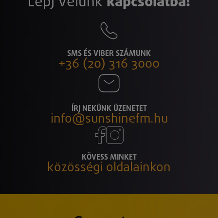
Lépj velünk
kapcsolatba!
SMS ÉS VIBER SZÁMUNK
+36 (20) 316 3000
ÍRJ NEKÜNK ÜZENETET
info@sunshinefm.hu
KÖVESS MINKET
közösségi oldalainkon