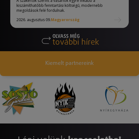
A szakértők szerint a vásárlók egyre inkább a
kiszámíthatóbb fenntartási költségű, modernebb
megoldások felé fordulnak.
2026. augusztus 09.
Magyarország
OLVASS MÉG
további hírek
Kiemelt partnereink