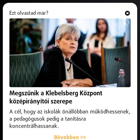
Ezt olvastad már?
Hallgasd és nézd
ONLINE
Újjáépítik a leégett debreceni
ATEV-csarnokot
2026. április 16.
Debrecen
Az érintett csarnokrész alapterülete több mint kétezer-
kétszáz négyzetméter, az ajánlattételi határidő pedig
Megszűnik a Klebelsberg Központ
május negyedike.
középirányítói szerepe
A cél, hogy az iskolák önállóbban működhessenek,
a pedagógusok pedig a tanításra
koncentrálhassanak.
Bővebben >>