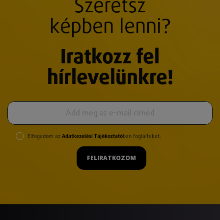
Szeretsz
képben lenni?
Iratkozz fel
hírlevelünkre!
Elfogadom az
Adatkezelési Tájékoztató
ban foglaltakat.
FELIRATKOZOM