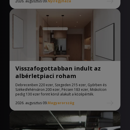
2026. augusztus 09.
Nyíregyháza
Visszafogottabban indult az
albérletpiaci roham
Debrecenben 220 ezer, Szegeden 215 ezer, Győrben és
Székesfehérváron 200 ezer, Pécsen 183 ezer, Miskolcon
pedig 130 ezer forint körül alakult a középérték.
2026. augusztus 09.
Magyarország