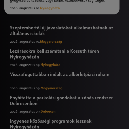
gyógyszeres kezelést, vagy kérjék kezelőorvosuk segítségét.
2026. augusztus 10.
Nyíregyháza
Szeptembertől új javaslatokat alkalmazhatnak az
általános iskolák
2026. augusztus 10.
Magyarország
Lezárásokra kell számítani a Kossuth téren
Nyíregyházán
2026. augusztus 09.
Nyíregyháza
Visszafogottabban indult az albérletpiaci roham
2026. augusztus 09.
Magyarország
Enyhítette a parkolási gondokat a zónás rendszer
Debrecenben
2026. augusztus 09.
Debrecen
Ingyenes közösségi programok lesznek
Nyíregyházán