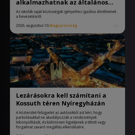
alkalmazhatnak az általános
iskolák
Az iskolák saját közösségük igényeihez igazítva dönthetnek
a bevezetésről.
2026. augusztus 10.
Magyarország
Lezárásokra kell számítani a
Kossuth téren Nyíregyházán
A közterület-felügyelet az autósoktól azt kéri, hogy
parkolásukkal ne akadályozzák a rendezvények
lebonyolítását, és különösen figyeljenek a tiltott vagy
forgalmat zavaró megállás elkerülésére.