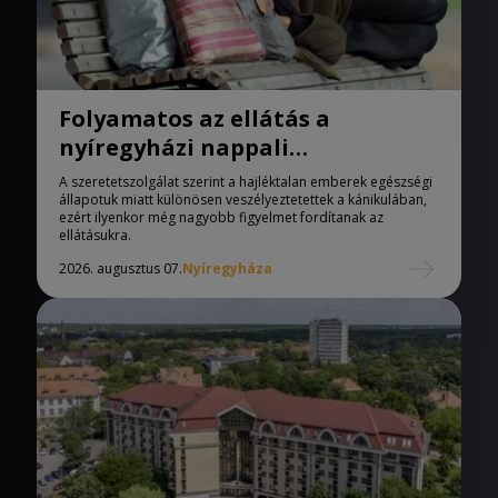
Folyamatos az ellátás a
nyíregyházi nappali
melegedőben
A szeretetszolgálat szerint a hajléktalan emberek egészségi
állapotuk miatt különösen veszélyeztetettek a kánikulában,
ezért ilyenkor még nagyobb figyelmet fordítanak az
ellátásukra.
2026. augusztus 07.
Nyíregyháza