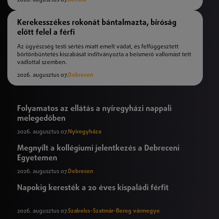
Kerekesszékes rokonát bántalmazta, bíróság
előtt felel a férfi
Az ügyészség testi sértés miatt emelt vádat, és felfüggesztett
börtönbüntetés kiszabását indítványozta a beismerő vallomást tett
vádlottal szemben.
2026. augusztus 07.
Debrecen
Folyamatos az ellátás a nyíregyházi nappali
melegedőben
2026. augusztus 07.
Nyíregyháza
Megnyílt a kollégiumi jelentkezés a Debreceni
Egyetemen
2026. augusztus 07.
Debrecen
Napokig keresték a 20 éves kispaládi férfit
2026. augusztus 07.
Szabolcs-Szatmár-Bereg vármegye