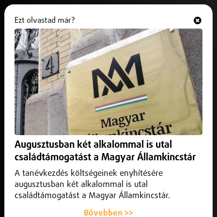
Ezt olvastad már?
Hallgasd és nézd
ONLINE
Újabb jogi kérédések merültek fel
a hatvanpusztai egzotikus állatok
esetében
2025. október 10.
Belföld
Különleges állatok tartásának jogszerűsége körül merültek
Augusztusban két alkalommal is utal
fel kérdések Hatvanpusztánál.
családtámogatást a Magyar Államkincstár
A tanévkezdés költségeinek enyhítésére
augusztusban két alkalommal is utal
családtámogatást a Magyar Államkincstár.
Bővebben >>