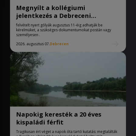
Megnyílt a kollégiumi
jelentkezés a Debreceni
Egyetemen
felvételt nyert gólyák augusztus 11-éig adhatják be
kérelmüket, a szükséges dokumentumokat postán vagy
személyesen .
2026. augusztus 07.
Debrecen
Napokig keresték a 20 éves
kispaládi férfit
Tragikusan ért véget a napok óta tartó kutatás: megtalálták