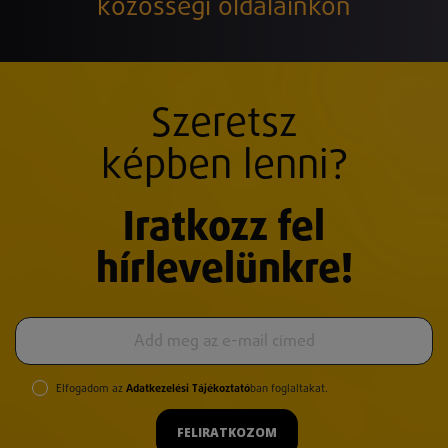
közösségi oldalainkon
Szeretsz
képben lenni?
Iratkozz fel
hírlevelünkre!
Elfogadom az
Adatkezelési Tájékoztató
ban foglaltakat.
FELIRATKOZOM