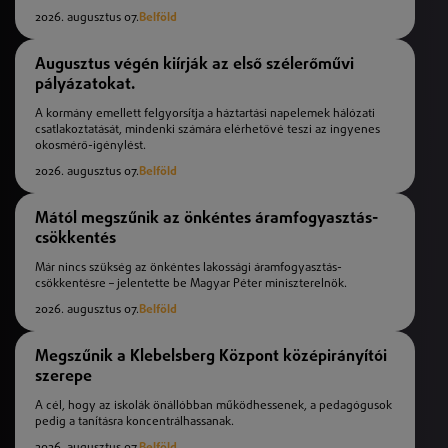
2026. augusztus 07.
Belföld
Augusztus végén kiírják az első szélerőművi
pályázatokat.
A kormány emellett felgyorsítja a háztartási napelemek hálózati
csatlakoztatását, mindenki számára elérhetővé teszi az ingyenes
okosmérő-igénylést.
2026. augusztus 07.
Belföld
Mától megszűnik az önkéntes áramfogyasztás-
csökkentés
Már nincs szükség az önkéntes lakossági áramfogyasztás-
csökkentésre – jelentette be Magyar Péter miniszterelnök.
2026. augusztus 07.
Belföld
Megszűnik a Klebelsberg Központ középirányítói
szerepe
A cél, hogy az iskolák önállóbban működhessenek, a pedagógusok
pedig a tanításra koncentrálhassanak.
2026. augusztus 07.
Belföld