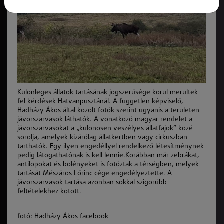
Különleges állatok tartásának jogszerűsége körül merültek
fel kérdések Hatvanpusztánál. A független képviselő,
Hadházy Ákos által közölt fotók szerint ugyanis a területen
jávorszarvasok láthatók. A vonatkozó magyar rendelet a
jávorszarvasokat a „különösen veszélyes állatfajok” közé
sorolja, amelyek kizárólag állatkertben vagy cirkuszban
tarthatók. Egy ilyen engedéllyel rendelkező létesítménynek
pedig látogathatónak is kell lennie.Korábban már zebrákat,
antilopokat és bölényeket is fotóztak a térségben, melyek
tartását Mészáros Lőrinc cége engedélyeztette. A
jávorszarvasok tartása azonban sokkal szigorúbb
feltételekhez kötött.
fotó: Hadházy Ákos facebook