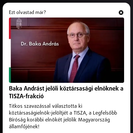
Ezt olvastad már?
Hallgasd és nézd
ONLINE
Újabb dílereket vittek el a
rendőrök Nyírbátorban
2026. május 29.
Nyíregyháza
Mindkét férfit kábítószer-kereskedelem gyanújával
hallgatták ki, őrizetbe vették őket, a bíróság pedig
Baka Andrást jelöli köztársasági elnöknek a
elrendelte a letartóztatásukat.
TISZA-frakció
Titkos szavazással választotta ki
köztársaságielnök-jelöltjét a TISZA, a Legfelsőbb
Bíróság korábbi elnökét jelölik Magyarország
államfőjének!