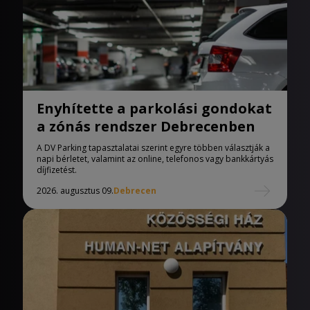
Enyhítette a parkolási gondokat
a zónás rendszer Debrecenben
A DV Parking tapasztalatai szerint egyre többen választják a
napi bérletet, valamint az online, telefonos vagy bankkártyás
díjfizetést.
2026. augusztus 09.
Debrecen