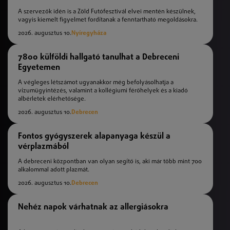
A szervezők idén is a Zöld Futófesztivál elvei mentén készülnek,
vagyis kiemelt figyelmet fordítanak a fenntartható megoldásokra.
2026. augusztus 10.
Nyíregyháza
7800 külföldi hallgató tanulhat a Debreceni
Egyetemen
A végleges létszámot ugyanakkor még befolyásolhatja a
vízumügyintézés, valamint a kollégiumi férőhelyek és a kiadó
albérletek elérhetősége.
2026. augusztus 10.
Debrecen
Fontos gyógyszerek alapanyaga készül a
vérplazmából
A debreceni központban van olyan segítő is, aki már több mint 700
alkalommal adott plazmát.
2026. augusztus 10.
Debrecen
Nehéz napok várhatnak az allergiásokra