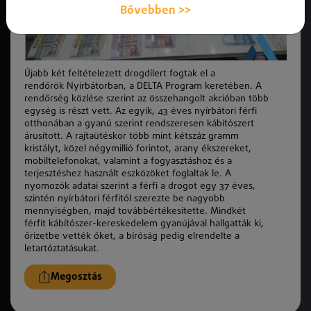
Bővebben >>
Újabb
k
ét feltételezett drogdílert fogtak el a
rendőrö
k
Nyírbátorban, a DELTA Program keretében. A
rendőrség
k
özlése szerint az összehangolt akcióban több
egység is részt vett. Az egyik, 43 éves nyírbátori férfi
otthonában a gyanú szerint rendszeresen
k
ábítószert
árusított. A rajtaütéskor több mint
k
étszáz gramm
kristályt,
k
özel négymillió forintot, arany ékszereket,
mobiltelefonokat, valamint a fogyasztáshoz és a
terjesztéshez használt eszközöket foglaltak le. A
nyomozó
k
adatai szerint a férfi a drogot egy 37 éves,
szintén nyírbátori férfitól szerezte be nagyobb
mennyiségben, majd továbbértékesítette. Mindkét
férfit
k
ábítószer-kereskedelem gyanújával hallgattá
k
ki,
őrizetbe vetté
k
őket, a bíróság pedig elrendelte a
letartóztatásukat.
Megosztás