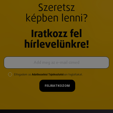
Szeretsz
képben lenni?
Iratkozz fel
hírlevelünkre!
Elfogadom az
Adatkezelési Tájékoztató
ban foglaltakat.
FELIRATKOZOM