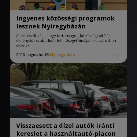
Ingyenes közösségi programok
lesznek Nyíregyházán
A szervezők célja, hogy biztonságos, közösségépítő és
élménydús szabadidős lehetőséget kínáljanak a városban
élőknek.
2026. augusztus 09.
Nyíregyháza
Visszaesett a dízel autók iránti
kereslet a használtautó-piacon