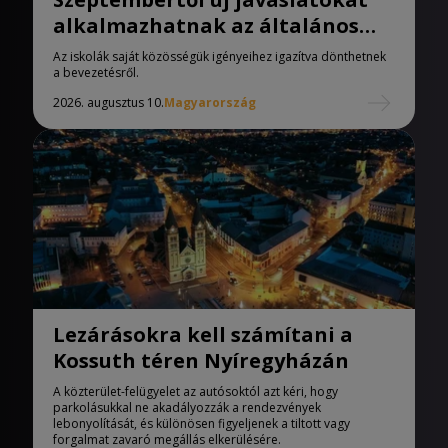
alkalmazhatnak az általános
iskolák
Az iskolák saját közösségük igényeihez igazítva dönthetnek
a bevezetésről.
2026. augusztus 10.
Magyarország
Lezárásokra kell számítani a
Kossuth téren Nyíregyházán
A közterület-felügyelet az autósoktól azt kéri, hogy
parkolásukkal ne akadályozzák a rendezvények
lebonyolítását, és különösen figyeljenek a tiltott vagy
forgalmat zavaró megállás elkerülésére.