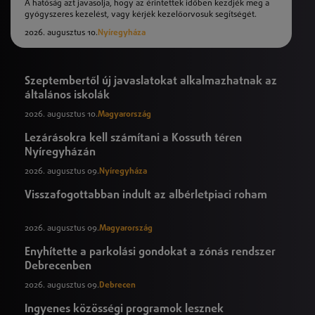
A hatóság azt javasolja, hogy az érintettek időben kezdjék meg a
gyógyszeres kezelést, vagy kérjék kezelőorvosuk segítségét.
2026. augusztus 10.
Nyíregyháza
Szeptembertől új javaslatokat alkalmazhatnak az
általános iskolák
2026. augusztus 10.
Magyarország
Lezárásokra kell számítani a Kossuth téren
Nyíregyházán
2026. augusztus 09.
Nyíregyháza
Visszafogottabban indult az albérletpiaci roham
2026. augusztus 09.
Magyarország
Enyhítette a parkolási gondokat a zónás rendszer
Debrecenben
2026. augusztus 09.
Debrecen
Ingyenes közösségi programok lesznek