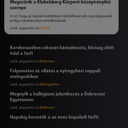
Megszűnik a Klebelsberg Központ középirányítói
szerepe
A cél, hogy az iskolák önállóbban működhessenek, a pedagógusok
pedig a tanításra koncentrálhassanak.
2026. augusztus 07.
Belföld
Kerekesszékes rokonát bántalmazta, bíróság előtt
felel a férfi
2026. augusztus 07.
Debrecen
Folyamatos az ellátás a nyíregyházi nappali
melegedőben
2026. augusztus 07.
Nyíregyháza
Megnyílt a kollégiumi jelentkezés a Debreceni
Egyetemen
2026. augusztus 07.
Debrecen
Napokig keresték a 20 éves kispaládi férfit