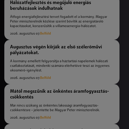
Hálózatfejlesztés és megújuló energiás
beruházások indulhatnak
Átfogó energiafejlesztési tervet fogadott el a kormány. Magyar
Péter miniszterelnök közlése szerint bővítik az energiatároló
kapacitásokat, korszerűsítik a villamosenergia-hálózatot.
2026. augusztus 07.
Belföld
Augusztus végén kiírják az első szélerőművi
pályázatokat.
A kormány emellett felgyorsítja a háztartási napelemek hálózati
csatlakoztatását, mindenki számára elérhetővé teszi az ingyenes
okosmérő-igénylést.
2026. augusztus 07.
Belföld
Mától megszűnik az önkéntes áramfogyasztás-
csökkentés
Már nincs szükség az önkéntes lakossági áramfogyasztás-
csökkentésre – jelentette be Magyar Péter miniszterelnök.
2026. augusztus 07.
Belföld