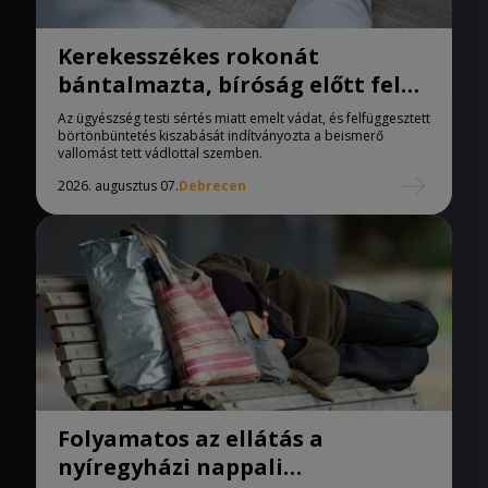
Kerekesszékes rokonát
bántalmazta, bíróság előtt felel
a férfi
Az ügyészség testi sértés miatt emelt vádat, és felfüggesztett
börtönbüntetés kiszabását indítványozta a beismerő
vallomást tett vádlottal szemben.
2026. augusztus 07.
Debrecen
Folyamatos az ellátás a
nyíregyházi nappali