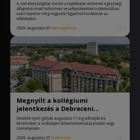
melegedőben
A szeretetszolgálat szerint a hajléktalan emberek egészségi
állapotuk miatt különösen veszélyeztetettek a kánikulában,
ezért ilyenkor még nagyobb figyelmet fordítanak az
ellátásukra.
2026. augusztus 07.
Nyíregyháza
Megnyílt a kollégiumi
jelentkezés a Debreceni
Egyetemen
felvételt nyert gólyák augusztus 11-éig adhatják be
kérelmüket, a szükséges dokumentumokat postán vagy
személyesen .
2026. augusztus 07.
Debrecen