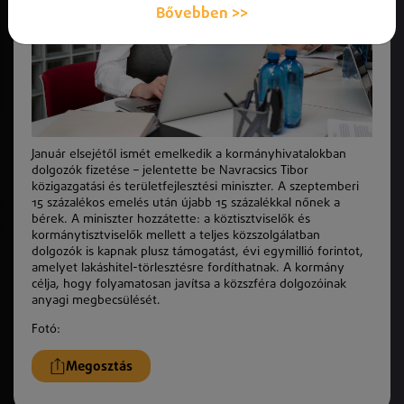
Bővebben >>
Január elsejétől ismét emelkedik a kormányhivatalokban
dolgozók fizetése – jelentette be Navracsics Tibor
közigazgatási és területfejlesztési miniszter. A szeptemberi
15 százalékos emelés után újabb 15 százalékkal nőnek a
bérek. A miniszter hozzátette: a köztisztviselők és
kormánytisztviselők mellett a teljes közszolgálatban
dolgozók is kapnak plusz támogatást, évi egymillió forintot,
amelyet lakáshitel-törlesztésre fordíthatnak. A kormány
célja, hogy folyamatosan javítsa a közszféra dolgozóinak
anyagi megbecsülését.
Fotó:
Megosztás