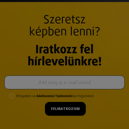
Szeretsz
képben lenni?
Iratkozz fel
hírlevelünkre!
Elfogadom az
Adatkezelési Tájékoztató
ban foglaltakat.
FELIRATKOZOM