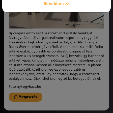
Bővebben >>
Új vérgázelemző segíti a koraszülött osztály munkáját
Nyíregyházán. Új vérgáz-analizátort kapott a nyíregyházi
Jósa András Tagkórház Gyermekosztálya, az Alapítvány a
Rákos Gyermekekért jóvoltából. A több mint 6,2 millió forint
értékű eszköz gyorsabb és pontosabb diagnózist tesz
lehetővé a kis betegek számára. Az új készülék 35 különböző
értéket képes kimutatni mindössze néhány másodperc alatt,
és szinte azonnal készen áll a következő mérésre. A piacon
lévő eszközök közül jelenleg ez a leggyorsabb és
leghatékonyabb, ezért úgy döntöttek, hogy a koraszülött
osztályon használják, ahol jelenleg 26 kis beteget látnak el.
Fotó nyiregyhaza.hu
Megosztás