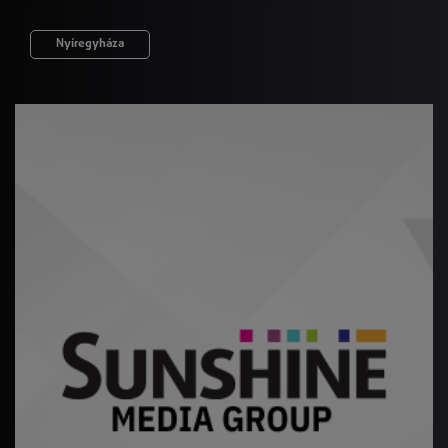
Nyíregyháza