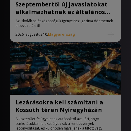
Szeptembertől új javaslatokat
alkalmazhatnak az általános
iskolák
Az iskolák saját közösségük igényeihez igazítva dönthetnek
a bevezetésről.
2026. augusztus 10.
Magyarország
Lezárásokra kell számítani a
Kossuth téren Nyíregyházán
A közterület-felügyelet az autósoktól azt kéri, hogy
parkolásukkal ne akadályozzák a rendezvények
lebonyolítását, és különösen figyeljenek a tiltott vagy