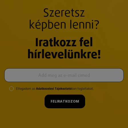
Szeretsz
képben lenni?
Iratkozz fel
hírlevelünkre!
Elfogadom az
Adatkezelési Tájékoztató
ban foglaltakat.
FELIRATKOZOM