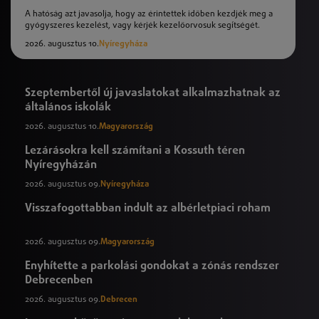
A hatóság azt javasolja, hogy az érintettek időben kezdjék meg a
gyógyszeres kezelést, vagy kérjék kezelőorvosuk segítségét.
2026. augusztus 10.
Nyíregyháza
Szeptembertől új javaslatokat alkalmazhatnak az
általános iskolák
2026. augusztus 10.
Magyarország
Lezárásokra kell számítani a Kossuth téren
Nyíregyházán
2026. augusztus 09.
Nyíregyháza
Visszafogottabban indult az albérletpiaci roham
2026. augusztus 09.
Magyarország
Enyhítette a parkolási gondokat a zónás rendszer
Debrecenben
2026. augusztus 09.
Debrecen