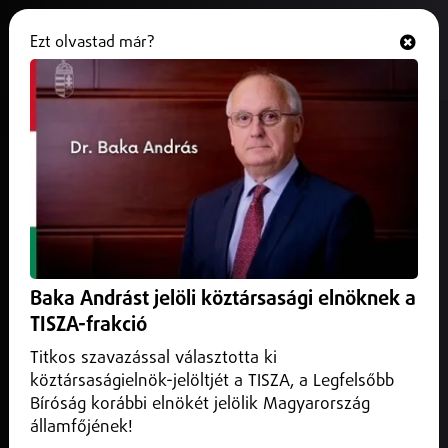
Ezt olvastad már?
Hallgasd és nézd
ONLINE
Új vérgázelemző segíti a
koraszülött osztály munkáját
Nyíregyházán
2024. december 16.
Nyíregyháza
Új vérgáz-analizátort kapott a nyíregyházi Jósa András
Baka Andrást jelöli köztársasági elnöknek a
Tagkórház Gyermekosztálya, az Alapítvány a Rákos
TISZA-frakció
Gyermekekért jóvoltából.
Titkos szavazással választotta ki
köztársaságielnök-jelöltjét a TISZA, a Legfelsőbb
Bíróság korábbi elnökét jelölik Magyarország
államfőjének!