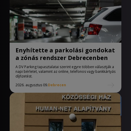
Enyhítette a parkolási gondokat
a zónás rendszer Debrecenben
A DV Parking tapasztalatai szerint egyre többen választják a
napi bérletet, valamint az online, telefonos vagy bankkártyás
díjfizetést.
2026. augusztus 09.
Debrecen