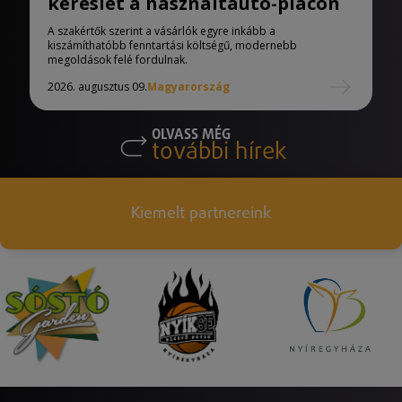
kereslet a használtautó-piacon
A szakértők szerint a vásárlók egyre inkább a
kiszámíthatóbb fenntartási költségű, modernebb
megoldások felé fordulnak.
2026. augusztus 09.
Magyarország
OLVASS MÉG
további hírek
Kiemelt partnereink