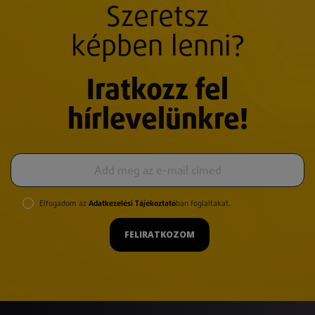
Szeretsz
képben lenni?
Iratkozz fel
hírlevelünkre!
Elfogadom az
Adatkezelési Tájékoztató
ban foglaltakat.
FELIRATKOZOM