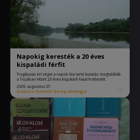
Napokig keresték a 20 éves
kispaládi férfit
Tragikusan ért véget a napok óta tartó kutatás: megtalálták
a Tiszában eltűnt 20 éves kispaládi fiatal holttestét.
2026. augusztus 07.
Szabolcs-Szatmár-Bereg vármegye