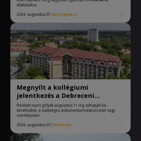
ellátásukra.
2026. augusztus 07.
Nyíregyháza
Megnyílt a kollégiumi
jelentkezés a Debreceni
Egyetemen
felvételt nyert gólyák augusztus 11-éig adhatják be
kérelmüket, a szükséges dokumentumokat postán vagy
személyesen .
2026. augusztus 07.
Debrecen