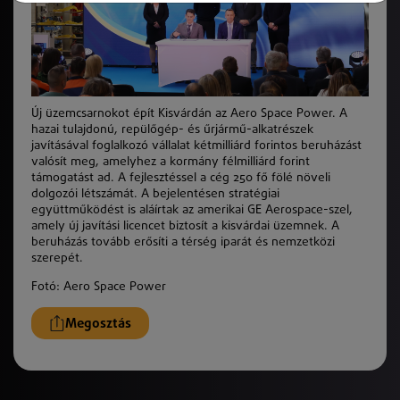
Új üzemcsarnokot épít Kisvárdán az Aero Space Power. A
hazai tulajdonú, repülőgép- és űrjármű-alkatrészek
javításával foglalkozó vállalat kétmilliárd forintos beruházást
valósít meg, amelyhez a kormány félmilliárd forint
támogatást ad. A fejlesztéssel a cég 250 fő fölé növeli
dolgozói létszámát. A bejelentésen stratégiai
együttműködést is aláírtak az amerikai GE Aerospace-szel,
amely új javítási licencet biztosít a kisvárdai üzemnek. A
beruházás tovább erősíti a térség iparát és nemzetközi
szerepét.
Fotó:
Aero Space Power
Megosztás