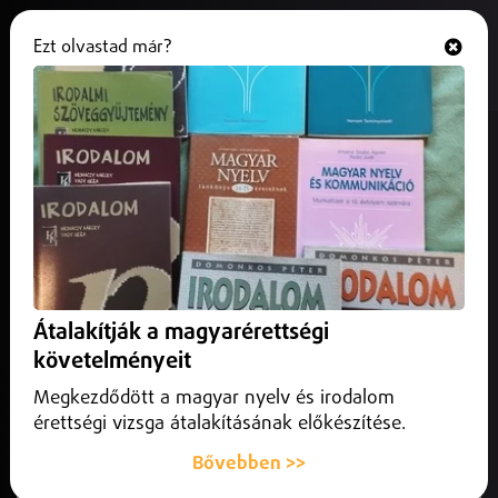
Ezt olvastad már?
Hallgasd és nézd
ONLINE
Új üzemcsarnokot épít az Aero
Space Power
2026. február 21.
Szabolcs-Szatmár-Bereg vármegye
Új üzemcsarnokot épít Kisvárdán az Aero Space Power. A
fejlesztéssel a cég 250 fő fölé növeli dolgozói létszámát.
Átalakítják a magyarérettségi
követelményeit
Megkezdődött a magyar nyelv és irodalom
érettségi vizsga átalakításának előkészítése.
Bővebben >>