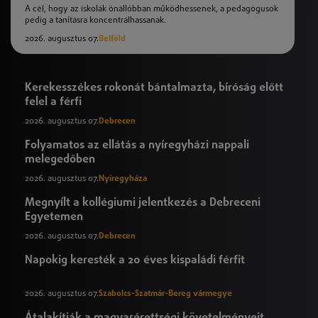
A cél, hogy az iskolák önállóbban működhessenek, a pedagógusok
pedig a tanításra koncentrálhassanak.
2026. augusztus 07.
Belföld
Kerekesszékes rokonát bántalmazta, bíróság előtt
felel a férfi
2026. augusztus 07.
Debrecen
Folyamatos az ellátás a nyíregyházi nappali
melegedőben
2026. augusztus 07.
Nyíregyháza
Megnyílt a kollégiumi jelentkezés a Debreceni
Egyetemen
2026. augusztus 07.
Debrecen
Napokig keresték a 20 éves kispaládi férfit
2026. augusztus 07.
Szabolcs-Szatmár-Bereg vármegye
Átalakítják a magyarérettségi követelményeit