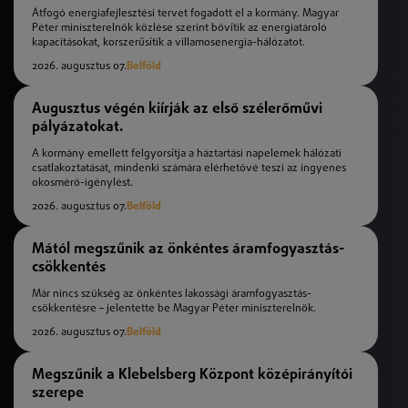
Átfogó energiafejlesztési tervet fogadott el a kormány. Magyar
Péter miniszterelnök közlése szerint bővítik az energiatároló
kapacitásokat, korszerűsítik a villamosenergia-hálózatot.
2026. augusztus 07.
Belföld
Augusztus végén kiírják az első szélerőművi
pályázatokat.
A kormány emellett felgyorsítja a háztartási napelemek hálózati
csatlakoztatását, mindenki számára elérhetővé teszi az ingyenes
okosmérő-igénylést.
2026. augusztus 07.
Belföld
Mától megszűnik az önkéntes áramfogyasztás-
csökkentés
Már nincs szükség az önkéntes lakossági áramfogyasztás-
csökkentésre – jelentette be Magyar Péter miniszterelnök.
2026. augusztus 07.
Belföld
Megszűnik a Klebelsberg Központ középirányítói
szerepe