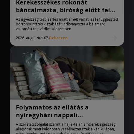
Kerekesszékes rokonát
bántalmazta, bíróság előtt felel
a férfi
Az ügyészség testi sértés miatt emelt vádat, és felfüggesztett
börtönbüntetés kiszabását indítványozta a beismerő
vallomást tett vádlottal szemben.
2026. augusztus 07.
Debrecen
Folyamatos az ellátás a
nyíregyházi nappali
melegedőben
A szeretetszolgálat szerint a hajléktalan emberek egészségi
állapotuk miatt különösen veszélyeztetettek a kánikulában,
ezért ilyenkor még nagyobb figyelmet fordítanak az