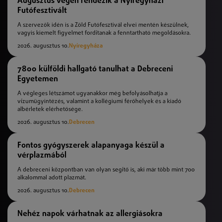
Augusztus végén rendezik a Nyíregyházi
Futófesztivált
A szervezők idén is a Zöld Futófesztivál elvei mentén készülnek,
vagyis kiemelt figyelmet fordítanak a fenntartható megoldásokra.
2026. augusztus 10.
Nyíregyháza
7800 külföldi hallgató tanulhat a Debreceni
Egyetemen
A végleges létszámot ugyanakkor még befolyásolhatja a
vízumügyintézés, valamint a kollégiumi férőhelyek és a kiadó
albérletek elérhetősége.
2026. augusztus 10.
Debrecen
Fontos gyógyszerek alapanyaga készül a
vérplazmából
A debreceni központban van olyan segítő is, aki már több mint 700
alkalommal adott plazmát.
2026. augusztus 10.
Debrecen
Nehéz napok várhatnak az allergiásokra