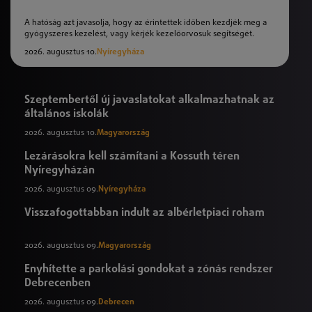
A hatóság azt javasolja, hogy az érintettek időben kezdjék meg a
gyógyszeres kezelést, vagy kérjék kezelőorvosuk segítségét.
2026. augusztus 10.
Nyíregyháza
Szeptembertől új javaslatokat alkalmazhatnak az
általános iskolák
2026. augusztus 10.
Magyarország
Lezárásokra kell számítani a Kossuth téren
Nyíregyházán
2026. augusztus 09.
Nyíregyháza
Visszafogottabban indult az albérletpiaci roham
2026. augusztus 09.
Magyarország
Enyhítette a parkolási gondokat a zónás rendszer
Debrecenben
2026. augusztus 09.
Debrecen