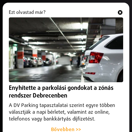
Ezt olvastad már?
Hallgasd és nézd
ONLINE
Új pályázatokkal készülnek a
nyíregyházi időseknek
2026. május 19.
Nyíregyháza
Hamarosan meghirdetik Nyíregyházán az idei Alkotó
Idősek és a Meséld el nekem pályázatokat – erről tárgyalt
Enyhítette a parkolási gondokat a zónás
hétfői ülésén az Idősügyi Tanács.
rendszer Debrecenben
A DV Parking tapasztalatai szerint egyre többen
választják a napi bérletet, valamint az online,
telefonos vagy bankkártyás díjfizetést.
Bővebben >>