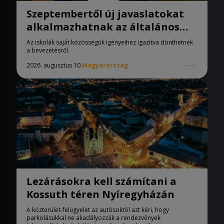
Szeptembertől új javaslatokat
alkalmazhatnak az általános
iskolák
Az iskolák saját közösségük igényeihez igazítva dönthetnek
a bevezetésről.
2026. augusztus 10.
Magyarország
Lezárásokra kell számítani a
Kossuth téren Nyíregyházán
A közterület-felügyelet az autósoktól azt kéri, hogy
parkolásukkal ne akadályozzák a rendezvények