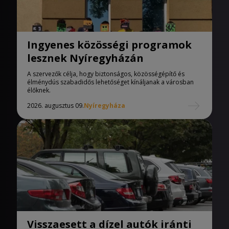
Ingyenes közösségi programok
lesznek Nyíregyházán
A szervezők célja, hogy biztonságos, közösségépítő és
élménydús szabadidős lehetőséget kínáljanak a városban
élőknek.
2026. augusztus 09.
Nyíregyháza
Visszaesett a dízel autók iránti