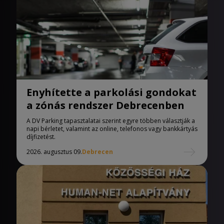
Enyhítette a parkolási gondokat
a zónás rendszer Debrecenben
A DV Parking tapasztalatai szerint egyre többen választják a
napi bérletet, valamint az online, telefonos vagy bankkártyás
díjfizetést.
2026. augusztus 09.
Debrecen