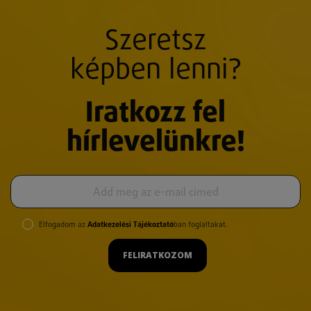
Szeretsz
képben lenni?
Iratkozz fel
hírlevelünkre!
Elfogadom az
Adatkezelési Tájékoztató
ban foglaltakat.
FELIRATKOZOM