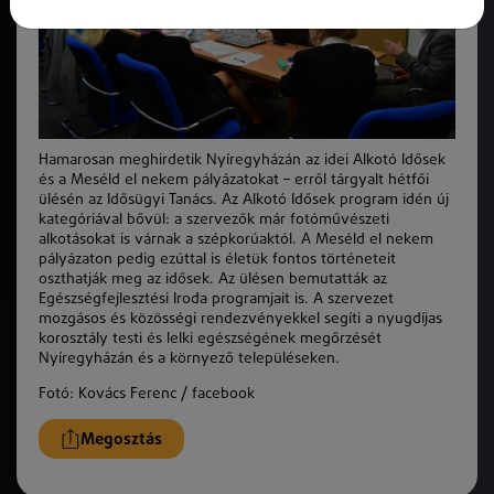
Hamarosan meghirdetik Nyíregyházán az idei Alkotó Idősek
és a Meséld el nekem pályázatokat – erről tárgyalt hétfői
ülésén az Idősügyi Tanács. Az Alkotó Idősek program idén új
kategóriával bővül: a szervezők már fotóművészeti
alkotásokat is várnak a szépkorúaktól. A Meséld el nekem
pályázaton pedig ezúttal is életük fontos történeteit
oszthatják meg az idősek. Az ülésen bemutatták az
Egészségfejlesztési Iroda programjait is. A szervezet
mozgásos és közösségi rendezvényekkel segíti a nyugdíjas
korosztály testi és lelki egészségének megőrzését
Nyíregyházán és a környező településeken.
Fotó: Kovács Ferenc / facebook
Megosztás