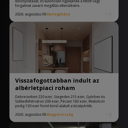
lebonyolítását, és különösen figyeljenek a tiltott vagy
forgalmat zavaró megállás elkerülésére.
2026. augusztus 09.
Nyíregyháza
Visszafogottabban indult az
albérletpiaci roham
Debrecenben 220 ezer, Szegeden 215 ezer, Győrben és
Székesfehérváron 200 ezer, Pécsen 183 ezer, Miskolcon
pedig 130 ezer forint körül alakult a középérték.
2026. augusztus 09.
Magyarország