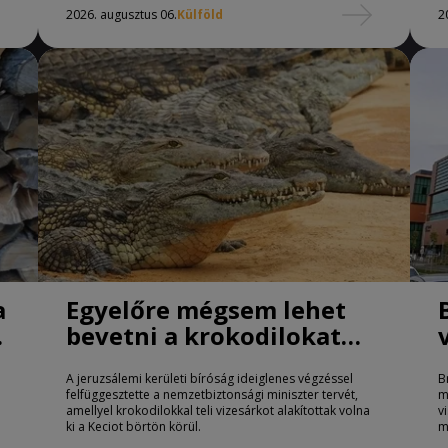
2026. augusztus 06.
Külföld
2
a
Egyelőre mégsem lehet
bevetni a krokodilokat
börtönőrként Izraelben
A jeruzsálemi kerületi bíróság ideiglenes végzéssel
B
felfüggesztette a nemzetbiztonsági miniszter tervét,
m
amellyel krokodilokkal teli vizesárkot alakítottak volna
v
ki a Keciot börtön körül.
m