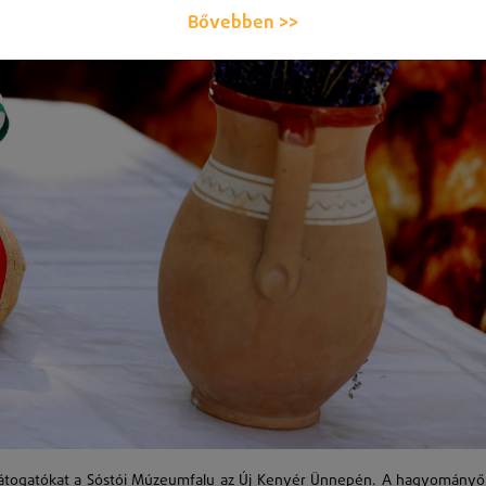
Bővebben >>
látogatókat a Sóstói Múzeumfalu az Új Kenyér Ünnepén. A hagyományő