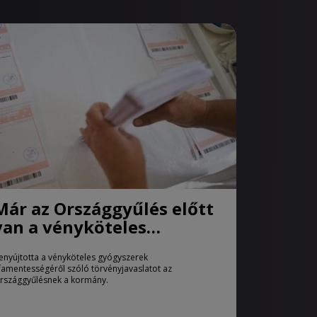
Már az Országgyűlés előtt
van a vényköteles
gyógyszerek
enyújtotta a vényköteles gyógyszerek
áfamentességéről szóló
famentességéről szóló törvényjavaslatot az
törvényjavaslat
rszággyűlésnek a kormány.