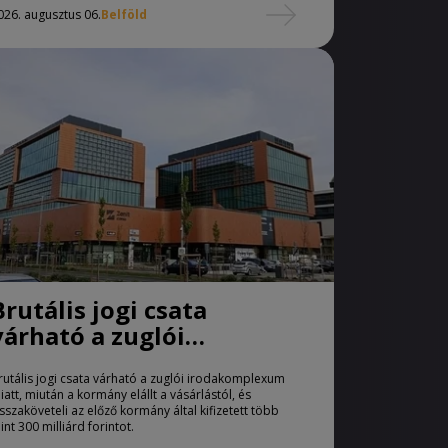
026. augusztus 06.
Belföld
Brutális jogi csata
várható a zuglói
irodakomplexum miatt
rutális jogi csata várható a zuglói irodakomplexum
iatt, miután a kormány elállt a vásárlástól, és
isszaköveteli az előző kormány által kifizetett több
int 300 milliárd forintot.