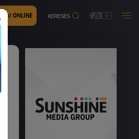
 nézd
ONLINE