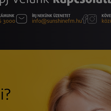
SZÁMUNK
ÍRJ NEKÜNK ÜZENETET
KÖVE
6 3000
info@sunshinefm.hu
köz
i?