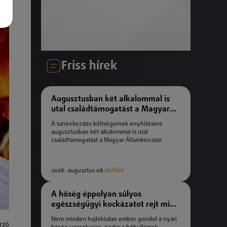
Friss hírek
Augusztusban két alkalommal is
utal családtámogatást a Magyar
Államkincstár
A tanévkezdés költségeinek enyhítésére
augusztusban két alkalommal is utal
családtámogatást a Magyar Államkincstár.
2026. augusztus 06.
Belföld
A hőség éppolyan súlyos
egészségügyi kockázatot rejt mint
a téli fagyok
Nem minden hajléktalan ember gondol a nyári
rző