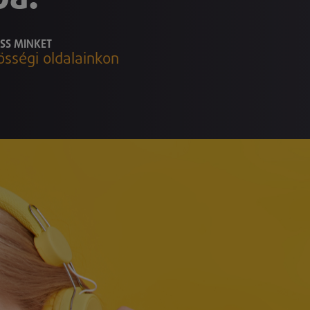
SS MINKET
össégi oldalainkon