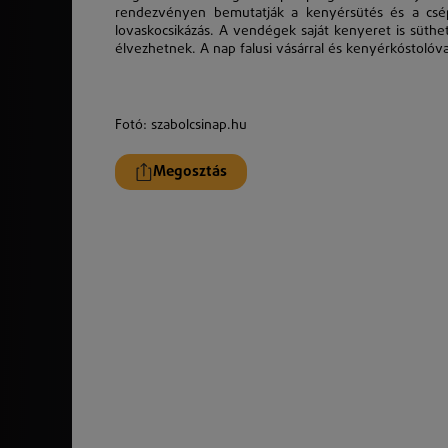
rendezvényen bemutatják a kenyérsütés és a csépl
lovaskocsikázás. A vendégek saját kenyeret is süthet
élvezhetnek. A nap falusi vásárral és kenyérkóstolóv
Fotó: szabolcsinap.hu
Megosztás