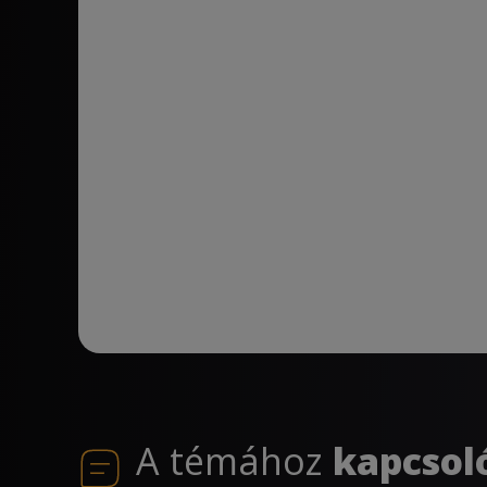
A témához
kapcsol