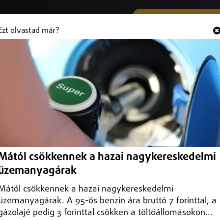
SMS ÉS VIBER SZÁMUNK
Hallgasd és
+36 (20) 316 3000
Ezt olvastad már?
ói Múzeumfaluban
látogatókat a Sóstói Múzeumfalu az Új Kenyér Ünnepén.
Mától csökkennek a hazai nagykereskedelmi
üzemanyagárak
Mától csökkennek a hazai nagykereskedelmi
üzemanyagárak. A 95-ös benzin ára bruttó 7 forinttal, a
gázolajé pedig 3 forinttal csökken a töltőállomásokon...