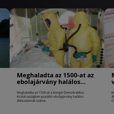
Meghaladta az 1500-at az
ebolajárvány halálos
áldozatainak száma
Meghaladta az 1500-at a Kongói Demokratikus
B
Köztársaságban pusztító ebolajárvány halálos
á
áldozatainak száma.
O