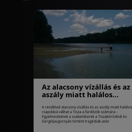
Az alacsony vízállás és az
aszály miatt halálos
csapdává válhat a Tisza
A rendkívül alacsony vízállás és az aszály miatt halálos
csapdává válhat a Tisza a fürdőzők számára –
figyelmeztetnek a szakemberek a Tiszakóródnál és
Gergelyiugornyán történt tragédiák után