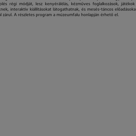
és régi módját, lesz kenyéráldás, kézműves foglalkozások, játékok
nek, interaktív kiállításokat látogathatnak, és mesés-táncos előadásokat
al zárul. A részletes program a múzeumfalu honlapján érhető el.