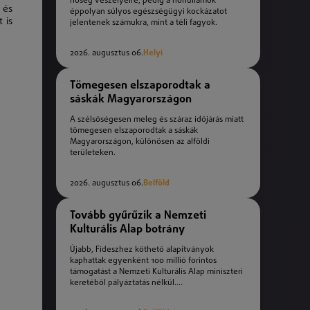
hőség veszélyeire, pedig a hőhullámok
 és
éppolyan súlyos egészségügyi kockázatot
 is
jelentenek számukra, mint a téli fagyok.
2026. augusztus 06.
Helyi
Tömegesen elszaporodtak a
sáskák Magyarországon
A szélsőségesen meleg és száraz időjárás miatt
tömegesen elszaporodtak a sáskák
Magyarországon, különösen az alföldi
területeken.
2026. augusztus 06.
Belföld
Tovább gyűrűzik a Nemzeti
Kulturális Alap botrány
Újabb, Fideszhez köthető alapítványok
kaphattak egyenként 100 millió forintos
támogatást a Nemzeti Kulturális Alap miniszteri
keretéből pályáztatás nélkül....