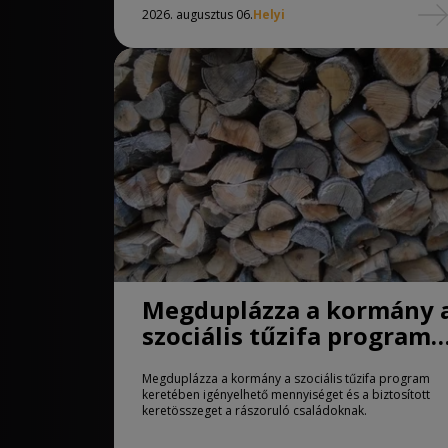
2026. augusztus 06.
Helyi
Megduplázza a kormány 
szociális tűzifa program
keretében igényelhető
Megduplázza a kormány a szociális tűzifa program
mennyiséget
keretében igényelhető mennyiséget és a biztosított
keretösszeget a rászoruló családoknak.