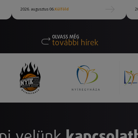
2026. augusztus 06.
Külföld
2
OLVASS MÉG
további hírek
pj velünk
kapcsolat