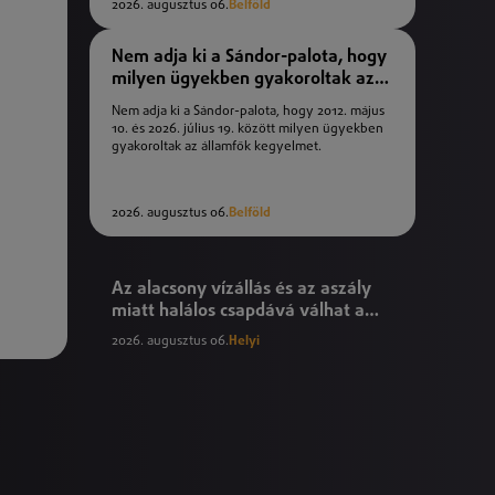
2026. augusztus 06.
Belföld
Nem adja ki a Sándor-palota, hogy
milyen ügyekben gyakoroltak az
államfők kegyelmet
Nem adja ki a Sándor-palota, hogy 2012. május
10. és 2026. július 19. között milyen ügyekben
gyakoroltak az államfők kegyelmet.
2026. augusztus 06.
Belföld
Az alacsony vízállás és az aszály
miatt halálos csapdává válhat a
Tisza
2026. augusztus 06.
Helyi