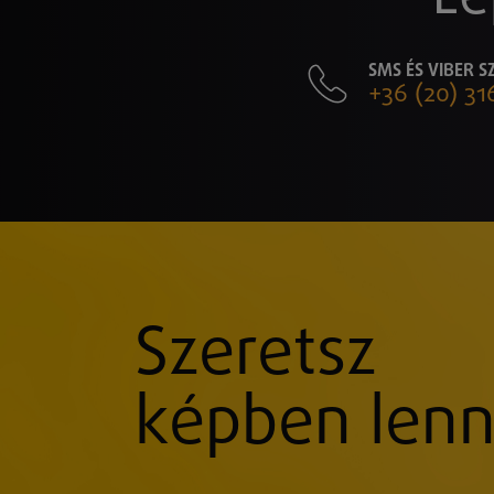
SMS ÉS VIBER 
+36 (20) 31
Szeretsz
képben lenn