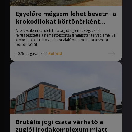
Egyelőre mégsem lehet bevetni a
krokodilokat börtönőrként
Izraelben
A jeruzsálemi kerületi bíróság ideiglenes végzéssel
felfüggesztette a nemzetbiztonsági miniszter tervét, amellyel
krokodilokkal teli vizesárkot alakítottak volna ki a Keciot
börtön körül.
2026. augusztus 06.
Külföld
Brutális jogi csata várható a
zuglói irodakomplexum miatt