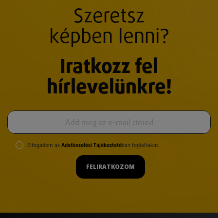
Szeretsz
képben lenni?
Iratkozz fel
hírlevelünkre!
Elfogadom az
Adatkezelési Tájékoztató
ban foglaltakat.
FELIRATKOZOM