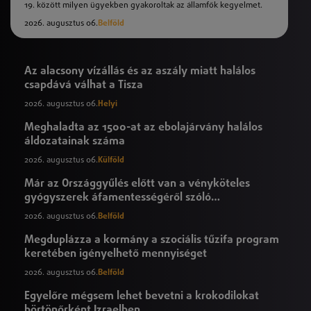
19. között milyen ügyekben gyakoroltak az államfők kegyelmet.
2026. augusztus 06.
Belföld
Az alacsony vízállás és az aszály miatt halálos
csapdává válhat a Tisza
2026. augusztus 06.
Helyi
Meghaladta az 1500-at az ebolajárvány halálos
áldozatainak száma
2026. augusztus 06.
Külföld
Már az Országgyűlés előtt van a vényköteles
gyógyszerek áfamentességéről szóló
törvényjavaslat
2026. augusztus 06.
Belföld
Megduplázza a kormány a szociális tűzifa program
keretében igényelhető mennyiséget
2026. augusztus 06.
Belföld
Egyelőre mégsem lehet bevetni a krokodilokat
börtönőrként Izraelben