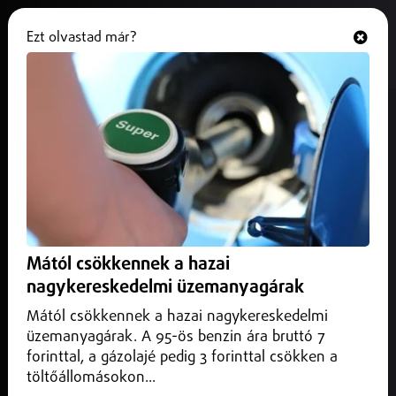
Ezt olvastad már?
Hallgasd és nézd
ONLINE
Új helyre került a Vidor Liget
2025. augusztus 29.
Nyíregyháza
Új helyre, a Bencs Villa udvarára kerültek Nyíregyházán, a
VIDOR Fesztivál elhunyt művészeinek emléktáblái.
Mától csökkennek a hazai
nagykereskedelmi üzemanyagárak
Mától csökkennek a hazai nagykereskedelmi
üzemanyagárak. A 95-ös benzin ára bruttó 7
forinttal, a gázolajé pedig 3 forinttal csökken a
töltőállomásokon...