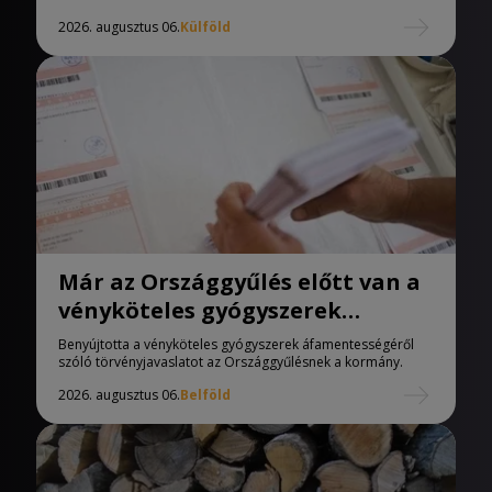
2026. augusztus 06.
Külföld
Már az Országgyűlés előtt van a
vényköteles gyógyszerek
áfamentességéről szóló
Benyújtotta a vényköteles gyógyszerek áfamentességéről
törvényjavaslat
szóló törvényjavaslatot az Országgyűlésnek a kormány.
2026. augusztus 06.
Belföld