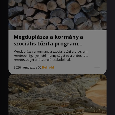
Megduplázza a kormány a
szociális tűzifa program
keretében igényelhető
Megduplázza a kormány a szociális tűzifa program
mennyiséget
keretében igényelhető mennyiséget és a biztosított
keretösszeget a rászoruló családoknak.
2026. augusztus 06.
Belföld