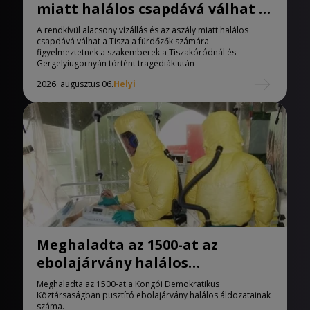
miatt halálos csapdává válhat a
Tisza
A rendkívül alacsony vízállás és az aszály miatt halálos
csapdává válhat a Tisza a fürdőzők számára –
figyelmeztetnek a szakemberek a Tiszakóródnál és
Gergelyiugornyán történt tragédiák után
2026. augusztus 06.
Helyi
Meghaladta az 1500-at az
ebolajárvány halálos
áldozatainak száma
Meghaladta az 1500-at a Kongói Demokratikus
Köztársaságban pusztító ebolajárvány halálos áldozatainak
száma.