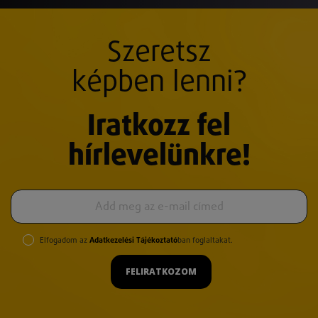
Szeretsz
képben lenni?
Iratkozz fel
hírlevelünkre!
Elfogadom az
Adatkezelési Tájékoztató
ban foglaltakat.
FELIRATKOZOM