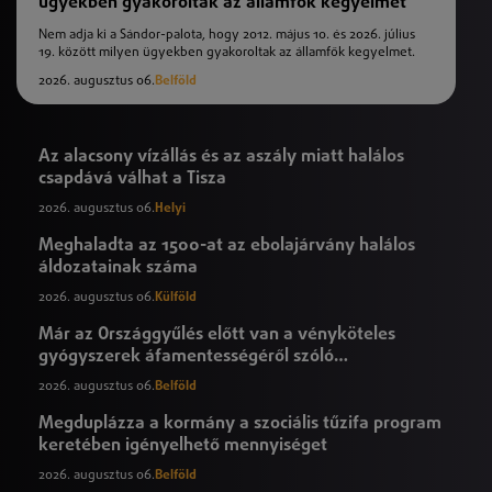
ügyekben gyakoroltak az államfők kegyelmet
Nem adja ki a Sándor-palota, hogy 2012. május 10. és 2026. július
19. között milyen ügyekben gyakoroltak az államfők kegyelmet.
2026. augusztus 06.
Belföld
Az alacsony vízállás és az aszály miatt halálos
csapdává válhat a Tisza
2026. augusztus 06.
Helyi
Meghaladta az 1500-at az ebolajárvány halálos
áldozatainak száma
2026. augusztus 06.
Külföld
Már az Országgyűlés előtt van a vényköteles
gyógyszerek áfamentességéről szóló
törvényjavaslat
2026. augusztus 06.
Belföld
Megduplázza a kormány a szociális tűzifa program
keretében igényelhető mennyiséget
2026. augusztus 06.
Belföld