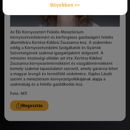
Bővebben >>
Az Élő Környezetért Felelős Minisztérium
környezetvédelemért és körforgásos gazdaságért felelős
államtitkára Kertész-Káldosi Zsuzsanna lesz. A szakember
eddig a Környezetvédelmi Szolgáltatók és Gyártók
Szövetségének szakmai igazgatójaként dolgozott. A
miniszter közösségi oldalán azt írta: Kertész-Káldosi
Zsuzsanna környezetmérnökként és vizsgálómérnökként
komoly szakmai tapasztalatot szerzett, amely garancia lehet
a magyar levegő és termőföld védelmére. Gajdos László
szerint a minisztérium környezetpolitikájának alapja a
szakmaiság és a felelős gazdálkodás lesz.
Fotó: MTI
Megosztás