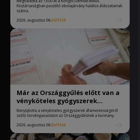
Meghaladta az 1500-at a Kongói Demokratikus
Köztársaságban pusztító ebolajárvány halálos áldozatainak
száma.
2026. augusztus 06.
Külföld
Már az Országgyűlés előtt van a
vényköteles gyógyszerek
áfamentességéről szóló
Benyújtotta a vényköteles gyógyszerek áfamentességéről
törvényjavaslat
szóló törvényjavaslatot az Országgyűlésnek a kormány.
2026. augusztus 06.
Belföld