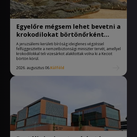
Egyelőre mégsem lehet bevetni a
krokodilokat börtönőrként
Izraelben
A jeruzsálemi kerületi bíróság ideiglenes végzéssel
felfüggesztette a nemzetbiztonsági miniszter tervét, amellyel
krokodilokkal teli vizesárkot alakítottak volna ki a Keciot
börtön körül.
2026. augusztus 06.
Külföld