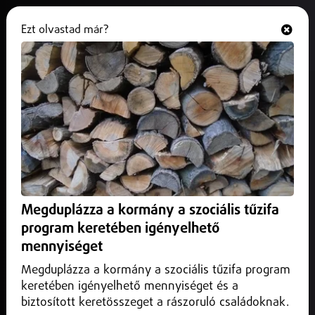
Ezt olvastad már?
Hallgasd és nézd
ONLINE
Új államtitkárt nevezett ki Gajdos
László
2026. május 15.
Belföld
A szakember eddig a Környezetvédelmi Szolgáltatók és
Gyártók Szövetségének szakmai igazgatójaként dolgozott.
Megduplázza a kormány a szociális tűzifa
program keretében igényelhető
mennyiséget
Megduplázza a kormány a szociális tűzifa program
keretében igényelhető mennyiséget és a
biztosított keretösszeget a rászoruló családoknak.