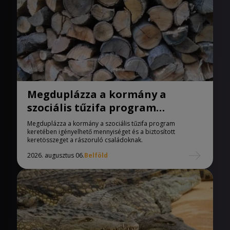
Megduplázza a kormány a
szociális tűzifa program
keretében igényelhető
Megduplázza a kormány a szociális tűzifa program
mennyiséget
keretében igényelhető mennyiséget és a biztosított
keretösszeget a rászoruló családoknak.
2026. augusztus 06.
Belföld