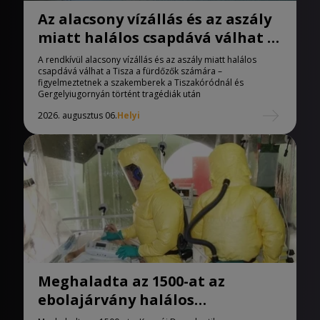
Az alacsony vízállás és az aszály
miatt halálos csapdává válhat a
Tisza
A rendkívül alacsony vízállás és az aszály miatt halálos
csapdává válhat a Tisza a fürdőzők számára –
figyelmeztetnek a szakemberek a Tiszakóródnál és
Gergelyiugornyán történt tragédiák után
2026. augusztus 06.
Helyi
Meghaladta az 1500-at az
ebolajárvány halálos
áldozatainak száma