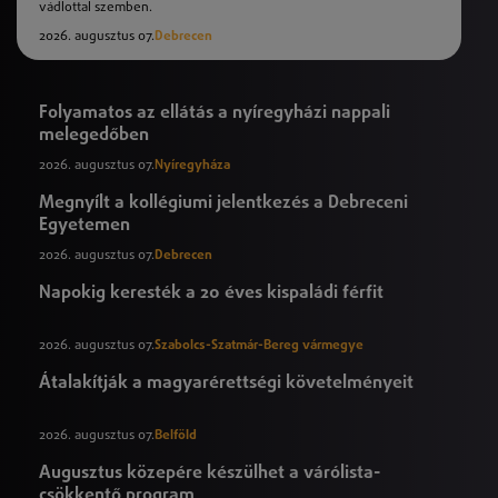
vádlottal szemben.
2026. augusztus 07.
Debrecen
Folyamatos az ellátás a nyíregyházi nappali
melegedőben
2026. augusztus 07.
Nyíregyháza
Megnyílt a kollégiumi jelentkezés a Debreceni
Egyetemen
2026. augusztus 07.
Debrecen
Napokig keresték a 20 éves kispaládi férfit
2026. augusztus 07.
Szabolcs-Szatmár-Bereg vármegye
Átalakítják a magyarérettségi követelményeit
2026. augusztus 07.
Belföld
Augusztus közepére készülhet a várólista-
csökkentő program