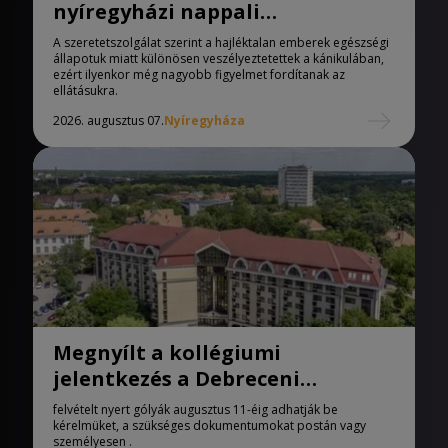
nyíregyházi nappali
melegedőben
A szeretetszolgálat szerint a hajléktalan emberek egészségi
állapotuk miatt különösen veszélyeztetettek a kánikulában,
ezért ilyenkor még nagyobb figyelmet fordítanak az
ellátásukra.
2026. augusztus 07.
Nyíregyháza
Megnyílt a kollégiumi
jelentkezés a Debreceni
Egyetemen
felvételt nyert gólyák augusztus 11-éig adhatják be
kérelmüket, a szükséges dokumentumokat postán vagy
személyesen .