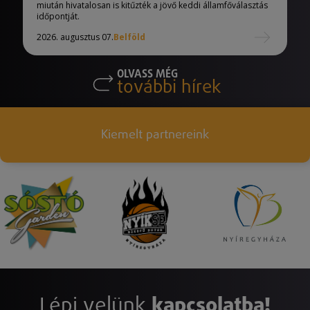
miután hivatalosan is kitűzték a jövő keddi államfőválasztás
időpontját.
2026. augusztus 07.
Belföld
OLVASS MÉG
további hírek
Kiemelt partnereink
Lépj velünk
kapcsolatba!