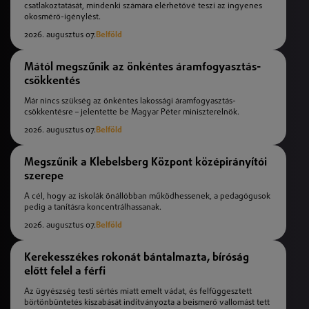
csatlakoztatását, mindenki számára elérhetővé teszi az ingyenes
okosmérő-igénylést.
2026. augusztus 07.
Belföld
Mától megszűnik az önkéntes áramfogyasztás-
csökkentés
Már nincs szükség az önkéntes lakossági áramfogyasztás-
csökkentésre – jelentette be Magyar Péter miniszterelnök.
2026. augusztus 07.
Belföld
Megszűnik a Klebelsberg Központ középirányítói
szerepe
A cél, hogy az iskolák önállóbban működhessenek, a pedagógusok
pedig a tanításra koncentrálhassanak.
2026. augusztus 07.
Belföld
Kerekesszékes rokonát bántalmazta, bíróság
előtt felel a férfi
Az ügyészség testi sértés miatt emelt vádat, és felfüggesztett
börtönbüntetés kiszabását indítványozta a beismerő vallomást tett