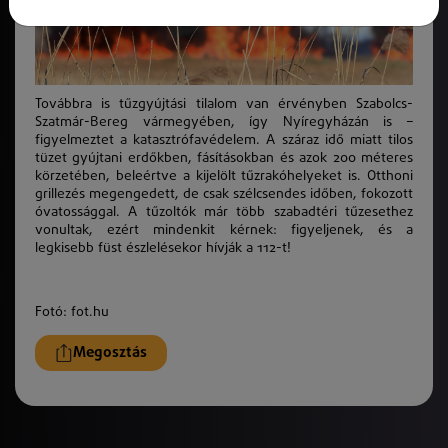
Továbbra is tűzgyújtási tilalom van érvényben Szabolcs-
Szatmár-Bereg vármegyében, így Nyíregyházán is –
figyelmeztet a katasztrófavédelem. A száraz idő miatt tilos
tüzet gyújtani erdőkben, fásításokban és azok 200 méteres
körzetében, beleértve a kijelölt tűzrakóhelyeket is. Otthoni
grillezés megengedett, de csak szélcsendes időben, fokozott
óvatossággal. A tűzoltók már több szabadtéri tűzesethez
vonultak, ezért mindenkit kérnek: figyeljenek, és a
legkisebb füst észlelésekor hívják a 112-t!
Fotó: fot.hu
Megosztás