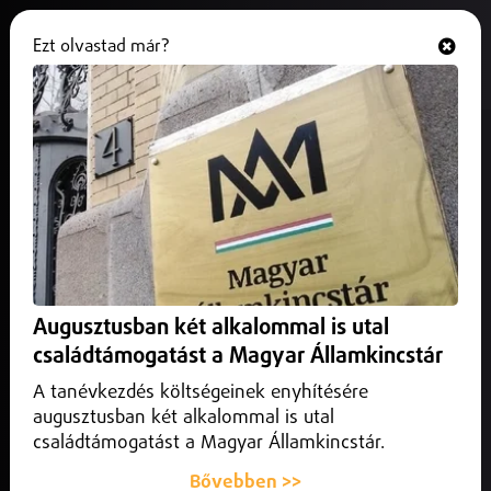
Ezt olvastad már?
Hallgasd és nézd
ONLINE
Tűzgyújtási tilalom Nyíregyházán
2025. július 02.
Szabolcs-Szatmár-Bereg vármegye
A száraz idő miatt tilos tüzet gyújtani erdőkben,
fásításokban és azok 200 méteres körzetében, beleértve a
kijelölt tűzrakóhelyeket is.
Augusztusban két alkalommal is utal
családtámogatást a Magyar Államkincstár
A tanévkezdés költségeinek enyhítésére
augusztusban két alkalommal is utal
családtámogatást a Magyar Államkincstár.
Bővebben >>