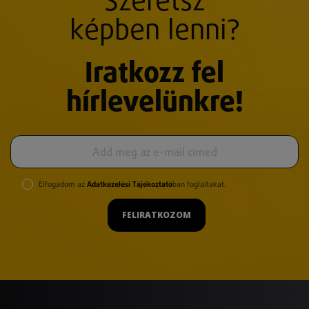
Szeretsz
képben lenni?
Iratkozz fel
hírlevelünkre!
Elfogadom az
Adatkezelési Tájékoztató
ban foglaltakat.
FELIRATKOZOM