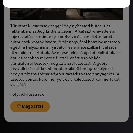
Tűz ütött ki csütörtök reggel egy nyírbátori bútorüzlet
raktárában, az Ady Endre utcában. A katasztrófavédelem
tájékoztatása szerint egy porelszívó és a mellette tárolt
bútorlapok kaptak lángra. A tűz nagyjából harminc méteren
égett, a helyszínre a nyírbátori és a mátészalkai hivatásos
tűzoltókat riasztották. Az egységek a lángokat eloltották, az
épület azonban megtelt füsttel, ezért a rajok két
ventilátorral kezdték meg az átszellőztetést. A gyors
beavatkozásnak köszönhetően sikerült megakadályozni,
hogy a tűz továbbterjedjen a raktárban tárolt anyagokra. A
tűzeset pontos körülményeit és a keletkezett kár mértékét
vizsgálják.
Fotó: AI illusztráció
Megosztás