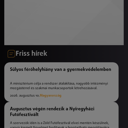
Friss hírek
Súlyos férőhelyhiány van a gyermekvédelemben
A minisztérium célja a rendszer átalakítása, nagyobb intézményi
mozgástérrel és szakmai munkacsoportok létrehozásával.
2026. augusztus 10.
Magyarország
Augusztus végén rendezik a Nyíregyházi
Futófesztivált
A szervezők idén is a Zöld Futófesztivál elvei mentén készülnek,
vagyis kiemelt figyelmet fordítanak a fenntartható megoldásokra.