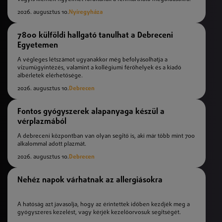
2026. augusztus 10.
Nyíregyháza
7800 külföldi hallgató tanulhat a Debreceni
Egyetemen
A végleges létszámot ugyanakkor még befolyásolhatja a
vízumügyintézés, valamint a kollégiumi férőhelyek és a kiadó
albérletek elérhetősége.
2026. augusztus 10.
Debrecen
Fontos gyógyszerek alapanyaga készül a
vérplazmából
A debreceni központban van olyan segítő is, aki már több mint 700
alkalommal adott plazmát.
2026. augusztus 10.
Debrecen
Nehéz napok várhatnak az allergiásokra
A hatóság azt javasolja, hogy az érintettek időben kezdjék meg a
gyógyszeres kezelést, vagy kérjék kezelőorvosuk segítségét.