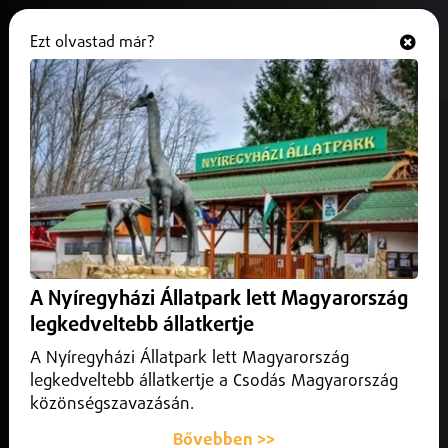
Ezt olvastad már?
Hallgasd és nézd
ONLINE
Tűz ütött ki egy nyírbátori
bútorbolt raktárában
2026. július 02.
Nyíregyháza
A tűzeset pontos körülményeit és a keletkezett kár
mértékét vizsgálják.
A Nyíregyházi Állatpark lett Magyarország
legkedveltebb állatkertje
A Nyíregyházi Állatpark lett Magyarország
legkedveltebb állatkertje a Csodás Magyarország
közönségszavazásán.
Bővebben >>