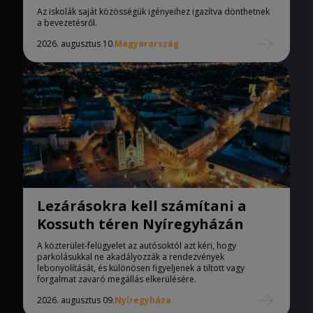
iskolák
Az iskolák saját közösségük igényeihez igazítva dönthetnek
a bevezetésről.
2026. augusztus 10.
Magyarország
Lezárásokra kell számítani a
Kossuth téren Nyíregyházán
A közterület-felügyelet az autósoktól azt kéri, hogy
parkolásukkal ne akadályozzák a rendezvények
lebonyolítását, és különösen figyeljenek a tiltott vagy
forgalmat zavaró megállás elkerülésére.
2026. augusztus 09.
Nyíregyháza