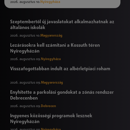
2026. augusztus 10.
Nyíregyháza
Szeptembertől új javaslatokat alkalmazhatnak az
általános iskolák
2026. augusztus 10.
Magyarország
Lezárásokra kell számítani a Kossuth téren
Nyíregyházán
2026. augusztus 09.
Nyíregyháza
Visszafogottabban indult az albérletpiaci roham
2026. augusztus 09.
Magyarország
Enyhítette a parkolási gondokat a zónás rendszer
Debrecenben
2026. augusztus 09.
Debrecen
Ingyenes közösségi programok lesznek
Nyíregyházán
2026. augusztus 09.
Nyíregyháza