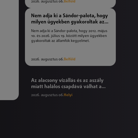
2026. augusztus 06.
Belföld
Nem adja ki a Sándor-palota, hogy
milyen ügyekben gyakoroltak az
államfők kegyelmet
Nem adja ki a Sándor-palota, hogy 2012. május
10. és 2026. július 19. között milyen ügyekben
gyakoroltak az államfők kegyelmet.
2026. augusztus 06.
Belföld
Az alacsony vízállás és az aszály
miatt halálos csapdává válhat a
Tisza
2026. augusztus 06.
Helyi