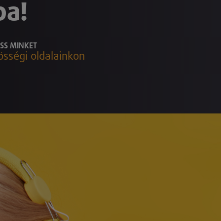
ba!
SS MINKET
össégi oldalainkon