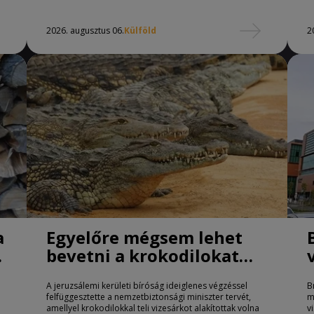
2026. augusztus 06.
Külföld
2
a
Egyelőre mégsem lehet
bevetni a krokodilokat
börtönőrként Izraelben
A jeruzsálemi kerületi bíróság ideiglenes végzéssel
B
felfüggesztette a nemzetbiztonsági miniszter tervét,
m
amellyel krokodilokkal teli vizesárkot alakítottak volna
v