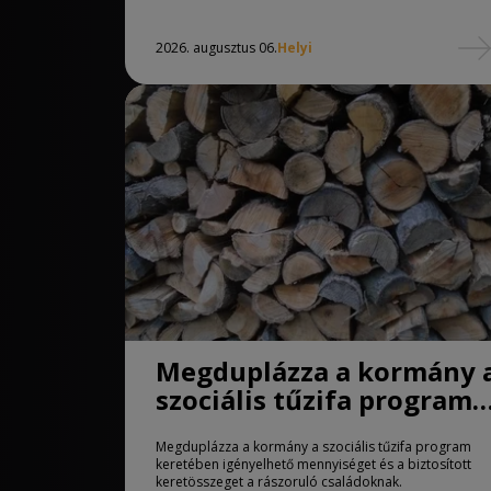
2026. augusztus 06.
Helyi
Megduplázza a kormány 
szociális tűzifa program
keretében igényelhető
Megduplázza a kormány a szociális tűzifa program
mennyiséget
keretében igényelhető mennyiséget és a biztosított
keretösszeget a rászoruló családoknak.