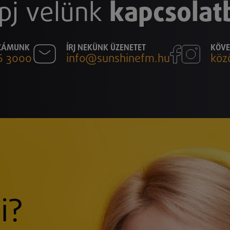
pj velünk
kapcsolat
SZÁMUNK
ÍRJ NEKÜNK ÜZENETET
KÖVE
6 3000
info@sunshinefm.hu
köz
i?