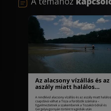
A témához
kapcsol
Az alacsony vízállás és az
aszály miatt halálos
csapdává válhat a Tisza
A rendkívül alacsony vízállás és az aszály miatt halálos
csapdává válhat a Tisza a fürdőzők számára –
figyelmeztetnek a szakemberek a Tiszakóródnál és
Gergelyiugornyán történt tragédiák után