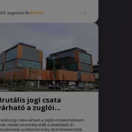
026. augusztus 06.
Belföld
Brutális jogi csata
várható a zuglói
irodakomplexum miatt
rutális jogi csata várható a zuglói irodakomplexum
iatt, miután a kormány elállt a vásárlástól, és
isszaköveteli az előző kormány által kifizetett több