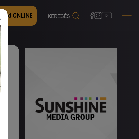
 nézd
ONLINE