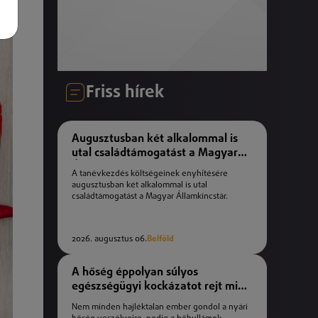
Friss hírek
Augusztusban két alkalommal is
utal családtámogatást a Magyar
Államkincstár
A tanévkezdés költségeinek enyhítésére
augusztusban két alkalommal is utal
családtámogatást a Magyar Államkincstár.
2026. augusztus 06.
Belföld
A hőség éppolyan súlyos
egészségügyi kockázatot rejt mint
a téli fagyok
Nem minden hajléktalan ember gondol a nyári