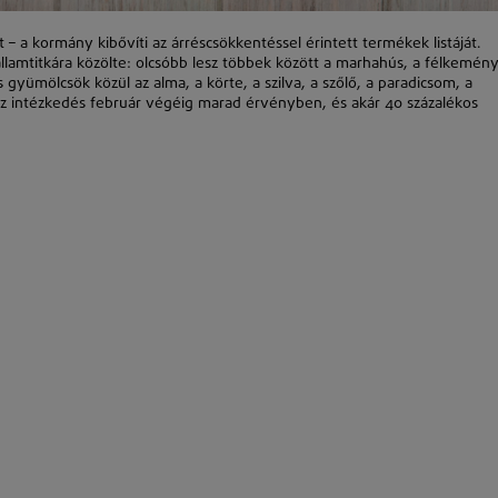
– a kormány kibővíti az árréscsökkentéssel érintett termékek listáját.
 államtitkára közölte: olcsóbb lesz többek között a marhahús, a félkemén
s gyümölcsök közül az alma, a körte, a szilva, a szőlő, a paradicsom, a
 Az intézkedés február végéig marad érvényben, és akár 40 százalékos