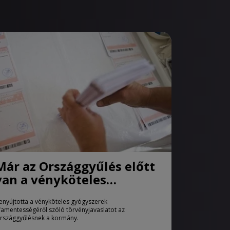
Már az Országgyűlés előtt
van a vényköteles
gyógyszerek
enyújtotta a vényköteles gyógyszerek
áfamentességéről szóló
famentességéről szóló törvényjavaslatot az
törvényjavaslat
rszággyűlésnek a kormány.