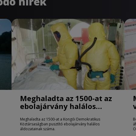
ódó hírek
Meghaladta az 1500-at az
ebolajárvány halálos
áldozatainak száma
Meghaladta az 1500-at a Kongói Demokratikus
B
Köztársaságban pusztító ebolajárvány halálos
á
áldozatainak száma.
O