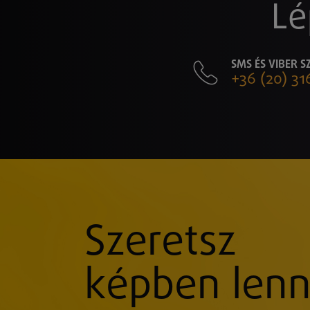
Lé
SMS ÉS VIBER 
+36 (20) 31
Szeretsz
képben lenn