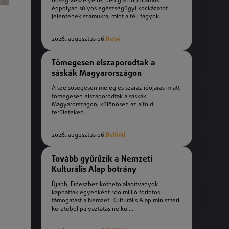
hőség veszélyeire, pedig a hőhullámok
éppolyan súlyos egészségügyi kockázatot
jelentenek számukra, mint a téli fagyok.
y
2026. augusztus 06.
Helyi
Tömegesen elszaporodtak a
sáskák Magyarországon
A szélsőségesen meleg és száraz időjárás miatt
tömegesen elszaporodtak a sáskák
Magyarországon, különösen az alföldi
területeken.
2026. augusztus 06.
Belföld
Tovább gyűrűzik a Nemzeti
Kulturális Alap botrány
Újabb, Fideszhez köthető alapítványok
kaphattak egyenként 100 millió forintos
támogatást a Nemzeti Kulturális Alap miniszteri
keretéből pályáztatás nélkül....