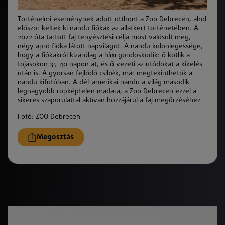
Történelmi eseménynek adott otthont a Zoo Debrecen, ahol
először keltek ki nandu fiókák az állatkert történetében. A
2022 óta tartott faj tenyésztési célja most valósult meg,
négy apró fióka látott napvilágot. A nandu különlegessége,
hogy a fiókákról kizárólag a hím gondoskodik: ő kotlik a
tojásokon 35-40 napon át, és ő vezeti az utódokat a kikelés
után is. A gyorsan fejlődő csibék, már megtekinthetők a
nandu kifutóban. A dél-amerikai nandu a világ második
legnagyobb röpképtelen madara, a Zoo Debrecen ezzel a
sikeres szaporulattal aktívan hozzájárul a faj megőrzéséhez.
Fotó: ZOO Debrecen
Megosztás