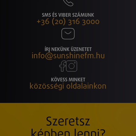
SMS ÉS VIBER SZÁMUNK
+36 (20) 316 3000
ÍRJ NEKÜNK ÜZENETET
info@sunshinefm.hu
KÖVESS MINKET
közösségi oldalainkon
Szeretsz
képben lenni?