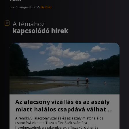
2026. augusztus 06.
Belföld
A témához
kapcsolódó hírek
Az alacsony vízállás és az aszály
miatt halálos csapdává válhat a
Tisza
A rendkívül alacsony vízállás és az aszály miatt halálos
csapdává válhat a Tisza a fürdőzők számára –
figyelmeztetnek a szakemberek a Tiszakóródnál és