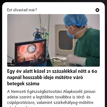
Ezt olvastad már?
Hallgasd és nézd
ONLINE
Történelmi siker a Zoo
Debrecenben: Nandu fiókák keltek
ki
2025. június 20.
Hajdú-Bihar vármegye
A dél-amerikai nandu a világ második legnagyobb
Egy év alatt közel 21 százalékkal nőtt a 60
röpképtelen madara, a Zoo Debrecen ezzel a sikeres
napnál hosszabb ideje műtétre váró
szaporulattal aktívan hozzájárul a faj megőrzéséhez.
betegek száma
A Nemzeti Egészségbiztosítási Alapkezelő júniusi
adatai szerint a legtöbben továbbra is térd- és
csípőprotézisre, valamint szürkehályog-műtétre