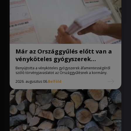
Már az Országgyűlés előtt van a
vényköteles gyógyszerek
áfamentességéről szóló
Benyújtotta a vényköteles gyógyszerek áfamentességéről
törvényjavaslat
szóló törvényjavaslatot az Országgyűlésnek a kormány.
2026. augusztus 06.
Belföld