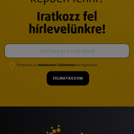
Iratkozz fel
hírlevelünkre!
Elfogadom az
Adatkezelési Tájékoztató
ban foglaltakat.
FELIRATKOZOM