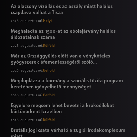
Az alacsony vízállás és az aszály miatt halálos
csapdává válhat a Tisza
2026. augusztus 06.
Helyi
Meghaladta az 1500-at az ebolajárvány halálos
áldozatainak száma
2026. augusztus 06.
Külföld
Már az Országgyűlés előtt van a vényköteles
gyógyszerek áfamentességéről szóló
törvényjavaslat
2026. augusztus 06.
Belföld
Megduplázza a kormány a szociális tűzifa program
keretében igényelhető mennyiséget
2026. augusztus 06.
Belföld
Egyelőre mégsem lehet bevetni a krokodilokat
börtönőrként Izraelben
2026. augusztus 06.
Külföld
Brutális jogi csata várható a zuglói irodakomplexum
miatt