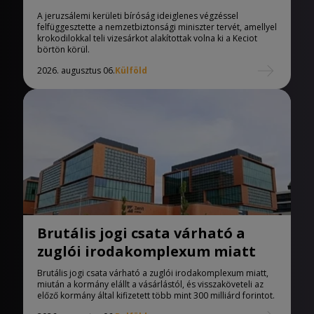
Izraelben
A jeruzsálemi kerületi bíróság ideiglenes végzéssel
felfüggesztette a nemzetbiztonsági miniszter tervét, amellyel
krokodilokkal teli vizesárkot alakítottak volna ki a Keciot
börtön körül.
2026. augusztus 06.
Külföld
Brutális jogi csata várható a
zuglói irodakomplexum miatt
Brutális jogi csata várható a zuglói irodakomplexum miatt,
miután a kormány elállt a vásárlástól, és visszaköveteli az
előző kormány által kifizetett több mint 300 milliárd forintot.