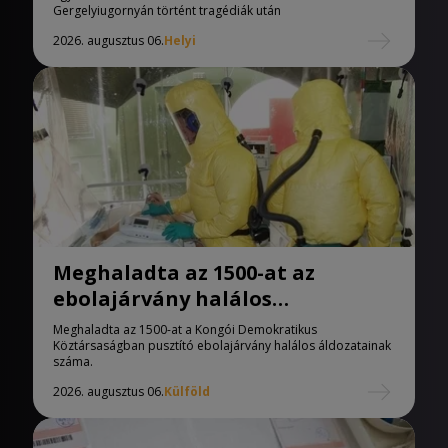
Gergelyiugornyán történt tragédiák után
2026. augusztus 06.
Helyi
Meghaladta az 1500-at az
ebolajárvány halálos
áldozatainak száma
Meghaladta az 1500-at a Kongói Demokratikus
Köztársaságban pusztító ebolajárvány halálos áldozatainak
száma.
2026. augusztus 06.
Külföld