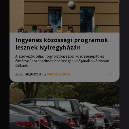
Ingyenes közösségi programok
lesznek Nyíregyházán
A szervezők célja, hogy biztonságos, közösségépítő és
élménydús szabadidős lehetőséget kínáljanak a városban
élőknek.
2026. augusztus 09.
Nyíregyháza