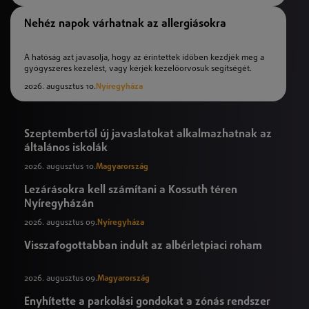
Nehéz napok várhatnak az allergiásokra
A hatóság azt javasolja, hogy az érintettek időben kezdjék meg a
gyógyszeres kezelést, vagy kérjék kezelőorvosuk segítségét.
2026. augusztus 10.
Nyíregyháza
Szeptembertől új javaslatokat alkalmazhatnak az
általános iskolák
2026. augusztus 10.
Magyarország
Lezárásokra kell számítani a Kossuth téren
Nyíregyházán
2026. augusztus 09.
Nyíregyháza
Visszafogottabban indult az albérletpiaci roham
2026. augusztus 09.
Magyarország
Enyhítette a parkolási gondokat a zónás rendszer