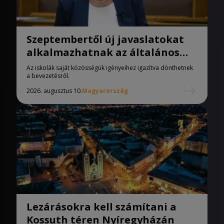
Szeptembertől új javaslatokat
alkalmazhatnak az általános
iskolák
Az iskolák saját közösségük igényeihez igazítva dönthetnek
a bevezetésről.
2026. augusztus 10.
Magyarország
Lezárásokra kell számítani a
Kossuth téren Nyíregyházán