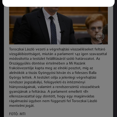
Toroczkai László vezeti a végrehajtási visszaéléseket feltáró
vizsgálóbizottságot, miután a parlament 142 igen szavazattal
módosította a testület felállításáról szóló határozatot. Az
Országgyűlés döntése értelmében a Mi Hazánk
frakcióvezetője kapta meg az elnöki posztot, míg az
alelnökök a tiszás Gyöngyösi István és a fideszes Balla
György lettek. A testület célja a jelenlegi végrehajtási
rendszer jogszabályi, felügyeleti és intézményi
hiányosságainak, valamint a rendszerszintű visszaélések
gyanújának a feltárása. A parlament emellett 181
ellenszavazattal úgy döntött, hogy egy magánvádas
rágalmazási ügyben nem függeszti fel Toroczkai László
mentelmi jogát.
FOTÓ: MTI