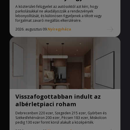
A közterület-felügyelet az autósoktól azt kéri, hogy
parkolásukkal ne akadályozzák a rendezvények
lebonyolítását, és különösen figyeljenek a tiltott vagy
forgalmat zavaró megállás elkerülésére.
2026. augusztus 09.
Nyíregyháza
Visszafogottabban indult az
albérletpiaci roham
Debrecenben 220 ezer, Szegeden 215 ezer, Győrben és
Székesfehérváron 200 ezer, Pécsen 183 ezer, Miskolcon
pedig 130 ezer forint körül alakult a középérték.