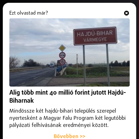
Ezt olvastad már?
Hallgasd és nézd
ONLINE
Toroczkai László vezeti a
végrehajtási visszaéléseket
feltáró vizsgálóbizottságot
2026. június 16.
Belföld
Toroczkai László vezeti a végrehajtási visszaéléseket
Alig több mint 40 millió forint jutott Hajdú-
feltáró vizsgálóbizottságot, miután a parlament 142 igen
Biharnak
szavazattal módosította a testület felállításáról szóló
határozatot.
Mindössze két hajdú-bihari település szerepel
nyertesként a Magyar Falu Program két legutóbbi
pályázati felhívásának eredményei között.
Bővebben >>