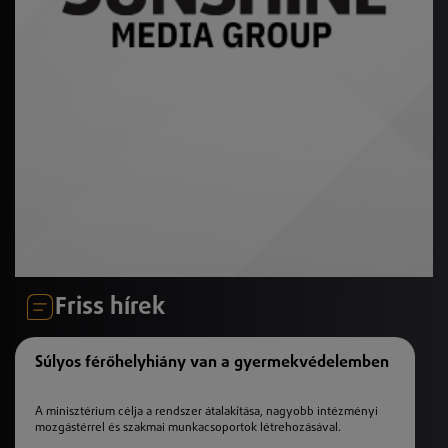
Friss hírek
Súlyos férőhelyhiány van a gyermekvédelemben
A minisztérium célja a rendszer átalakítása, nagyobb intézményi
mozgástérrel és szakmai munkacsoportok létrehozásával.