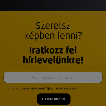
Szeretsz
képben lenni?
Iratkozz fel
hírlevelünkre!
Elfogadom az
Adatkezelési Tájékoztató
ban foglaltakat.
FELIRATKOZOM