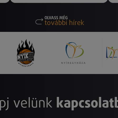
OLVASS MÉG
további hírek
pj velünk
kapcsolat