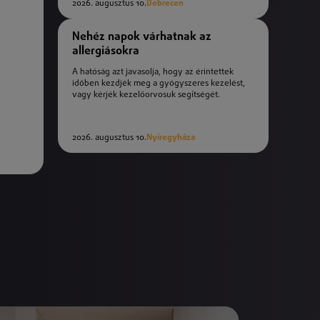
2026. augusztus 10.
Debrecen
Nehéz napok várhatnak az
allergiásokra
A hatóság azt javasolja, hogy az érintettek
időben kezdjék meg a gyógyszeres kezelést,
vagy kérjék kezelőorvosuk segítségét.
2026. augusztus 10.
Nyíregyháza