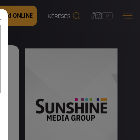
 nézd
ONLINE