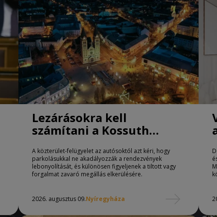
Lezárásokra kell
számítani a Kossuth
téren Nyíregyházán
A közterület-felügyelet az autósoktól azt kéri, hogy
D
parkolásukkal ne akadályozzák a rendezvények
é
lebonyolítását, és különösen figyeljenek a tiltott vagy
M
forgalmat zavaró megállás elkerülésére.
k
2026. augusztus 09.
Nyíregyháza
2