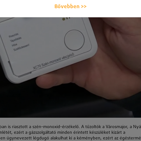
Bővebben >>
ban is riasztott a szén-monoxid-érzékelő. A tűzoltók a Városmajor, a Nyá
létét, ezért a gázszolgáltató minden érintett készüléket kizárt a
gben úgynevezett légdugó alakulhat ki a kéményben, ezért az égésterm