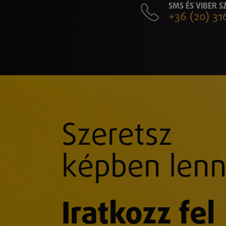
SMS ÉS VIBER 
+36 (20) 31
Szeretsz
képben lenn
Iratkozz fel