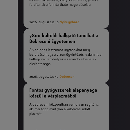
mentén készülnek, vagyis kiemelt figyelmet
fordítanak a fenntartható megoldásokra.
2026. augusztus 10.
Nyíregyháza
7800 külföldi hallgató tanulhat a
Debreceni Egyetemen
A végleges létszámot ugyanakkor még
befolyásolhatja a vízumügyintézés, valamint a
kollégiumi férőhelyek és a kiadó albérletek
elérhetősége.
2026. augusztus 10.
Debrecen
Fontos gyógyszerek alapanyaga
készül a vérplazmából
A debreceni központban van olyan segítő is,
aki már több mint 700 alkalommal adott
plazmát.