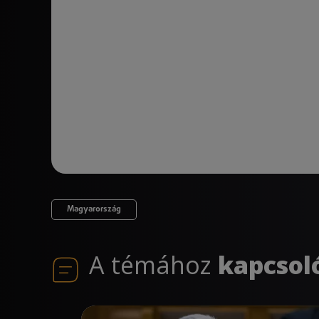
Magyarország
A témához
kapcsol