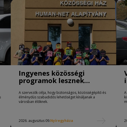
Ingyenes közösségi
programok lesznek
Nyíregyházán
A szervezők célja, hogy biztonságos, közösségépítő és
A
s
élménydús szabadidős lehetőséget kínáljanak a
k
városban élőknek.
m
2026. augusztus 09.
Nyíregyháza
2