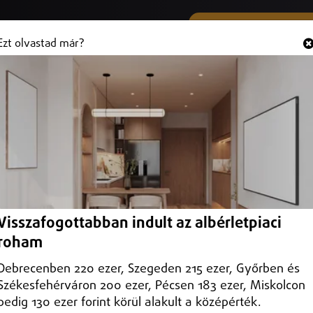
SMS ÉS VIBER SZÁMUNK
Hallgasd és
+36 (20) 316 3000
Ezt olvastad már?
tt a szén-monoxid-érzékelő
ásban is riasztott a szén-monoxid-érzékelő
Visszafogottabban indult az albérletpiaci
roham
Debrecenben 220 ezer, Szegeden 215 ezer, Győrben és
Székesfehérváron 200 ezer, Pécsen 183 ezer, Miskolcon
pedig 130 ezer forint körül alakult a középérték.