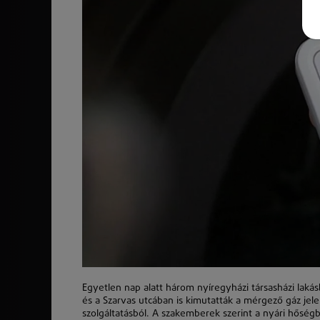
Egyetlen nap alatt három nyíregyházi társasházi lakás
és a Szarvas utcában is kimutatták a mérgező gáz jelen
szolgáltatásból. A szakemberek szerint a nyári hősé