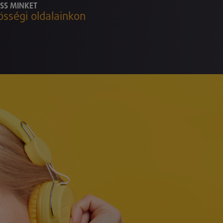
SS MINKET
össégi oldalainkon