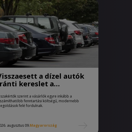
Visszaesett a dízel autók
iránti kereslet a
használtautó-piacon
 szakértők szerint a vásárlók egyre inkább a
iszámíthatóbb fenntartási költségű, modernebb
egoldások felé fordulnak.
026. augusztus 09.
Magyarország