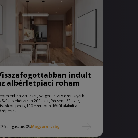
Visszafogottabban indult
az albérletpiaci roham
ebrecenben 220 ezer, Szegeden 215 ezer, Győrben
s Székesfehérváron 200 ezer, Pécsen 183 ezer,
iskolcon pedig 130 ezer forint körül alakult a
özépérték.
026. augusztus 09.
Magyarország