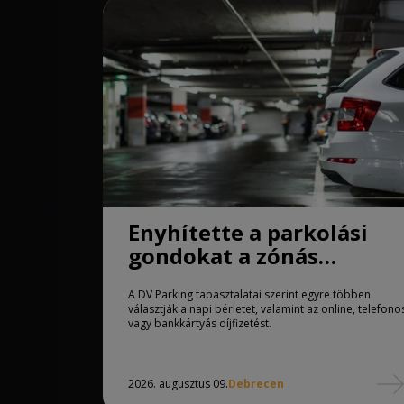
Enyhítette a parkolási
gondokat a zónás
rendszer Debrecenben
A DV Parking tapasztalatai szerint egyre többen
választják a napi bérletet, valamint az online, telefono
vagy bankkártyás díjfizetést.
2026. augusztus 09.
Debrecen