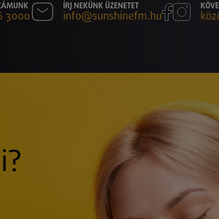
SZÁMUNK
ÍRJ NEKÜNK ÜZENETET
KÖVE
6 3000
info@sunshinefm.hu
köz
i?