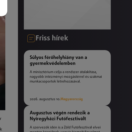
Friss hírek
Súlyos férőhelyhiány van a
gyermekvédelemben
A minisztérium célja a rendszer átalakítása,
nagyobb intézményi mozgástérrel és szakmai
munkacsoportok létrehozásával.
2026. augusztus 10.
Magyarország
Augusztus végén rendezik a
Nyíregyházi Futófesztivált
r
A szervezők idén is a Zöld Futófesztivál elvei
ék