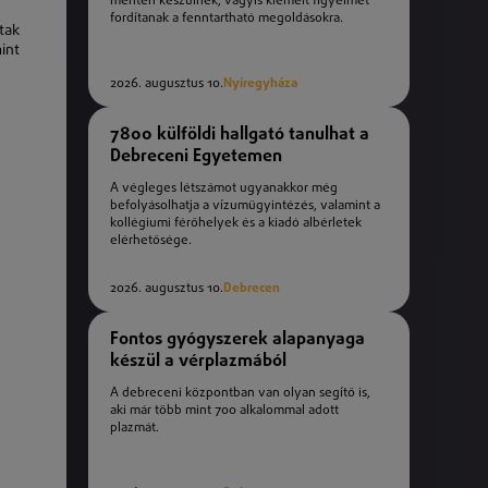
mentén készülnek, vagyis kiemelt figyelmet
fordítanak a fenntartható megoldásokra.
tak
int
2026. augusztus 10.
Nyíregyháza
7800 külföldi hallgató tanulhat a
Debreceni Egyetemen
A végleges létszámot ugyanakkor még
befolyásolhatja a vízumügyintézés, valamint a
kollégiumi férőhelyek és a kiadó albérletek
elérhetősége.
2026. augusztus 10.
Debrecen
Fontos gyógyszerek alapanyaga
készül a vérplazmából
A debreceni központban van olyan segítő is,
aki már több mint 700 alkalommal adott
plazmát.