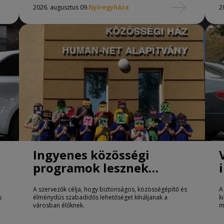
2026. augusztus 09.
Nyíregyháza
2
Ingyenes közösségi
programok lesznek
Nyíregyházán
A szervezők célja, hogy biztonságos, közösségépítő és
A
s
élménydús szabadidős lehetőséget kínáljanak a
k
városban élőknek.
m