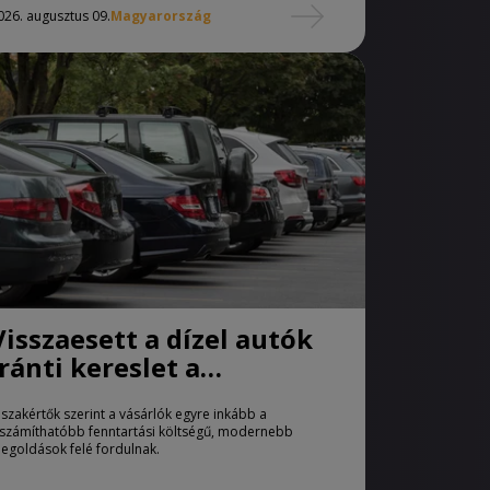
026. augusztus 09.
Magyarország
Visszaesett a dízel autók
iránti kereslet a
használtautó-piacon
 szakértők szerint a vásárlók egyre inkább a
iszámíthatóbb fenntartási költségű, modernebb
egoldások felé fordulnak.