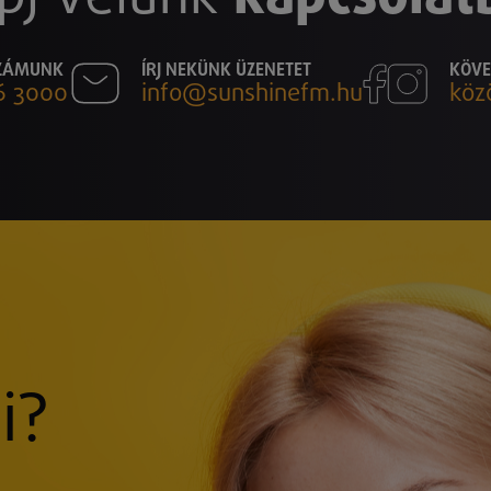
SZÁMUNK
ÍRJ NEKÜNK ÜZENETET
KÖVE
6 3000
info@sunshinefm.hu
köz
i?