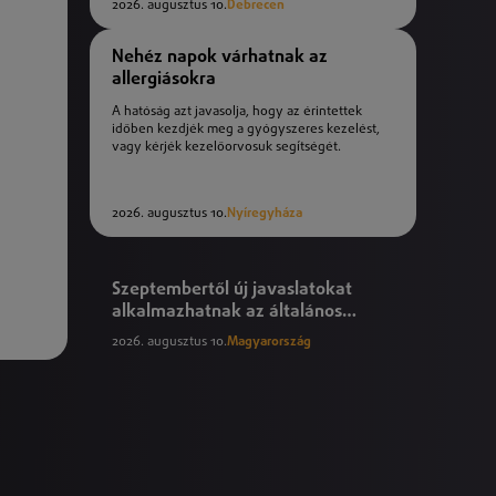
2026. augusztus 10.
Debrecen
Nehéz napok várhatnak az
allergiásokra
A hatóság azt javasolja, hogy az érintettek
időben kezdjék meg a gyógyszeres kezelést,
vagy kérjék kezelőorvosuk segítségét.
2026. augusztus 10.
Nyíregyháza
Szeptembertől új javaslatokat
alkalmazhatnak az általános
iskolák
2026. augusztus 10.
Magyarország