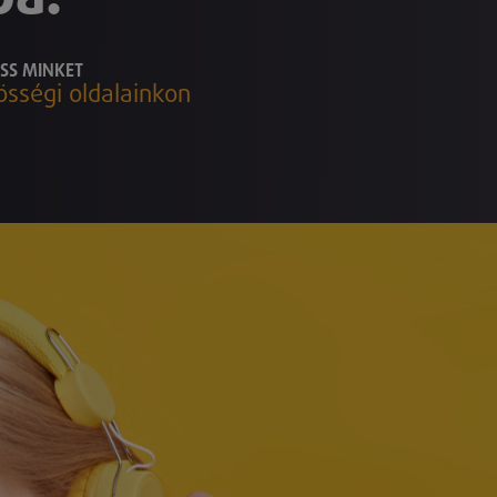
SS MINKET
össégi oldalainkon