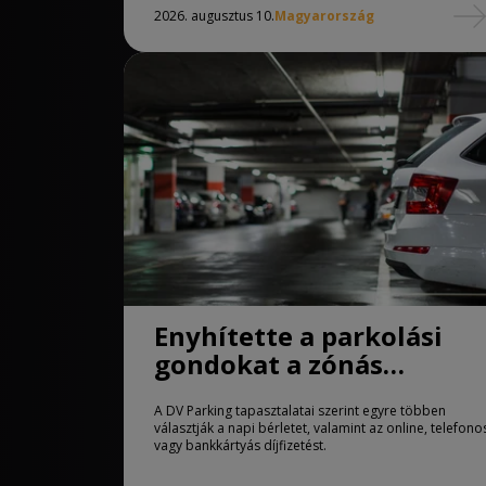
2026. augusztus 10.
Magyarország
Enyhítette a parkolási
gondokat a zónás
rendszer Debrecenben
A DV Parking tapasztalatai szerint egyre többen
választják a napi bérletet, valamint az online, telefono
vagy bankkártyás díjfizetést.