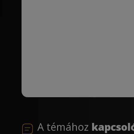
A témához
kapcsol