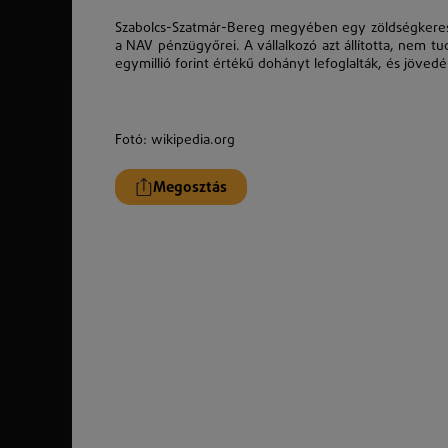
Szabolcs-Szatmár-Bereg megyében egy zöldségkereske
a NAV pénzügyőrei. A vállalkozó azt állította, nem tu
egymillió forint értékű dohányt lefoglalták, és jövedé
Fotó: wikipedia.org
Megosztás