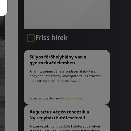
Friss hírek
Súlyos férőhelyhiány van a
gyermekvédelemben
A minisztérium célja a rendszer átalakítása,
nagyobb intézményi mozgástérrel és szakmai
munkacsoportok létrehozásával.
2026. augusztus 10.
Magyarország
Augusztus végén rendezik a
Nyíregyházi Futófesztivált
A szervezők idén is a Zöld Futófesztivál elvei