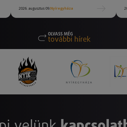
2026. augusztus 09.
Nyíregyháza
2
OLVASS MÉG
további hírek
pj velünk
kapcsolat