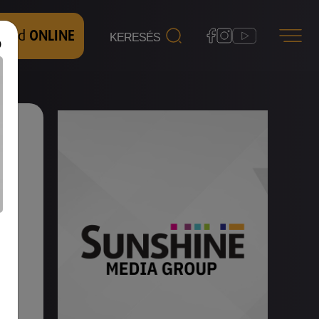
 nézd
ONLINE