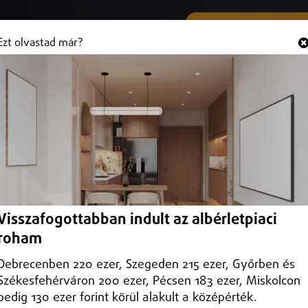
SMS ÉS VIBER SZÁMUNK
Hallgasd és
+36 (20) 316 3000
Ezt olvastad már?
ély nélküli dohányra csaptak le
kedő raktáránál több mint ezer kilogramm szárított dohánylevelet
Visszafogottabban indult az albérletpiaci
roham
Debrecenben 220 ezer, Szegeden 215 ezer, Győrben és
Székesfehérváron 200 ezer, Pécsen 183 ezer, Miskolcon
pedig 130 ezer forint körül alakult a középérték.