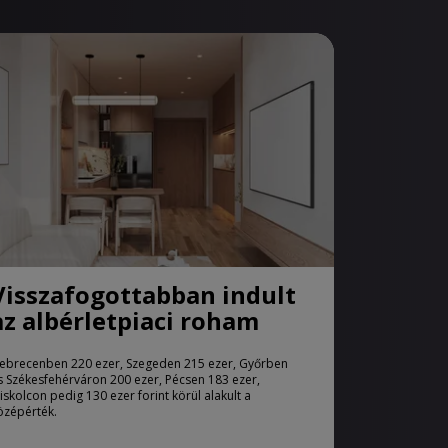
Visszafogottabban indult
az albérletpiaci roham
ebrecenben 220 ezer, Szegeden 215 ezer, Győrben
s Székesfehérváron 200 ezer, Pécsen 183 ezer,
iskolcon pedig 130 ezer forint körül alakult a
özépérték.