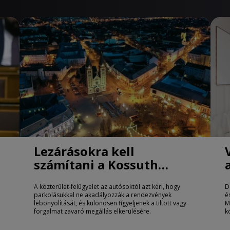
Lezárásokra kell
számítani a Kossuth
téren Nyíregyházán
A közterület-felügyelet az autósoktól azt kéri, hogy
D
parkolásukkal ne akadályozzák a rendezvények
é
lebonyolítását, és különösen figyeljenek a tiltott vagy
M
forgalmat zavaró megállás elkerülésére.
k