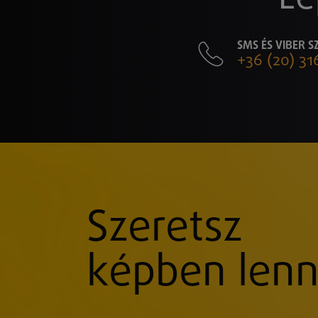
SMS ÉS VIBER 
+36 (20) 31
Szeretsz
képben lenn