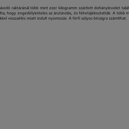
dő raktáránál több mint ezer kilogramm szárított dohánylevelet talál
dta, hogy engedélyköteles az árutárolás, és félretájékoztatták. A több m
kkel visszaélés miatt indult nyomozás. A férfi súlyos bírságra számíthat.