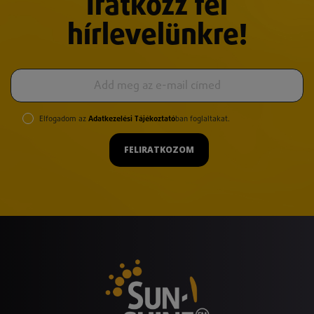
Iratkozz fel
hírlevelünkre!
Elfogadom az
Adatkezelési Tájékoztató
ban foglaltakat.
FELIRATKOZOM