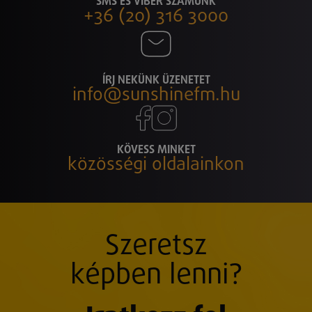
SMS ÉS VIBER SZÁMUNK
+36 (20) 316 3000
ÍRJ NEKÜNK ÜZENETET
info@sunshinefm.hu
KÖVESS MINKET
közösségi oldalainkon
Szeretsz
képben lenni?