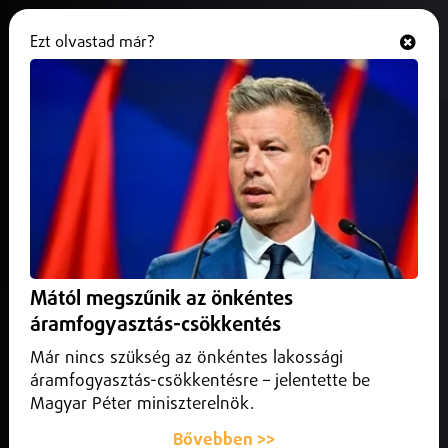
Ezt olvastad már?
Hallgasd és nézd
ONLINE
Távozik Nagy Dominik a
Nyíregyháza Spartacustól
2026. június 17.
Nyíregyháza
A Nyíregyháza az előző idényt a kilencedik helyen zárta az
NB I-ben.
Mától megszűnik az önkéntes
áramfogyasztás-csökkentés
Már nincs szükség az önkéntes lakossági
áramfogyasztás-csökkentésre – jelentette be
Magyar Péter miniszterelnök.
Bővebben >>