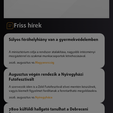
Friss hírek
Súlyos férőhelyhiány van a gyermekvédelemben
A minisztérium célja a rendszer átalakítása, nagyobb intézményi
mozgástérrel és szakmai munkacsoportok létrehozásával.
2026. augusztus 10.
Magyarország
Augusztus végén rendezik a Nyíregyházi
Futófesztivált
A szervezők idén is a Zöld Futófesztivál elvei mentén készülnek,
vagyis kiemelt figyelmet fordítanak a fenntartható megoldásokra.
2026. augusztus 10.
Nyíregyháza
7800 külföldi hallgató tanulhat a Debreceni