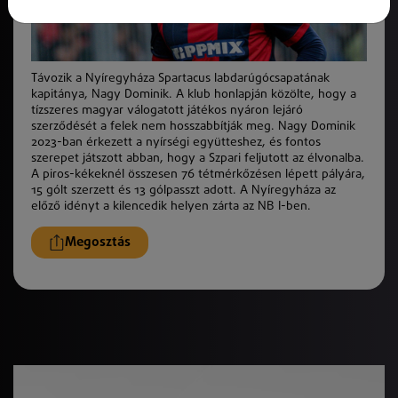
Távozik a Nyíregyháza Spartacus labdarúgócsapatának
kapitánya, Nagy Dominik. A klub honlapján
k
özölte, hogy a
tízszeres magyar válogatott játékos nyáron lejáró
szerződését a felek nem hosszabbítjá
k
meg. Nagy Dominik
2023-ban érkezett a nyírségi együtteshez, és fontos
szerepet játszott abban, hogy a Szpari feljutott az élvonalba.
A piros-
k
ékeknél összesen 76 tétmérkőzésen lépett pályára,
15 gólt szerzett és 13 gólpasszt adott. A Nyíregyháza az
előző idényt a kilencedik helyen zárta az NB I-ben.
Megosztás