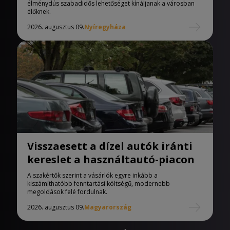
élménydús szabadidős lehetőséget kínáljanak a városban
élőknek.
2026. augusztus 09.
Nyíregyháza
Visszaesett a dízel autók iránti
kereslet a használtautó-piacon
A szakértők szerint a vásárlók egyre inkább a
kiszámíthatóbb fenntartási költségű, modernebb
megoldások felé fordulnak.
2026. augusztus 09.
Magyarország