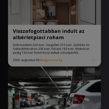
Visszafogottabban indult az
albérletpiaci roham
Debrecenben 220 ezer, Szegeden 215 ezer, Győrben és
Székesfehérváron 200 ezer, Pécsen 183 ezer, Miskolcon
pedig 130 ezer forint körül alakult a középérték.
2026. augusztus 09.
Magyarország