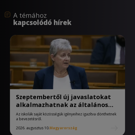
A témához
kapcsolódó hírek
Szeptembertől új javaslatokat
alkalmazhatnak az általános
iskolák
Az iskolák saját közösségük igényeihez igazítva dönthetnek
a bevezetésről.
2026. augusztus 10.
Magyarország