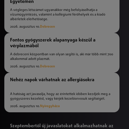
Egyetemen
A végleges létszámot ugyanakkor még befolyásolhatja a
vízumügyintézés, valamint a kollégiumi férőhelyek és a kiadó
albérletek elérhetősége.
2026. augusztus 10.
Debrecen
Fontos gyógyszerek alapanyaga készül a
vérplazmából
A debreceni központban van olyan segítő is, aki már több mint 700
alkalommal adott plazmát.
2026. augusztus 10.
Debrecen
Nehéz napok várhatnak az allergiásokra
A hatóság azt javasolja, hogy az érintettek időben kezdjék meg a
gyógyszeres kezelést, vagy kérjék kezelőorvosuk segítségét.
2026. augusztus 10.
Nyíregyháza
Szeptembertől új javaslatokat alkalmazhatnak az