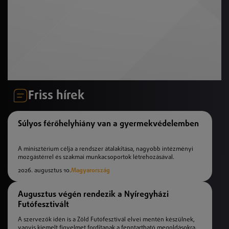
Friss hírek
Súlyos férőhelyhiány van a gyermekvédelemben
A minisztérium célja a rendszer átalakítása, nagyobb intézményi
mozgástérrel és szakmai munkacsoportok létrehozásával.
2026. augusztus 10.
Magyarország
Augusztus végén rendezik a Nyíregyházi
Futófesztivált
A szervezők idén is a Zöld Futófesztivál elvei mentén készülnek,
vagyis kiemelt figyelmet fordítanak a fenntartható megoldásokra.