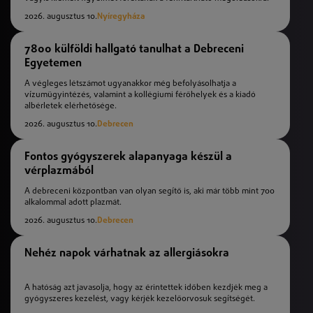
2026. augusztus 10.
Nyíregyháza
7800 külföldi hallgató tanulhat a Debreceni
Egyetemen
A végleges létszámot ugyanakkor még befolyásolhatja a
vízumügyintézés, valamint a kollégiumi férőhelyek és a kiadó
albérletek elérhetősége.
2026. augusztus 10.
Debrecen
Fontos gyógyszerek alapanyaga készül a
vérplazmából
A debreceni központban van olyan segítő is, aki már több mint 700
alkalommal adott plazmát.
2026. augusztus 10.
Debrecen
Nehéz napok várhatnak az allergiásokra
A hatóság azt javasolja, hogy az érintettek időben kezdjék meg a
gyógyszeres kezelést, vagy kérjék kezelőorvosuk segítségét.