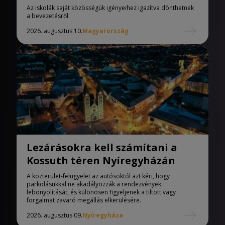
iskolák
Az iskolák saját közösségük igényeihez igazítva dönthetnek
a bevezetésről.
2026. augusztus 10.
Magyarország
Lezárásokra kell számítani a
Kossuth téren Nyíregyházán
A közterület-felügyelet az autósoktól azt kéri, hogy
parkolásukkal ne akadályozzák a rendezvények
lebonyolítását, és különösen figyeljenek a tiltott vagy
forgalmat zavaró megállás elkerülésére.
2026. augusztus 09.
Nyíregyháza