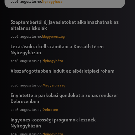
2026. augusztus 10.
Nyíregyháza
Szeptembertől új javaslatokat alkalmazhatnak az
általános iskolák
2026. augusztus 10.
Magyarország
Lezárásokra kell számítani a Kossuth téren
Nyíregyházán
2026. augusztus 09.
Nyíregyháza
Visszafogottabban indult az albérletpiaci roham
2026. augusztus 09.
Magyarország
Enyhítette a parkolási gondokat a zónás rendszer
Debrecenben
2026. augusztus 09.
Debrecen
Ingyenes közösségi programok lesznek
Nyíregyházán
2026. augusztus 09.
Nyíregyháza