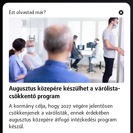
Ezt olvastad már?
Hallgasd és nézd
ONLINE
Szoboszlaiék a PSG-vel csapnak
össze a BL-ben
2025. február 22.
Sport
A Bajnokok Ligája nyolcaddöntőjében Szoboszlai Dominik
csapata, a Liverpool a Paris Saint-Germainnel találkozik
Augusztus közepére készülhet a várólista-
majd.
csökkentő program
A kormány célja, hogy 2027 végére jelentősen
csökkenjenek a várólisták, ennek érdekében
augusztus közepére átfogó intézkedési program
készül.