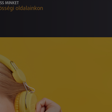
SS MINKET
össégi oldalainkon