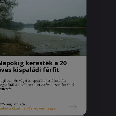
Napokig keresték a 20
éves kispaládi férfit
ragikusan ért véget a napok óta tartó kutatás:
egtalálták a Tiszában eltűnt 20 éves kispaládi fiatal
olttestét.
026. augusztus 07.
zabolcs-Szatmár-Bereg vármegye