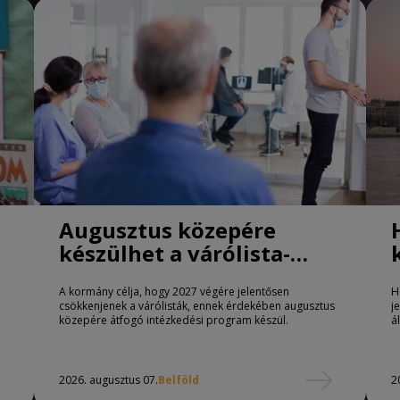
Augusztus közepére
készülhet a várólista-
csökkentő program
A kormány célja, hogy 2027 végére jelentősen
H
csökkenjenek a várólisták, ennek érdekében augusztus
j
közepére átfogó intézkedési program készül.
á
2026. augusztus 07.
Belföld
2