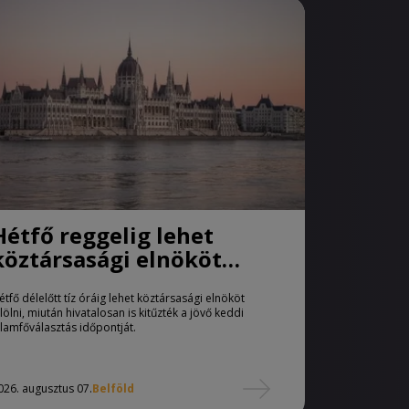
Hétfő reggelig lehet
köztársasági elnököt
jelölni
étfő délelőtt tíz óráig lehet köztársasági elnököt
elölni, miután hivatalosan is kitűzték a jövő keddi
llamfőválasztás időpontját.
026. augusztus 07.
Belföld