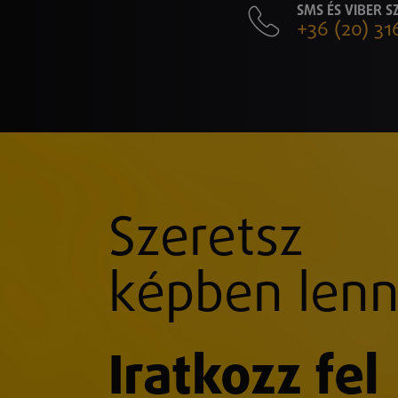
SMS ÉS VIBER 
+36 (20) 31
Szeretsz
képben lenn
Iratkozz fel