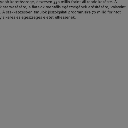
yobb keretösszege, összesen 550 millió forint áll rendelkezésre. A
k szervezésére, a fiatalok mentális egészségének erősítésére, valamint
A szakképzésben tanulók jószolgálati programjaira 70 millió forintot
ogy sikeres és egészséges életet élhessenek.