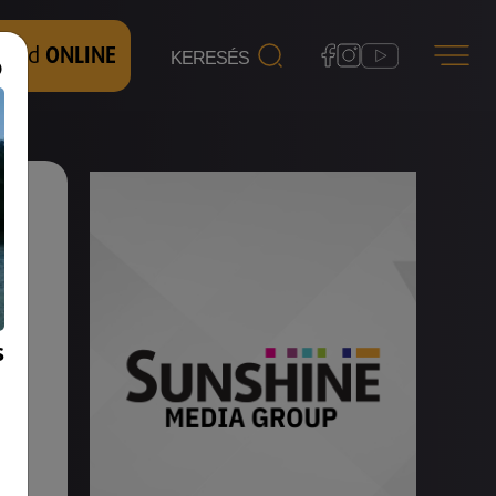
 nézd
ONLINE
s