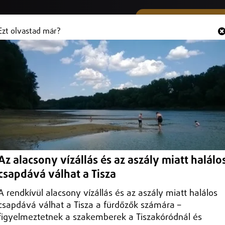
SMS ÉS VIBER SZÁMUNK
Hallgasd és
+36 (20) 316 3000
Ezt olvastad már?
ataloknak
ait.
Az alacsony vízállás és az aszály miatt halálo
csapdává válhat a Tisza
A rendkívül alacsony vízállás és az aszály miatt halálos
csapdává válhat a Tisza a fürdőzők számára –
figyelmeztetnek a szakemberek a Tiszakóródnál és