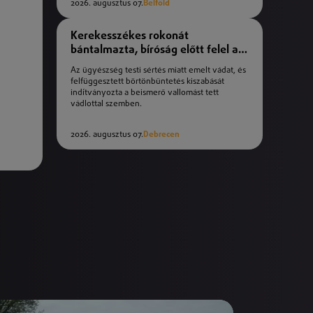
2026. augusztus 07.
Belföld
Kerekesszékes rokonát
bántalmazta, bíróság előtt felel a
férfi
Az ügyészség testi sértés miatt emelt vádat, és
felfüggesztett börtönbüntetés kiszabását
indítványozta a beismerő vallomást tett
vádlottal szemben.
2026. augusztus 07.
Debrecen