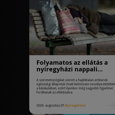
Folyamatos az ellátás a
nyíregyházi nappali
melegedőben
A szeretetszolgálat szerint a hajléktalan emberek
egészségi állapotuk miatt különösen veszélyeztetettek
a kánikulában, ezért ilyenkor még nagyobb figyelmet
fordítanak az ellátásukra.
2026. augusztus 07.
Nyíregyháza