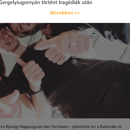
Gergelyiugornyán történt tragédiák után
Bővebben >>
Ifjúsági Alapprogram idei forrásaira – jelentette be a Kulturális és