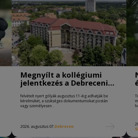
Megnyílt a kollégiumi
jelentkezés a Debreceni
Egyetemen
felvételt nyert gólyák augusztus 11-éig adhatják be
T
kérelmüket, a szükséges dokumentumokat postán
m
vagy személyesen .
h
2
2026. augusztus 07.
Debrecen
S