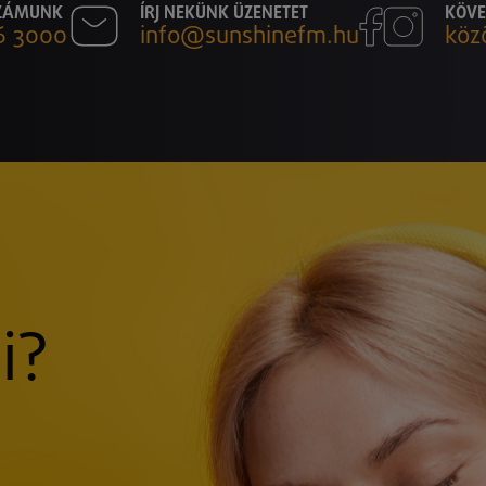
SZÁMUNK
ÍRJ NEKÜNK ÜZENETET
KÖVE
6 3000
info@sunshinefm.hu
köz
i?