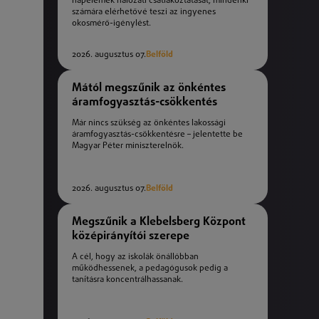
napelemek hálózati csatlakoztatását, mindenki
számára elérhetővé teszi az ingyenes
okosmérő-igénylést.
2026. augusztus 07.
Belföld
Mától megszűnik az önkéntes
áramfogyasztás-csökkentés
Már nincs szükség az önkéntes lakossági
áramfogyasztás-csökkentésre – jelentette be
Magyar Péter miniszterelnök.
2026. augusztus 07.
Belföld
Megszűnik a Klebelsberg Központ
középirányítói szerepe
A cél, hogy az iskolák önállóbban
működhessenek, a pedagógusok pedig a
tanításra koncentrálhassanak.