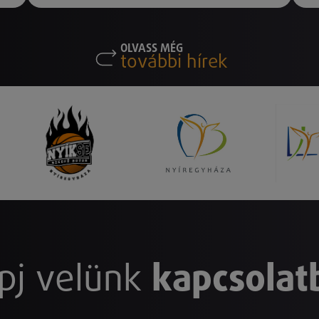
OLVASS MÉG
további hírek
pj velünk
kapcsolat