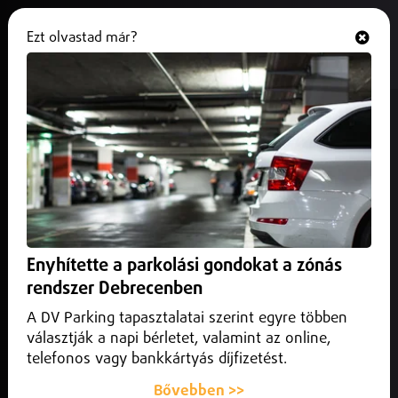
Ezt olvastad már?
Hallgasd és nézd
ONLINE
Pénzmosás miatt emeltek vádat
egy hajdú-bihari nő ellen
2026. július 02.
Debrecen
Az ügyészség felfüggesztett börtönbüntetést és
vagyonelkobzást indítványozott.
Enyhítette a parkolási gondokat a zónás
rendszer Debrecenben
A DV Parking tapasztalatai szerint egyre többen
választják a napi bérletet, valamint az online,
telefonos vagy bankkártyás díjfizetést.
Bővebben >>