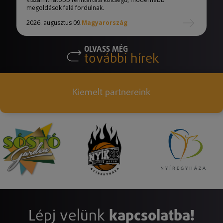
megoldások felé fordulnak.
2026. augusztus 09.
Magyarország
OLVASS MÉG
további hírek
Kiemelt partnereink
Lépj velünk
kapcsolatba!