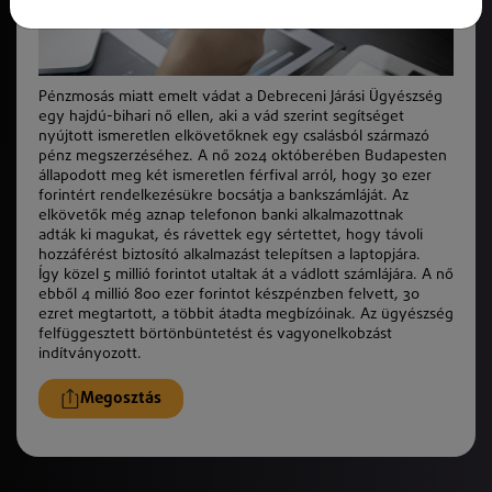
Pénzmosás miatt emelt vádat a Debreceni Járási Ügyészség
egy hajdú-bihari nő ellen, aki a vád szerint segítséget
nyújtott ismeretlen elkövetőknek egy csalásból származó
pénz megszerzéséhez. A nő 2024 októberében Budapesten
állapodott meg
k
ét ismeretlen férfival arról, hogy 30 ezer
forintért rendelkezésükre bocsátja a bankszámláját. Az
elkövető
k
még aznap telefonon banki alkalmazottnak
adtá
k
ki magukat, és rávettek egy sértettet, hogy távoli
hozzáférést biztosító alkalmazást telepítsen a laptopjára.
Így
k
özel 5 millió forintot utaltak át a vádlott számlájára. A nő
ebből 4 millió 800 ezer forintot
k
észpénzben felvett, 30
ezret megtartott, a többit átadta megbízóinak. Az ügyészség
felfüggesztett börtönbüntetést és vagyonelkobzást
indítványozott.
Megosztás