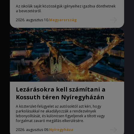
iskolák
Az iskolák saját közösségük igényeihez igazítva dönthetnek
a bevezetésről.
2026. augusztus 10.
Magyarország
Lezárásokra kell számítani a
Kossuth téren Nyíregyházán
A közterület-felügyelet az autósoktól azt kéri, hogy
parkolásukkal ne akadályozzák a rendezvények
lebonyolítását, és különösen figyeljenek a tiltott vagy
forgalmat zavaró megállás elkerülésére.
2026. augusztus 09.
Nyíregyháza