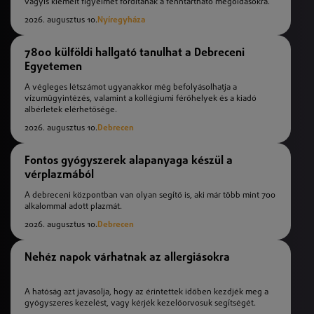
vagyis kiemelt figyelmet fordítanak a fenntartható megoldásokra.
2026. augusztus 10.
Nyíregyháza
7800 külföldi hallgató tanulhat a Debreceni
Egyetemen
A végleges létszámot ugyanakkor még befolyásolhatja a
vízumügyintézés, valamint a kollégiumi férőhelyek és a kiadó
albérletek elérhetősége.
2026. augusztus 10.
Debrecen
Fontos gyógyszerek alapanyaga készül a
vérplazmából
A debreceni központban van olyan segítő is, aki már több mint 700
alkalommal adott plazmát.
2026. augusztus 10.
Debrecen
Nehéz napok várhatnak az allergiásokra
A hatóság azt javasolja, hogy az érintettek időben kezdjék meg a
gyógyszeres kezelést, vagy kérjék kezelőorvosuk segítségét.