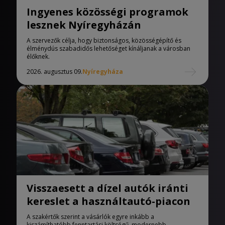
Ingyenes közösségi programok
lesznek Nyíregyházán
A szervezők célja, hogy biztonságos, közösségépítő és
élménydús szabadidős lehetőséget kínáljanak a városban
élőknek.
2026. augusztus 09.
Nyíregyháza
Visszaesett a dízel autók iránti
kereslet a használtautó-piacon
A szakértők szerint a vásárlók egyre inkább a
kiszámíthatóbb fenntartási költségű, modernebb