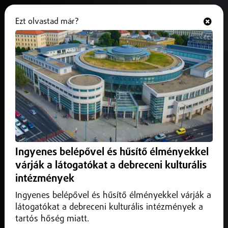
Ezt olvastad már?
Hallgasd és nézd
ONLINE
Óvodás fertőzött is van
Hajdúhadházon
2026. május 19.
Hajdú-Bihar vármegye
Óvodás fertőzöttet is azonosítottak a Hajdúhadházon
kialakult Hepatitis A-járványban.
Ingyenes belépővel és hűsítő élményekkel
várják a látogatókat a debreceni kulturális
intézmények
Ingyenes belépővel és hűsítő élményekkel várják a
látogatókat a debreceni kulturális intézmények a
tartós hőség miatt.