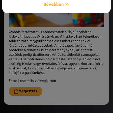
Bővebben >>
Óvodás fertőzöttet is azonosítottak a Hajdúhadházon
kialakult Hepatitis A-járványban. A hajdú-bihari településen
több fertőző májgyulladásos eset miatt rendeltek el
járványügyi intézkedéseket. A hatóságok fertőtlenítő
pontokat alakítottak ki az intézményeknél, az érintett
családok pedig tisztítószereket és fertőtlenítő csomagokat
kaptak. Csáfordi Dénes polgármester szerint jelenleg nincs
szükség iskola- vagy óvodabezárásra, ugyanakkor arra kérte
a lakosokat, hogy fokozottan figyeljenek a higiéniára és
kerüljék a pánikkeltést.
Fotó: illusztráció / freepik.com
Megosztás