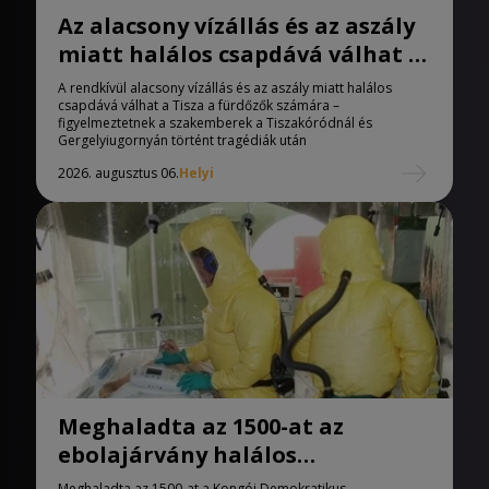
Az alacsony vízállás és az aszály
miatt halálos csapdává válhat a
Tisza
A rendkívül alacsony vízállás és az aszály miatt halálos
csapdává válhat a Tisza a fürdőzők számára –
figyelmeztetnek a szakemberek a Tiszakóródnál és
Gergelyiugornyán történt tragédiák után
2026. augusztus 06.
Helyi
Meghaladta az 1500-at az
ebolajárvány halálos
áldozatainak száma
Meghaladta az 1500-at a Kongói Demokratikus