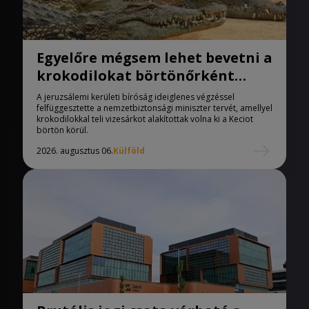
Egyelőre mégsem lehet bevetni a
krokodilokat börtönőrként
Izraelben
A jeruzsálemi kerületi bíróság ideiglenes végzéssel
felfüggesztette a nemzetbiztonsági miniszter tervét, amellyel
krokodilokkal teli vizesárkot alakítottak volna ki a Keciot
börtön körül.
2026. augusztus 06.
Külföld