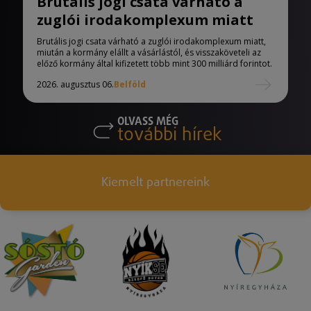
Brutális jogi csata várható a
zuglói irodakomplexum miatt
Brutális jogi csata várható a zuglói irodakomplexum miatt,
miután a kormány elállt a vásárlástól, és visszaköveteli az
előző kormány által kifizetett több mint 300 milliárd forintot.
2026. augusztus 06.
Belföld
OLVASS MÉG
további hírek
Kiemelt partnereink