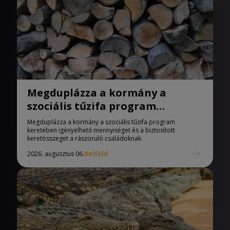
Megduplázza a kormány a
szociális tűzifa program
keretében igényelhető
Megduplázza a kormány a szociális tűzifa program
mennyiséget
keretében igényelhető mennyiséget és a biztosított
keretösszeget a rászoruló családoknak.
2026. augusztus 06.
Belföld