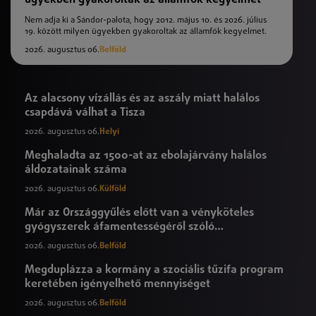
Nem adja ki a Sándor-palota, hogy 2012. május 10. és 2026. július
19. között milyen ügyekben gyakoroltak az államfők kegyelmet.
2026. augusztus 06.
Belföld
Az alacsony vízállás és az aszály miatt halálos
csapdává válhat a Tisza
2026. augusztus 06.
Helyi
Meghaladta az 1500-at az ebolajárvány halálos
áldozatainak száma
2026. augusztus 06.
Külföld
Már az Országgyűlés előtt van a vényköteles
gyógyszerek áfamentességéről szóló
törvényjavaslat
2026. augusztus 06.
Belföld
Megduplázza a kormány a szociális tűzifa program
keretében igényelhető mennyiséget
2026. augusztus 06.
Belföld