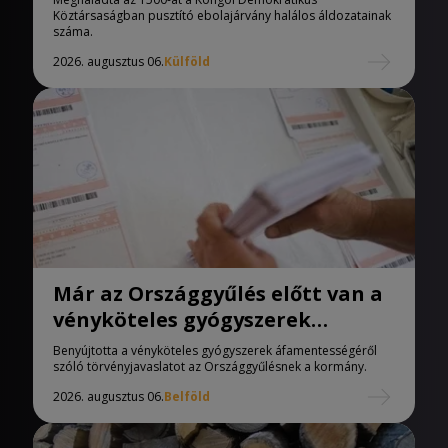
Köztársaságban pusztító ebolajárvány halálos áldozatainak
száma.
2026. augusztus 06.
Külföld
Már az Országgyűlés előtt van a
vényköteles gyógyszerek
áfamentességéről szóló
Benyújtotta a vényköteles gyógyszerek áfamentességéről
törvényjavaslat
szóló törvényjavaslatot az Országgyűlésnek a kormány.
2026. augusztus 06.
Belföld