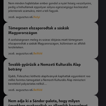
Nem minden hajléktalan ember gondol a nyári hőség veszélyeire,
pedig a hőhullámok éppolyan súlyos egészségügyi kockázatot
jelentenek számukra, mint a téli fagyok.
2026. augusztus 06.
Helyi
Tömegesen elszaporodtak a sáskák
Magyarországon
A szélsőségesen meleg és száraz időjárás miatt tömegesen
elszaporodtak a sáskák Magyarországon, különösen az alföldi
területeken.
2026. augusztus 06.
Belföld
Tovább gyűrűzik a Nemzeti Kulturális Alap
botrány
Újabb, Fideszhez köthető alapítványok kaphattak egyenként 100
millió forintos támogatást a Nemzeti Kulturális Alap miniszteri
keretéből pályáztatás nélkül....
2026. augusztus 06.
Belföld
Nem adja ki a Sándor-palota, hogy milyen
ügyekben gyakoroltak az államfők kegyelmet