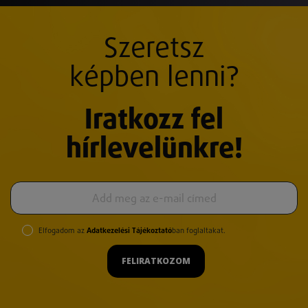
Szeretsz
képben lenni?
Iratkozz fel
hírlevelünkre!
Elfogadom az
Adatkezelési Tájékoztató
ban foglaltakat.
FELIRATKOZOM