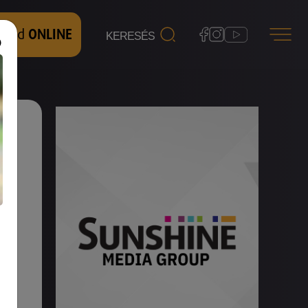
 nézd
ONLINE
k