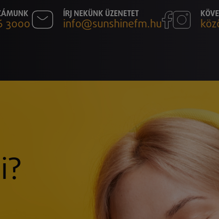
SZÁMUNK
ÍRJ NEKÜNK ÜZENETET
KÖVE
6 3000
info@sunshinefm.hu
köz
i?