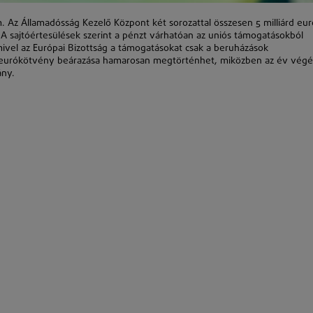
. Az Államadósság Kezelő Központ két sorozattal összesen 5 milliárd eur
. A sajtóértesülések szerint a pénzt várhatóan az uniós támogatásokból
 mivel az Európai Bizottság a támogatásokat csak a beruházások
sú eurókötvény beárazása hamarosan megtörténhet, miközben az év végé
ány.