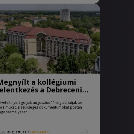
Megnyílt a kollégiumi
jelentkezés a Debreceni
Egyetemen
elvételt nyert gólyák augusztus 11-éig adhatják be
érelmüket, a szükséges dokumentumokat postán
agy személyesen .
026. augusztus 07.
Debrecen