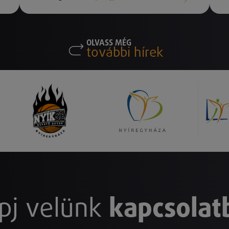
OLVASS MÉG
további hírek
pj velünk
kapcsolat