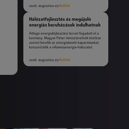
2026. augusztus 07.
Belföld
Hálózatfejlesztés és megújuló
energiás beruházások indulhatnak
Átfogó energiafejlesztési tervet fogadott el a
kormány. Magyar Péter miniszterelnök közlése
szerint bővítik az energiatároló kapacitásokat,
korszerűsítik a villamosenergia-hálózatot.
2026. augusztus 07.
Belföld