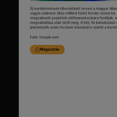
Új eurókötvények kibocsátását tervezi a magyar állam
vagyis csaknem 1800 milliárd forint forrást vonna be
megvalósuló projektek előfinanszírozására fordítják,
megvalósítása után téríti meg. A két, fix kamatozá
jelentősebb uniós források érkezésére számít a korm
Fotó: freepik.com
Megosztás