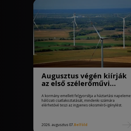
Augusztus végén kiírják
az első szélerőművi
pályázatokat.
A kormány emellett felgyorsítja a háztartási napeleme
hálózati csatlakoztatását, mindenki számára
elérhetővé teszi az ingyenes okosmérő-igénylést.
2026. augusztus 07.
Belföld