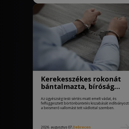
Kerekesszékes rokonát
bántalmazta, bíróság
előtt felel a férfi
Az ügyészség testi sértés miatt emelt vádat, és
felfüggesztett börtönbüntetés kiszabását indítványoz
a beismerő vallomást tett vádlottal szemben.
2026. augusztus 07.
Debrecen