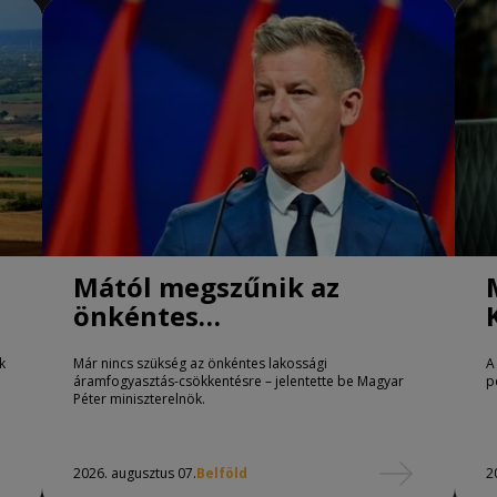
Mától megszűnik az
önkéntes
áramfogyasztás-
k
Már nincs szükség az önkéntes lakossági
A
csökkentés
áramfogyasztás-csökkentésre – jelentette be Magyar
p
Péter miniszterelnök.
2026. augusztus 07.
Belföld
2