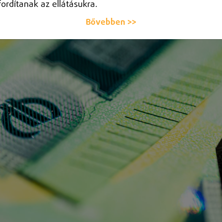
fordítanak az ellátásukra.
Bővebben >>