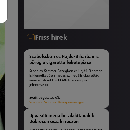
Friss hírek
Szabolcsban és Hajdú-Biharban is
pörög a cigaretta feketepiaca
Szabolcs-Szatmár-Beregben és Hajdú-Biharban
is kiemelkedően magas az illegális cigaretták
aránya – derül ki a KPMG friss európai
jelentéséből.
2026. augusztus 08.
Szabolcs-Szatmár-Bereg vármegye
Új vasúti megállót alakítanak ki
Debrecen északi részén