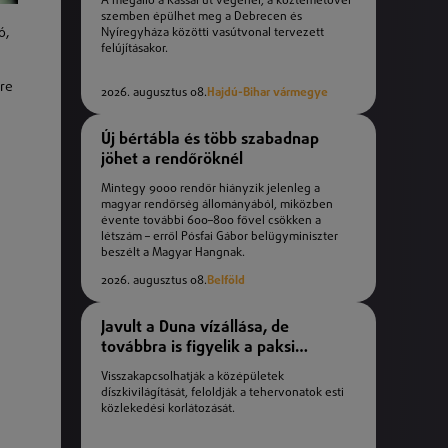
A megálló a Kassai út végénél, a köztemetővel
szemben épülhet meg a Debrecen és
ó,
Nyíregyháza közötti vasútvonal tervezett
felújításakor.
re
2026. augusztus 08.
Hajdú-Bihar vármegye
Új bértábla és több szabadnap
jöhet a rendőröknél
Mintegy 9000 rendőr hiányzik jelenleg a
magyar rendőrség állományából, miközben
évente további 600–800 fővel csökken a
létszám – erről Pósfai Gábor belügyminiszter
beszélt a Magyar Hangnak.
2026. augusztus 08.
Belföld
Javult a Duna vízállása, de
továbbra is figyelik a paksi
helyzetet
Visszakapcsolhatják a középületek
díszkivilágítását, feloldják a tehervonatok esti
közlekedési korlátozását.