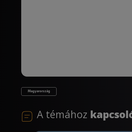
Magyarország
A témához
kapcsol