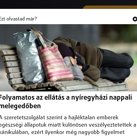
SMS ÉS VIBER SZÁMUNK
Hallgasd és
+36 (20) 316 3000
Ezt olvastad már?
bocsáthat ki kötvényeket
osan megtörténhet, miközben az év végére jelentősebb uniós forráso
Folyamatos az ellátás a nyíregyházi nappali
melegedőben
A szeretetszolgálat szerint a hajléktalan emberek
egészségi állapotuk miatt különösen veszélyeztetettek a
kánikulában, ezért ilyenkor még nagyobb figyelmet