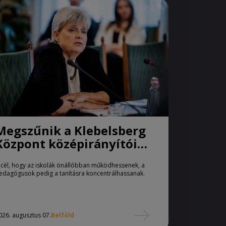
Megszűnik a Klebelsberg
Központ középirányítói
szerepe
 cél, hogy az iskolák önállóbban működhessenek, a
edagógusok pedig a tanításra koncentrálhassanak.
026. augusztus 07.
Belföld