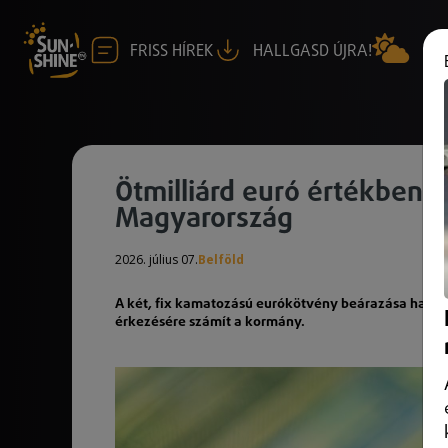
FRISS HÍREK
HALLGASD ÚJRA!
Ötmilliárd euró értékben 
Magyarország
2026. július 07.
Belföld
A két, fix kamatozású eurókötvény beárazása hamar
érkezésére számít a kormány.