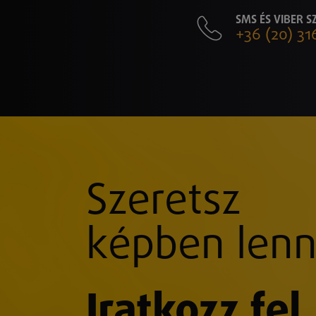
SMS ÉS VIBER 
+36 (20) 31
Szeretsz
képben lenn
Iratkozz fel