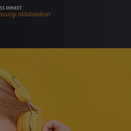
SS MINKET
össégi oldalainkon