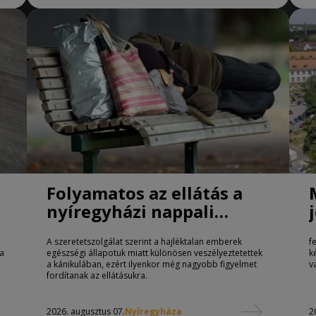
Folyamatos az ellátás a
nyíregyházi nappali
melegedőben
A szeretetszolgálat szerint a hajléktalan emberek
f
ta
egészségi állapotuk miatt különösen veszélyeztetettek
k
a kánikulában, ezért ilyenkor még nagyobb figyelmet
v
fordítanak az ellátásukra.
2026. augusztus 07.
Nyíregyháza
2