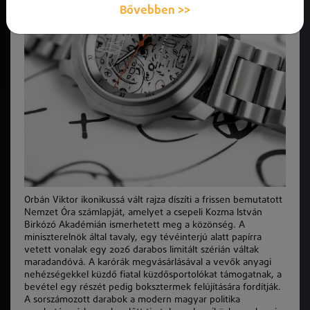
Bővebben >>
Orbán Viktor ikonikussá vált rajza díszíti a frissen bemutatott
Nemzet Óra számlapját, amelyet a csepeli Kozma István
Birkózó Akadémián ismerhetett meg a közönség. A
miniszterelnök által tavaly, egy tévéinterjú alatt papírra
vetett vonalak egy 2026 darabos limitált szérián váltak
maradandóvá. A karórák megvásárlásával a vevők anyagi
nehézségekkel küzdő fiatal küzdősportolókat támogatnak, a
bevétel egy részét pedig boksztermek felújítására fordítják.
A sorszámozott darabok a modern magyar politika