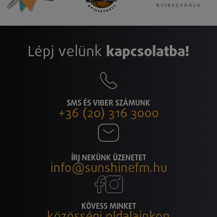
Lépj velünk
kapcsolatba!
SMS ÉS VIBER SZÁMUNK
+36 (20) 316 3000
ÍRJ NEKÜNK ÜZENETET
info@sunshinefm.hu
KÖVESS MINKET
közösségi oldalainkon