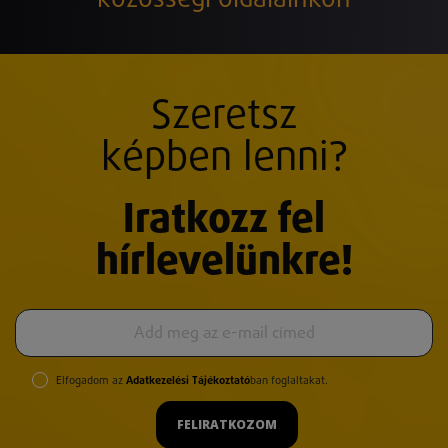
Szeretsz
képben lenni?
Iratkozz fel
hírlevelünkre!
Elfogadom az
Adatkezelési Tájékoztató
ban foglaltakat.
FELIRATKOZOM