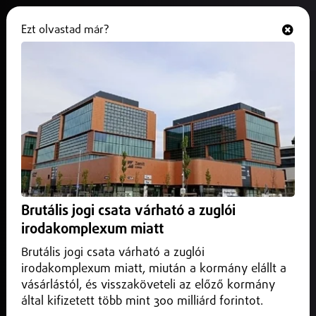
Ezt olvastad már?
Hallgasd és nézd
ONLINE
Orbán Anita hazarendeli a varsói
nagykövetet
2026. május 19.
Belföld
A tárcavezető közlése szerint a magyar-lengyel
kapcsolatok új időszak előtt állnak, ezért új diplomáciai
Brutális jogi csata várható a zuglói
megközelítésre van szükség.
irodakomplexum miatt
Brutális jogi csata várható a zuglói
irodakomplexum miatt, miután a kormány elállt a
vásárlástól, és visszaköveteli az előző kormány
által kifizetett több mint 300 milliárd forintot.