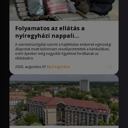
Folyamatos az ellátás a
nyíregyházi nappali
melegedőben
A szeretetszolgálat szerint a hajléktalan emberek egészségi
állapotuk miatt különösen veszélyeztetettek a kánikulában,
ezért ilyenkor még nagyobb figyelmet fordítanak az
ellátásukra.
2026. augusztus 07.
Nyíregyháza