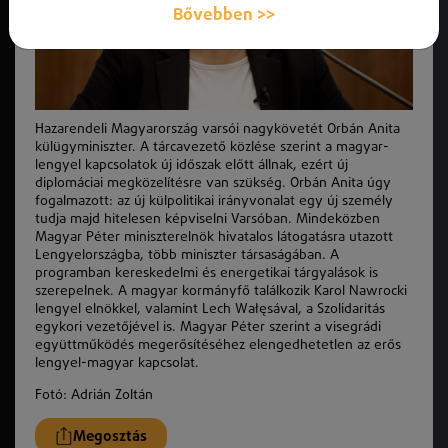
Bővebben >>
Hazarendeli Magyarország varsói nagykövetét Orbán Anita
külügyminiszter. A tárcavezető közlése szerint a magyar-
lengyel kapcsolatok új időszak előtt állnak, ezért új
diplomáciai megközelítésre van szükség. Orbán Anita úgy
fogalmazott: az új külpolitikai irányvonalat egy új személy
tudja majd hitelesen képviselni Varsóban. Mindeközben
Magyar Péter miniszterelnök hivatalos látogatásra utazott
Lengyelországba, több miniszter társaságában. A
programban kereskedelmi és energetikai tárgyalások is
szerepelnek.
A magyar kormányfő találkozik Karol Nawrocki
lengyel elnökkel, valamint Lech Wałęsával, a Szolidaritás
egykori vezetőjével is. Magyar Péter szerint a visegrádi
együttműködés megerősítéséhez elengedhetetlen az erős
lengyel-magyar kapcsolat.
Fotó:
Adrián Zoltán
Megosztás