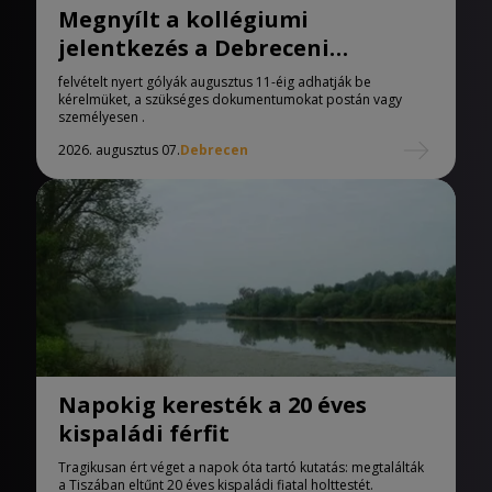
Megnyílt a kollégiumi
jelentkezés a Debreceni
Egyetemen
felvételt nyert gólyák augusztus 11-éig adhatják be
kérelmüket, a szükséges dokumentumokat postán vagy
személyesen .
2026. augusztus 07.
Debrecen
Napokig keresték a 20 éves
kispaládi férfit
Tragikusan ért véget a napok óta tartó kutatás: megtalálták
a Tiszában eltűnt 20 éves kispaládi fiatal holttestét.