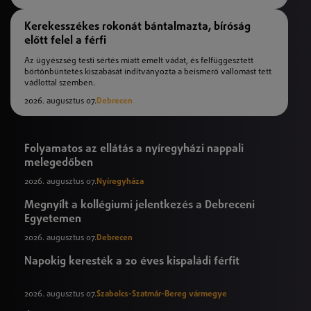
Kerekesszékes rokonát bántalmazta, bíróság
előtt felel a férfi
Az ügyészség testi sértés miatt emelt vádat, és felfüggesztett
börtönbüntetés kiszabását indítványozta a beismerő vallomást tett
vádlottal szemben.
2026. augusztus 07.
Debrecen
Folyamatos az ellátás a nyíregyházi nappali
melegedőben
2026. augusztus 07.
Nyíregyháza
Megnyílt a kollégiumi jelentkezés a Debreceni
Egyetemen
2026. augusztus 07.
Debrecen
Napokig keresték a 20 éves kispaládi férfit
2026. augusztus 07.
Szabolcs-Szatmár-Bereg vármegye