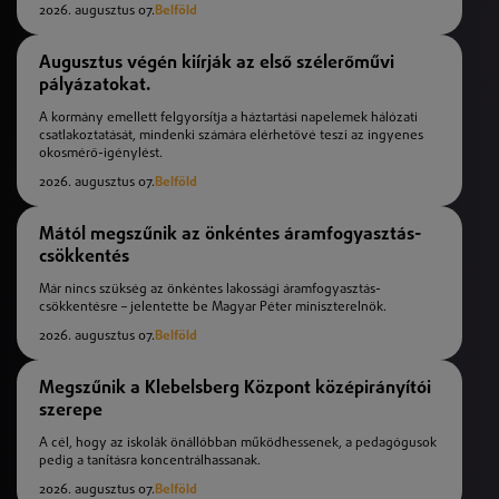
2026. augusztus 07.
Belföld
Augusztus végén kiírják az első szélerőművi
pályázatokat.
A kormány emellett felgyorsítja a háztartási napelemek hálózati
csatlakoztatását, mindenki számára elérhetővé teszi az ingyenes
okosmérő-igénylést.
2026. augusztus 07.
Belföld
Mától megszűnik az önkéntes áramfogyasztás-
csökkentés
Már nincs szükség az önkéntes lakossági áramfogyasztás-
csökkentésre – jelentette be Magyar Péter miniszterelnök.
2026. augusztus 07.
Belföld
Megszűnik a Klebelsberg Központ középirányítói
szerepe
A cél, hogy az iskolák önállóbban működhessenek, a pedagógusok
pedig a tanításra koncentrálhassanak.
2026. augusztus 07.
Belföld