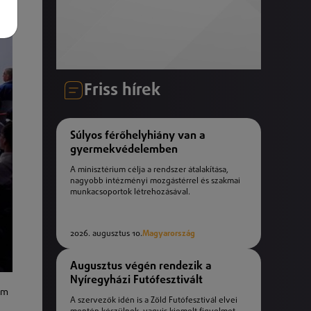
Friss hírek
Súlyos férőhelyhiány van a
gyermekvédelemben
A minisztérium célja a rendszer átalakítása,
nagyobb intézményi mozgástérrel és szakmai
munkacsoportok létrehozásával.
2026. augusztus 10.
Magyarország
Augusztus végén rendezik a
Nyíregyházi Futófesztivált
em
A szervezők idén is a Zöld Futófesztivál elvei