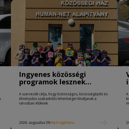
Ingyenes közösségi
programok lesznek
Nyíregyházán
A szervezők célja, hogy biztonságos, közösségépítő és
A
s
élménydús szabadidős lehetőséget kínáljanak a
k
városban élőknek.
m
2026. augusztus 09.
Nyíregyháza
2