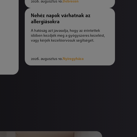
2026. augusztus 10.
Debrecen
Nehéz napok várhatnak az
allergiásokra
A hatóság azt javasolja, hogy az érintettek
időben kezdjék meg a gyógyszeres kezelést,
vagy kérjék kezelőorvosuk segítségét.
2026. augusztus 10.
Nyíregyháza