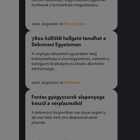
mentén készülnek, vagyis kiemelt figyelmet
fordítanak a fenntartható megoldásokra.
2026. augusztus 10.
Nyíregyháza
7800 külföldi hallgató tanulhat a
Debreceni Egyetemen
A végleges létszámot ugyanakkor még
befolyásolhatja a vízumügyintézés, valamint a
kollégiumi férőhelyek és a kiadó albérletek
elérhetősége.
2026. augusztus 10.
Debrecen
Fontos gyógyszerek alapanyaga
készül a vérplazmából
A debreceni központban van olyan segítő is,
aki már több mint 700 alkalommal adott
plazmát.