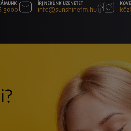
SZÁMUNK
ÍRJ NEKÜNK ÜZENETET
KÖVE
6 3000
info@sunshinefm.hu
köz
i?