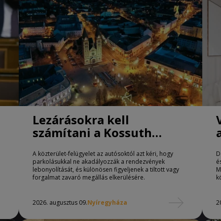
Lezárásokra kell
számítani a Kossuth
téren Nyíregyházán
A közterület-felügyelet az autósoktól azt kéri, hogy
D
parkolásukkal ne akadályozzák a rendezvények
é
lebonyolítását, és különösen figyeljenek a tiltott vagy
M
forgalmat zavaró megállás elkerülésére.
k
2026. augusztus 09.
Nyíregyháza
2