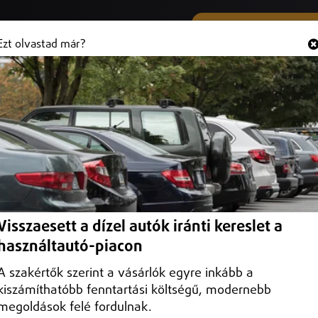
SMS ÉS VIBER SZÁMUNK
Hallgasd és
+36 (20) 316 3000
Ezt olvastad már?
 Debrecenbe
a Debrecen Drive szakmai fórumán hangzott el, ahol a Debreceni
i lehetőségeiről egyeztettek.
Visszaesett a dízel autók iránti kereslet a
használtautó-piacon
A szakértők szerint a vásárlók egyre inkább a
kiszámíthatóbb fenntartási költségű, modernebb
megoldások felé fordulnak.