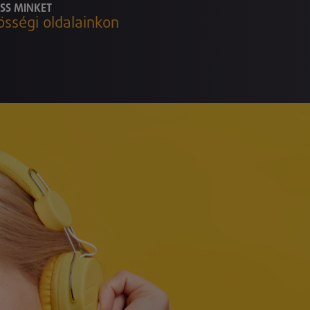
SS MINKET
össégi oldalainkon