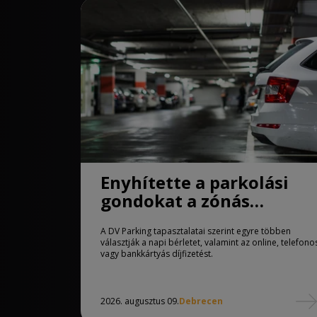
Enyhítette a parkolási
gondokat a zónás
rendszer Debrecenben
A DV Parking tapasztalatai szerint egyre többen
választják a napi bérletet, valamint az online, telefono
vagy bankkártyás díjfizetést.
2026. augusztus 09.
Debrecen