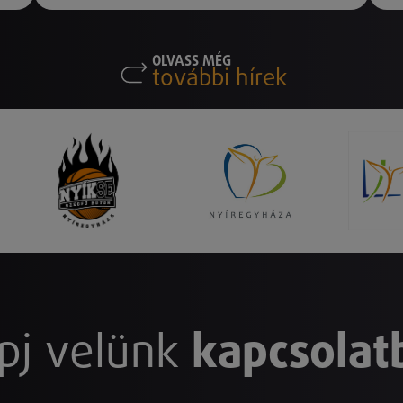
OLVASS MÉG
további hírek
pj velünk
kapcsolat