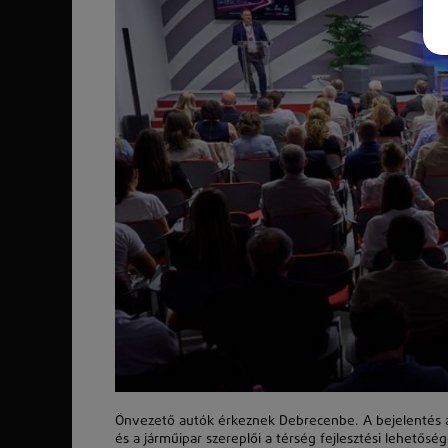
Önvezető autók érkeznek Debrecenbe. A bejelentés 
és a járműipar szereplői a térség fejlesztési lehetős