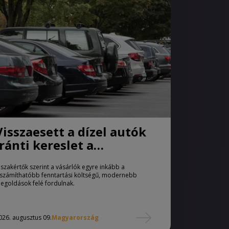
Visszaesett a dízel autók
iránti kereslet a
használtautó-piacon
 szakértők szerint a vásárlók egyre inkább a
iszámíthatóbb fenntartási költségű, modernebb
egoldások felé fordulnak.
026. augusztus 09.
Magyarország