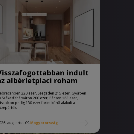
Visszafogottabban indult
az albérletpiaci roham
ebrecenben 220 ezer, Szegeden 215 ezer, Győrben
s Székesfehérváron 200 ezer, Pécsen 183 ezer,
iskolcon pedig 130 ezer forint körül alakult a
özépérték.
026. augusztus 09.
Magyarország