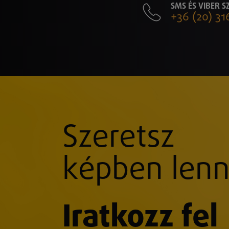
SMS ÉS VIBER 
+36 (20) 31
Szeretsz
képben lenn
Iratkozz fel