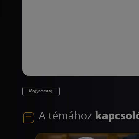
Magyarország
A témához
kapcsol