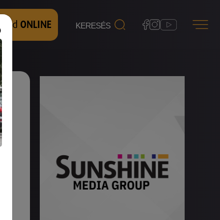
 nézd
ONLINE