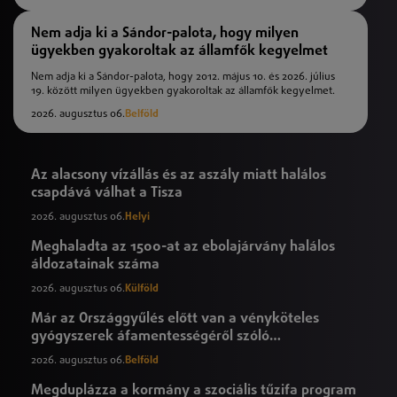
Nem adja ki a Sándor-palota, hogy milyen
ügyekben gyakoroltak az államfők kegyelmet
Nem adja ki a Sándor-palota, hogy 2012. május 10. és 2026. július
19. között milyen ügyekben gyakoroltak az államfők kegyelmet.
2026. augusztus 06.
Belföld
Az alacsony vízállás és az aszály miatt halálos
csapdává válhat a Tisza
2026. augusztus 06.
Helyi
Meghaladta az 1500-at az ebolajárvány halálos
áldozatainak száma
2026. augusztus 06.
Külföld
Már az Országgyűlés előtt van a vényköteles
gyógyszerek áfamentességéről szóló
törvényjavaslat
2026. augusztus 06.
Belföld
Megduplázza a kormány a szociális tűzifa program