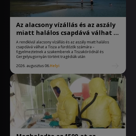
Az alacsony vízállás és az aszály
miatt halálos csapdává válhat a
Tisza
A rendkívül alacsony vízállás és az aszály miatt halálos
csapdává válhat a Tisza a fürdőzők számára –
figyelmeztetnek a szakemberek a Tiszakóródnál és
Gergelyiugornyán történt tragédiák után
2026. augusztus 06.
Helyi