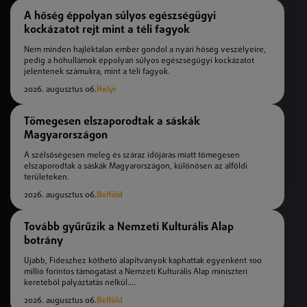
A hőség éppolyan súlyos egészségügyi
kockázatot rejt mint a téli fagyok
Nem minden hajléktalan ember gondol a nyári hőség veszélyeire,
pedig a hőhullámok éppolyan súlyos egészségügyi kockázatot
jelentenek számukra, mint a téli fagyok.
2026. augusztus 06.
Helyi
Tömegesen elszaporodtak a sáskák
Magyarországon
A szélsőségesen meleg és száraz időjárás miatt tömegesen
elszaporodtak a sáskák Magyarországon, különösen az alföldi
területeken.
2026. augusztus 06.
Belföld
Tovább gyűrűzik a Nemzeti Kulturális Alap
botrány
Újabb, Fideszhez köthető alapítványok kaphattak egyenként 100
millió forintos támogatást a Nemzeti Kulturális Alap miniszteri
keretéből pályáztatás nélkül....
2026. augusztus 06.
Belföld