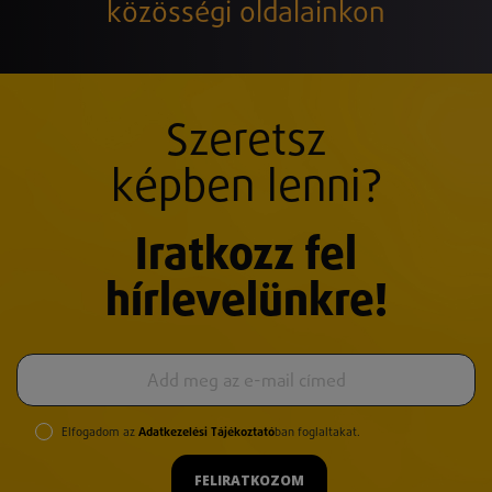
közösségi oldalainkon
Szeretsz
képben lenni?
Iratkozz fel
hírlevelünkre!
Elfogadom az
Adatkezelési Tájékoztató
ban foglaltakat.
FELIRATKOZOM