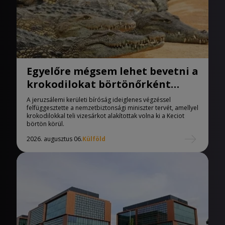
Egyelőre mégsem lehet bevetni a
krokodilokat börtönőrként
Izraelben
A jeruzsálemi kerületi bíróság ideiglenes végzéssel
felfüggesztette a nemzetbiztonsági miniszter tervét, amellyel
krokodilokkal teli vizesárkot alakítottak volna ki a Keciot
börtön körül.
2026. augusztus 06.
Külföld