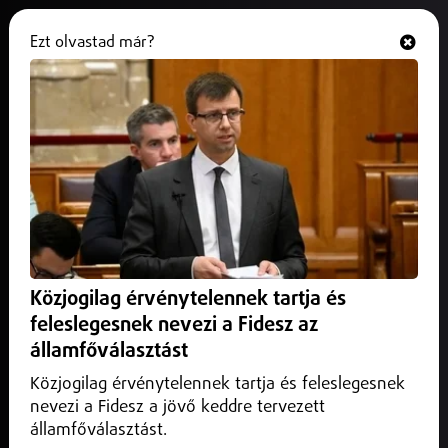
Ezt olvastad már?
Hallgasd és nézd
ONLINE
Nyíregyházi teszt bizonyítja, hogy
milyen fontos a téli gumi
2026. január 22.
Helyi
A nyári gumiabroncs a friss hóban még a 40 kilométer per
órás sebességet sem tudta elérni a MARSO legfrissebb
Közjogilag érvénytelennek tartja és
nyíregyházi összehasonlító tesztjén.
feleslegesnek nevezi a Fidesz az
államfőválasztást
Közjogilag érvénytelennek tartja és feleslegesnek
nevezi a Fidesz a jövő keddre tervezett
államfőválasztást.