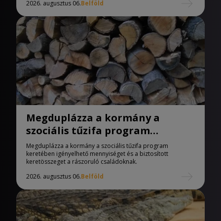
2026. augusztus 06.
Belföld
Megduplázza a kormány a
szociális tűzifa program
keretében igényelhető
Megduplázza a kormány a szociális tűzifa program
mennyiséget
keretében igényelhető mennyiséget és a biztosított
keretösszeget a rászoruló családoknak.
2026. augusztus 06.
Belföld