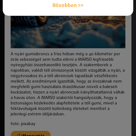
Bővebben >>
A nyári gumiabroncs a friss hóban még a 40 kilométer per
órás sebességet sem tudta elérni a MARSO legfrissebb
nyíregyházi összehasonlító tesztjén. A szakemberek a
napokban, valódi téli útviszonyok között vizsgálták a nyári, a
négyévszakos és a téli abroncsok tapadását vészfékezés
mellett. Az eredmények igazolták, hogy az évszaknak nem
megfelelő gumi használata drasztikusan növeli a baleseti
kockázatot, hiszen a nyári abroncsok irányíthatatlanná váltak
a havas úton. A MARSO szakértői hangsúlyozzák, hogy a
biztonságos közlekedés alapfeltétele a téli gumi, mivel a
féktávolságok közötti különbség életeket menthet a
jelenlegi extrém időjárásban.
fotó: pixabay