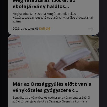
Meghaladta az 1500-at az
ebolajárvány halálos
áldozatainak száma
Meghaladta az 1500-at a Kongói Demokratikus
Köztársaságban pusztító ebolajárvány halálos áldozatainak
száma.
2026. augusztus 06.
Külföld
Már az Országgyűlés előtt van a
vényköteles gyógyszerek
áfamentességéről szóló
Benyújtotta a vényköteles gyógyszerek áfamentességéről
törvényjavaslat
szóló törvényjavaslatot az Országgyűlésnek a kormány.