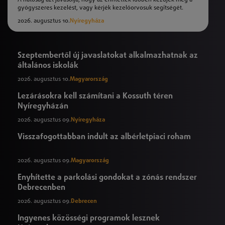
gyógyszeres kezelést, vagy kérjék kezelőorvosuk segítségét.
2026. augusztus 10.
Nyíregyháza
Szeptembertől új javaslatokat alkalmazhatnak az
általános iskolák
2026. augusztus 10.
Magyarország
Lezárásokra kell számítani a Kossuth téren
Nyíregyházán
2026. augusztus 09.
Nyíregyháza
Visszafogottabban indult az albérletpiaci roham
2026. augusztus 09.
Magyarország
Enyhítette a parkolási gondokat a zónás rendszer
Debrecenben
2026. augusztus 09.
Debrecen
Ingyenes közösségi programok lesznek