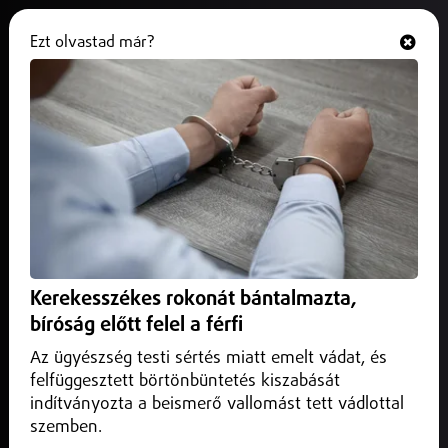
Ezt olvastad már?
Hallgasd és nézd
ONLINE
Nyilvános lesz az ipari park
monitoring rendszere
2026. június 28.
Nyíregyháza
Hároméves tervezés után készült el a Déli Ipari Park
szennyvízelvezetési, szennyvíztisztítási és monitoring
Kerekesszékes rokonát bántalmazta,
rendszere.
bíróság előtt felel a férfi
Az ügyészség testi sértés miatt emelt vádat, és
felfüggesztett börtönbüntetés kiszabását
indítványozta a beismerő vallomást tett vádlottal
szemben.