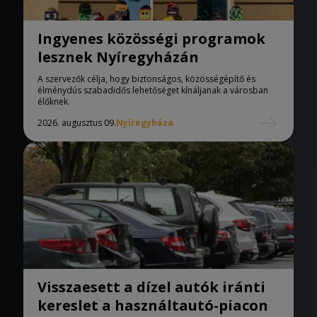
Ingyenes közösségi programok
lesznek Nyíregyházán
A szervezők célja, hogy biztonságos, közösségépítő és
élménydús szabadidős lehetőséget kínáljanak a városban
élőknek.
2026. augusztus 09.
Nyíregyháza
Visszaesett a dízel autók iránti
kereslet a használtautó-piacon