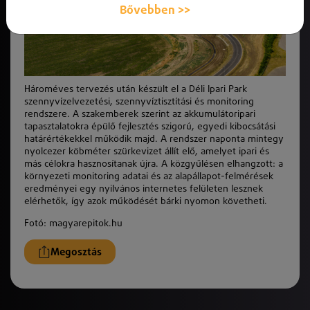
Bővebben >>
Hároméves tervezés után készült el a Déli Ipari Park
szennyvízelvezetési, szennyvíztisztítási és monitoring
rendszere. A szakemberek szerint az akkumulátoripari
tapasztalatokra épülő fejlesztés szigorú, egyedi kibocsátási
határértékekkel működik majd. A rendszer naponta mintegy
nyolcezer köbméter szürkevizet állít elő, amelyet ipari és
más célokra hasznosítanak újra. A közgyűlésen elhangzott: a
környezeti monitoring adatai és az alapállapot-felmérések
eredményei egy nyilvános internetes felületen lesznek
elérhetők, így azok működését bárki nyomon követheti.
Fotó: magyarepitok.hu
Megosztás