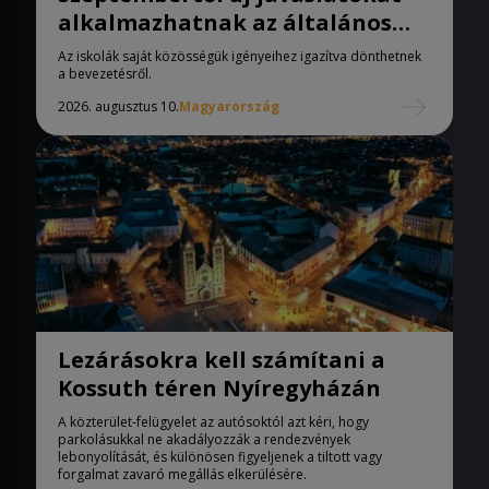
alkalmazhatnak az általános
iskolák
Az iskolák saját közösségük igényeihez igazítva dönthetnek
a bevezetésről.
2026. augusztus 10.
Magyarország
Lezárásokra kell számítani a
Kossuth téren Nyíregyházán
A közterület-felügyelet az autósoktól azt kéri, hogy
parkolásukkal ne akadályozzák a rendezvények
lebonyolítását, és különösen figyeljenek a tiltott vagy
forgalmat zavaró megállás elkerülésére.