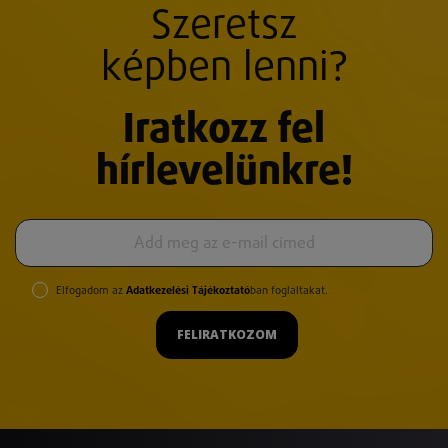
Szeretsz
képben lenni?
Iratkozz fel
hírlevelünkre!
Elfogadom az
Adatkezelési Tájékoztató
ban foglaltakat.
FELIRATKOZOM