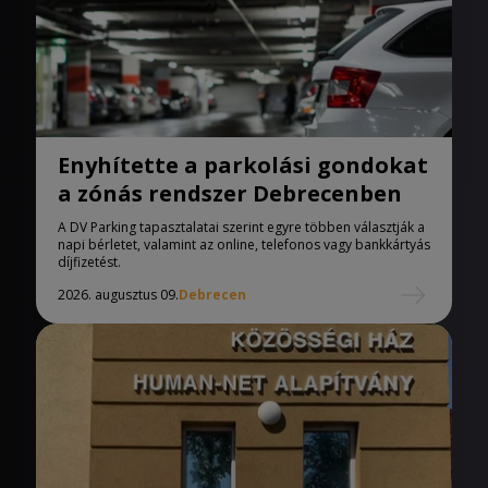
Enyhítette a parkolási gondokat
a zónás rendszer Debrecenben
A DV Parking tapasztalatai szerint egyre többen választják a
napi bérletet, valamint az online, telefonos vagy bankkártyás
díjfizetést.
2026. augusztus 09.
Debrecen