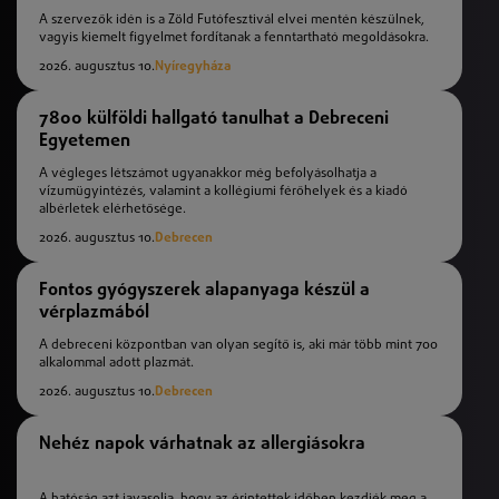
A szervezők idén is a Zöld Futófesztivál elvei mentén készülnek,
vagyis kiemelt figyelmet fordítanak a fenntartható megoldásokra.
2026. augusztus 10.
Nyíregyháza
7800 külföldi hallgató tanulhat a Debreceni
Egyetemen
A végleges létszámot ugyanakkor még befolyásolhatja a
vízumügyintézés, valamint a kollégiumi férőhelyek és a kiadó
albérletek elérhetősége.
2026. augusztus 10.
Debrecen
Fontos gyógyszerek alapanyaga készül a
vérplazmából
A debreceni központban van olyan segítő is, aki már több mint 700
alkalommal adott plazmát.
2026. augusztus 10.
Debrecen
Nehéz napok várhatnak az allergiásokra
A hatóság azt javasolja, hogy az érintettek időben kezdjék meg a