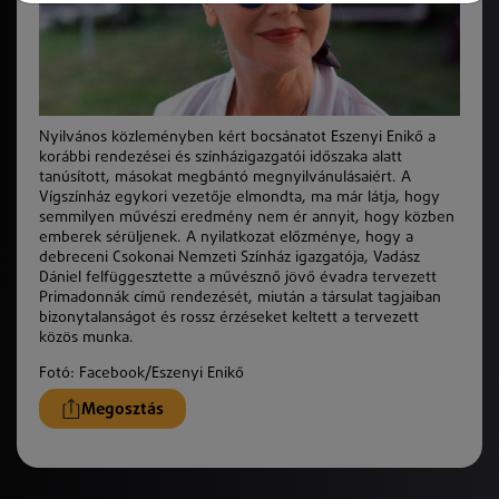
Nyilvános közleményben kért bocsánatot Eszenyi Enikő a
korábbi rendezései és színházigazgatói időszaka alatt
tanúsított, másokat megbántó megnyilvánulásaiért. A
Vígszínház egykori vezetője elmondta, ma már látja, hogy
semmilyen művészi eredmény nem ér annyit, hogy közben
emberek sérüljenek. A nyilatkozat előzménye, hogy a
debreceni Csokonai Nemzeti Színház igazgatója, Vadász
Dániel felfüggesztette a művésznő jövő évadra tervezett
Primadonnák című rendezését, miután a társulat tagjaiban
bizonytalanságot és rossz érzéseket keltett a tervezett
közös munka.
Fotó: Facebook/Eszenyi Enikő
Megosztás