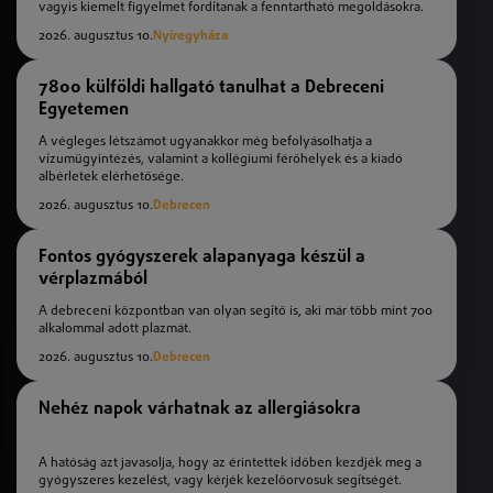
vagyis kiemelt figyelmet fordítanak a fenntartható megoldásokra.
2026. augusztus 10.
Nyíregyháza
7800 külföldi hallgató tanulhat a Debreceni
Egyetemen
A végleges létszámot ugyanakkor még befolyásolhatja a
vízumügyintézés, valamint a kollégiumi férőhelyek és a kiadó
albérletek elérhetősége.
2026. augusztus 10.
Debrecen
Fontos gyógyszerek alapanyaga készül a
vérplazmából
A debreceni központban van olyan segítő is, aki már több mint 700
alkalommal adott plazmát.
2026. augusztus 10.
Debrecen
Nehéz napok várhatnak az allergiásokra
A hatóság azt javasolja, hogy az érintettek időben kezdjék meg a
gyógyszeres kezelést, vagy kérjék kezelőorvosuk segítségét.