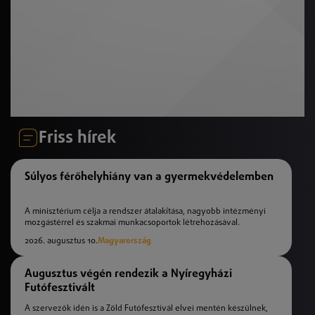
Friss hírek
Súlyos férőhelyhiány van a gyermekvédelemben
A minisztérium célja a rendszer átalakítása, nagyobb intézményi
mozgástérrel és szakmai munkacsoportok létrehozásával.
2026. augusztus 10.
Magyarország
Augusztus végén rendezik a Nyíregyházi
Futófesztivált
A szervezők idén is a Zöld Futófesztivál elvei mentén készülnek,