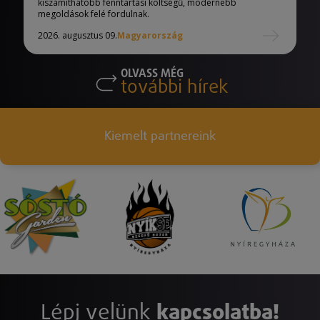
kiszámíthatóbb fenntartási költségű, modernebb
megoldások felé fordulnak.
2026. augusztus 09.
Magyarország
OLVASS MÉG
további hírek
Kiemelt partnereink
Lépj velünk
kapcsolatba!