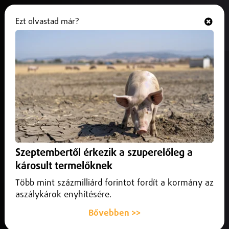
Ezt olvastad már?
Hallgasd és nézd
ONLINE
Nyilvános közleményben kért
bocsánatot Eszenyi Enikő
2026. május 30.
Debrecen Helyi
Nyilvános közleményben kért bocsánatot Eszenyi Enikő a
korábbi rendezései és színházigazgatói időszaka alatt
Szeptembertől érkezik a szuperelőleg a
tanúsított, másokat megbántó megnyilvánulásaiért.
károsult termelőknek
Több mint százmilliárd forintot fordít a kormány az
aszálykárok enyhítésére.
Bővebben >>