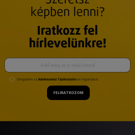
Szeretsz
képben lenni?
Iratkozz fel
hírlevelünkre!
Elfogadom az
Adatkezelési Tájékoztató
ban foglaltakat.
FELIRATKOZOM