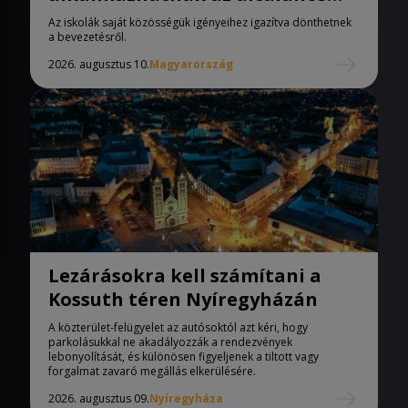
iskolák
Az iskolák saját közösségük igényeihez igazítva dönthetnek
a bevezetésről.
2026. augusztus 10.
Magyarország
Lezárásokra kell számítani a
Kossuth téren Nyíregyházán
A közterület-felügyelet az autósoktól azt kéri, hogy
parkolásukkal ne akadályozzák a rendezvények
lebonyolítását, és különösen figyeljenek a tiltott vagy
forgalmat zavaró megállás elkerülésére.
2026. augusztus 09.
Nyíregyháza