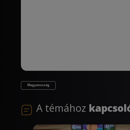
Magyarország
A témához
kapcsol