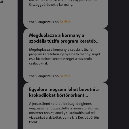
áfamentességéről szóló törvényjavaslatot az
ai
Országgyűlésnek a kormány.
2026. augusztus 06.
Belföld
Megduplázza a kormány a
szociális tűzifa program keretében
igényelhető mennyiséget
Megduplázza a kormány a szociális tűzifa
program keretében igényelhető mennyiséget
és a biztosított keretösszeget a rászoruló
családoknak.
2026. augusztus 06.
Belföld
Egyelőre mégsem lehet bevetni a
krokodilokat börtönőrként
Izraelben
A jeruzsálemi kerületi bíróság ideiglenes
végzéssel felfüggesztette a nemzetbiztonsági
miniszter tervét, amellyel krokodilokkal teli
vizesárkot alakítottak volna ki a Keciot börtön
körül.