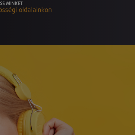
SS MINKET
össégi oldalainkon