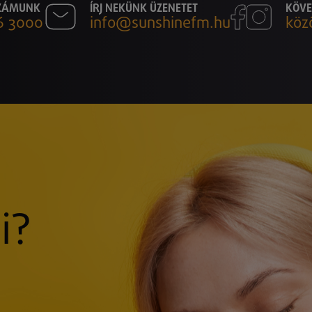
SZÁMUNK
ÍRJ NEKÜNK ÜZENETET
KÖVE
6 3000
info@sunshinefm.hu
köz
i?