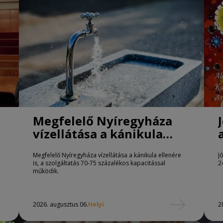
Megfelelő Nyíregyháza
vízellátása a kánikula
ellenére is
Megfelelő Nyíregyháza vízellátása a kánikula ellenére
J
is, a szolgáltatás 70-75 százalékos kapacitással
2
működik.
2026. augusztus 06.
Helyi
2