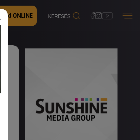
 nézd
ONLINE