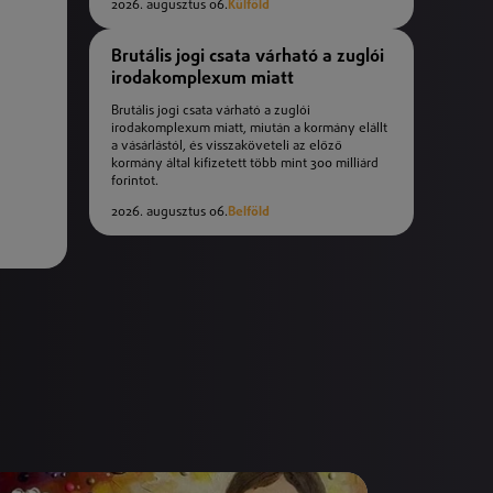
2026. augusztus 06.
Külföld
Brutális jogi csata várható a zuglói
irodakomplexum miatt
Brutális jogi csata várható a zuglói
irodakomplexum miatt, miután a kormány elállt
a vásárlástól, és visszaköveteli az előző
kormány által kifizetett több mint 300 milliárd
forintot.
2026. augusztus 06.
Belföld