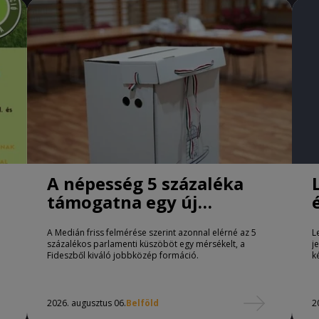
A népesség 5 százaléka
támogatna egy új
jobbközép pártot
A Medián friss felmérése szerint azonnal elérné az 5
L
százalékos parlamenti küszöböt egy mérsékelt, a
j
Fideszből kiváló jobbközép formáció.
k
2026. augusztus 06.
Belföld
2