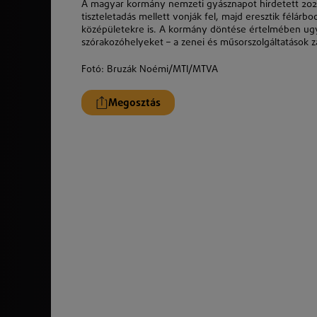
A magyar kormány nemzeti gyásznapot hirdetett 2025
tiszteletadás mellett vonják fel, majd eresztik félárb
középületekre is. A kormány döntése értelmében ugy
szórakozóhelyeket – a zenei és műsorszolgáltatások 
Fotó
:
Bruzák Noémi/MTI/MTVA
Megosztás