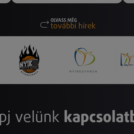
OLVASS MÉG
további hírek
pj velünk
kapcsolat