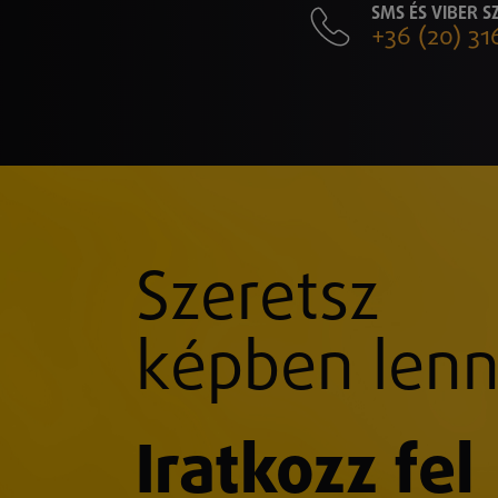
SMS ÉS VIBER 
+36 (20) 31
Szeretsz
képben lenn
Iratkozz fel