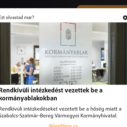
SMS ÉS VIBER SZÁMUNK
Hallgasd és
+36 (20) 316 3000
Ezt olvastad már?
 a kulturális programokat nem
 és szórakozóhelyeket.
Rendkívüli intézkedést vezettek be a
kormányablakokban
Rendkívüli intézkedéseket vezetett be a hőség miatt a
Szabolcs-Szatmár-Bereg Vármegyei Kormányhivatal.
Bővebben >>