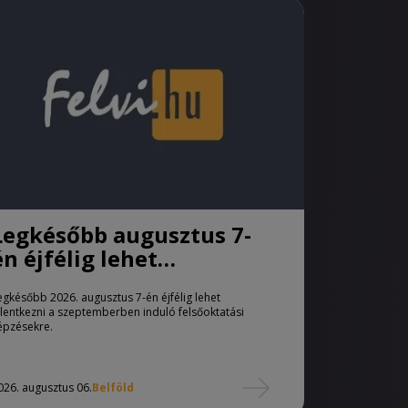
Legkésőbb augusztus 7-
én éjfélig lehet
jelentkezni a pótfelvételi
egkésőbb 2026. augusztus 7-én éjfélig lehet
eljárásban
elentkezni a szeptemberben induló felsőoktatási
épzésekre.
026. augusztus 06.
Belföld