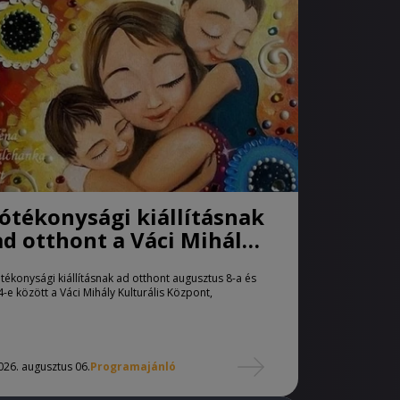
Jótékonysági kiállításnak
ad otthont a Váci Mihály
Kulturális Központ
ótékonysági kiállításnak ad otthont augusztus 8-a és
4-e között a Váci Mihály Kulturális Központ,
026. augusztus 06.
Programajánló