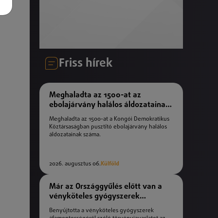
Friss hírek
Meghaladta az 1500-at az
ebolajárvány halálos áldozatainak
száma
Meghaladta az 1500-at a Kongói Demokratikus
Köztársaságban pusztító ebolajárvány halálos
áldozatainak száma.
2026. augusztus 06.
Külföld
Már az Országgyűlés előtt van a
vényköteles gyógyszerek
áfamentességéről szóló
Benyújtotta a vényköteles gyógyszerek
törvényjavaslat