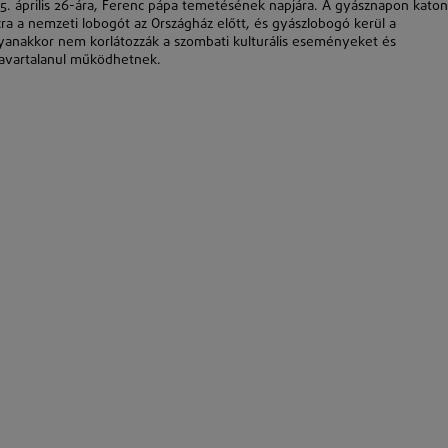
. április 26-ára, Ferenc pápa temetésének napjára. A gyásznapon katon
ocra a nemzeti lobogót az Országház előtt, és gyászlobogó kerül a
anakkor nem korlátozzák a szombati kulturális eseményeket és
zavartalanul működhetnek.