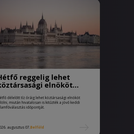
Hétfő reggelig lehet
köztársasági elnököt
jelölni
étfő délelőtt tíz óráig lehet köztársasági elnököt
elölni, miután hivatalosan is kitűzték a jövő keddi
llamfőválasztás időpontját.
026. augusztus 07.
Belföld