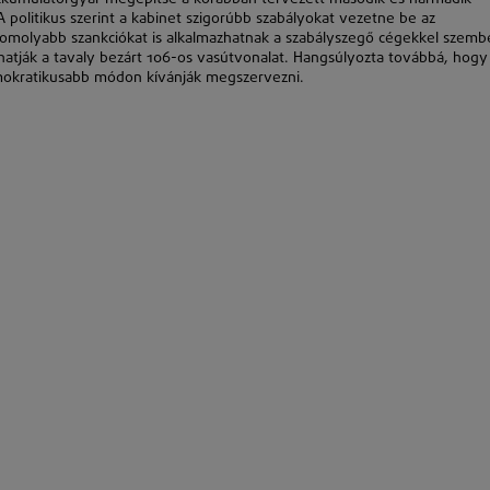
A politikus szerint a kabinet szigorúbb szabályokat vezetne be az
komolyabb szankciókat is alkalmazhatnak a szabályszegő cégekkel szemb
ithatják a tavaly bezárt 106-os vasútvonalat. Hangsúlyozta továbbá, hogy
mokratikusabb módon kívánják megszervezni.