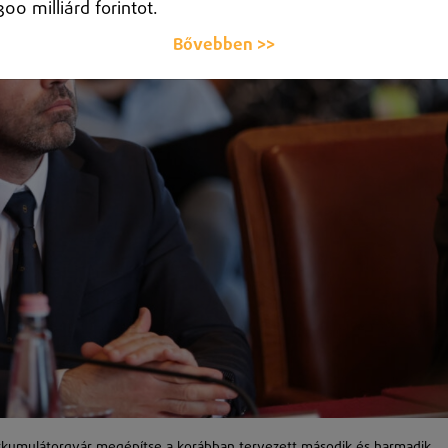
300 milliárd forintot.
Bővebben >>
kumulátorgyár megépítse a korábban tervezett második és harmadik