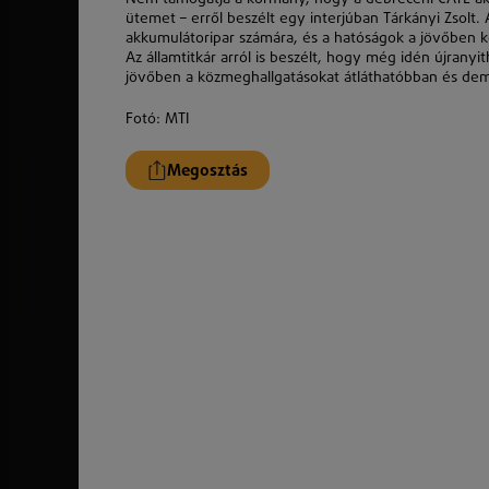
ütemet – erről beszélt egy interjúban Tárkányi Zsolt. 
akkumulátoripar számára, és a hatóságok a jövőben 
Az államtitkár arról is beszélt, hogy még idén újrany
jövőben a közmeghallgatásokat átláthatóbban és de
Fotó: MTI
Megosztás