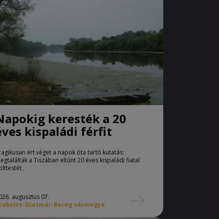
Napokig keresték a 20
éves kispaládi férfit
ragikusan ért véget a napok óta tartó kutatás:
egtalálták a Tiszában eltűnt 20 éves kispaládi fiatal
olttestét.
026. augusztus 07.
zabolcs-Szatmár-Bereg vármegye