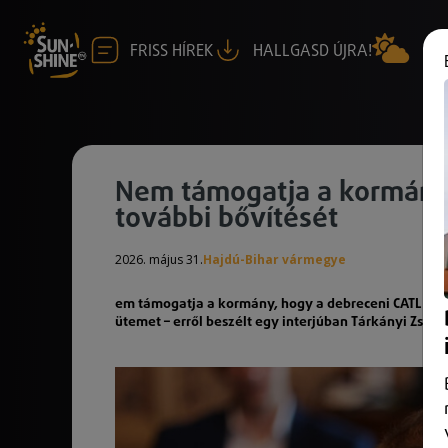
FRISS HÍREK
HALLGASD ÚJRA!
Nem támogatja a kormány
további bővítését
2026. május 31.
Hajdú-Bihar vármegye
em támogatja a kormány, hogy a debreceni CATL ak
ütemet – erről beszélt egy interjúban Tárkányi Zsolt.