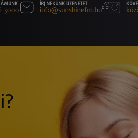
SZÁMUNK
ÍRJ NEKÜNK ÜZENETET
KÖVE
6 3000
info@sunshinefm.hu
köz
i?