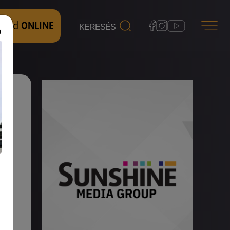
 nézd
ONLINE