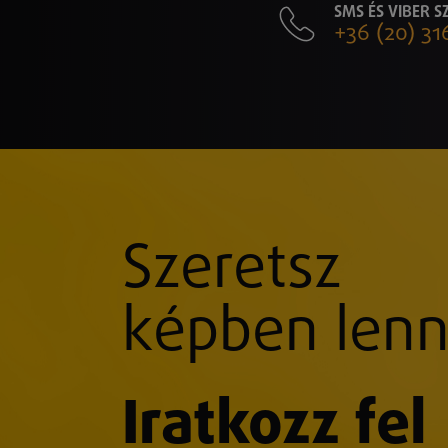
SMS ÉS VIBER 
+36 (20) 31
Szeretsz
képben lenn
Iratkozz fel