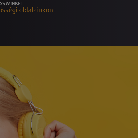
SS MINKET
össégi oldalainkon