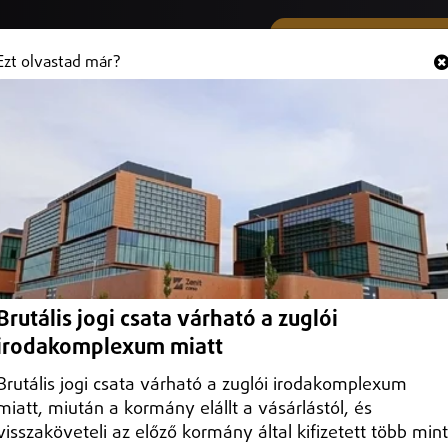
SMS ÉS VIBER SZÁMUNK
Hallgasd és
+36 (20) 316 3000
Ezt olvastad már?
 a CATL debreceni akkugyárának
kumulátorgyár megépítse a korábban tervezett második és harmadik
Brutális jogi csata várható a zuglói
irodakomplexum miatt
Brutális jogi csata várható a zuglói irodakomplexum
miatt, miután a kormány elállt a vásárlástól, és
visszaköveteli az előző kormány által kifizetett több mint