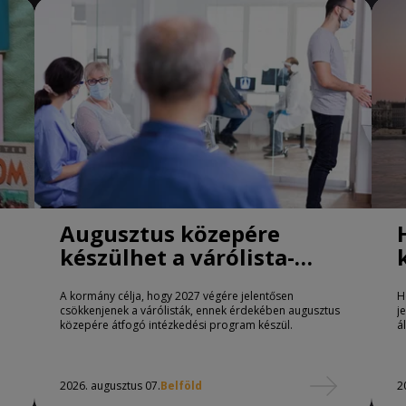
Augusztus közepére
készülhet a várólista-
csökkentő program
A kormány célja, hogy 2027 végére jelentősen
H
csökkenjenek a várólisták, ennek érdekében augusztus
j
közepére átfogó intézkedési program készül.
á
2026. augusztus 07.
Belföld
2