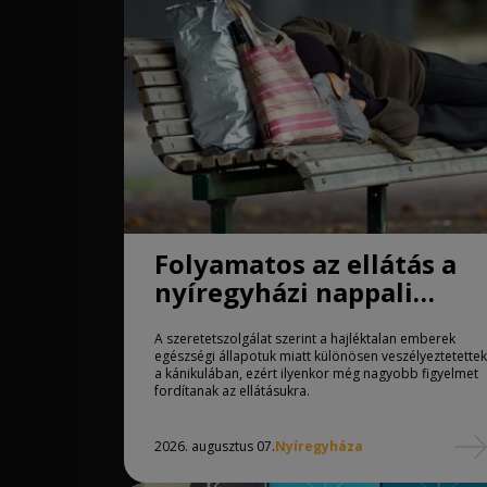
Folyamatos az ellátás a
nyíregyházi nappali
melegedőben
A szeretetszolgálat szerint a hajléktalan emberek
egészségi állapotuk miatt különösen veszélyeztetettek
a kánikulában, ezért ilyenkor még nagyobb figyelmet
fordítanak az ellátásukra.
2026. augusztus 07.
Nyíregyháza