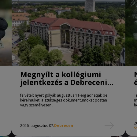
Megnyílt a kollégiumi
jelentkezés a Debreceni
Egyetemen
felvételt nyert gólyák augusztus 11-éig adhatják be
T
kérelmüket, a szükséges dokumentumokat postán
m
vagy személyesen .
h
2
2026. augusztus 07.
Debrecen
S