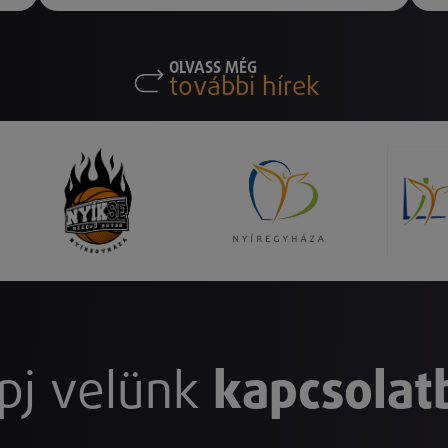
OLVASS MÉG
további hírek
pj velünk
kapcsolat