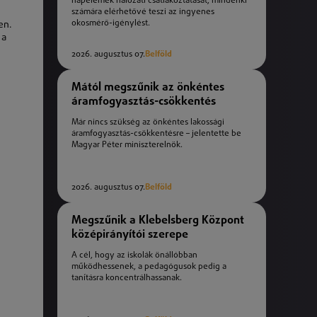
napelemek hálózati csatlakoztatását, mindenki
számára elérhetővé teszi az ingyenes
okosmérő-igénylést.
en.
 a
2026. augusztus 07.
Belföld
Mától megszűnik az önkéntes
áramfogyasztás-csökkentés
Már nincs szükség az önkéntes lakossági
áramfogyasztás-csökkentésre – jelentette be
Magyar Péter miniszterelnök.
2026. augusztus 07.
Belföld
Megszűnik a Klebelsberg Központ
középirányítói szerepe
A cél, hogy az iskolák önállóbban
működhessenek, a pedagógusok pedig a
tanításra koncentrálhassanak.