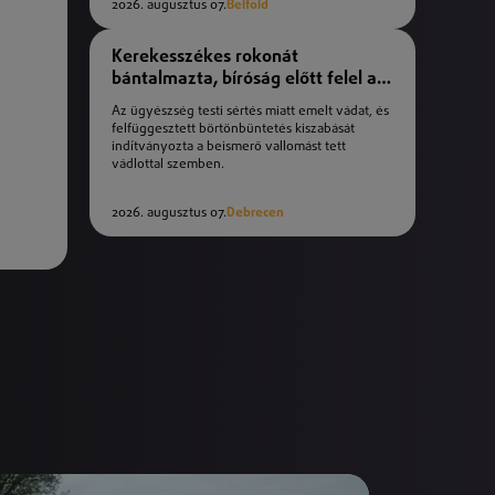
2026. augusztus 07.
Belföld
Kerekesszékes rokonát
bántalmazta, bíróság előtt felel a
férfi
Az ügyészség testi sértés miatt emelt vádat, és
felfüggesztett börtönbüntetés kiszabását
indítványozta a beismerő vallomást tett
vádlottal szemben.
2026. augusztus 07.
Debrecen