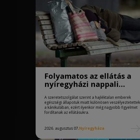
Folyamatos az ellátás a
nyíregyházi nappali
melegedőben
A szeretetszolgálat szerint a hajléktalan emberek
egészségi állapotuk miatt különösen veszélyeztetettek
a kánikulában, ezért ilyenkor még nagyobb figyelmet
fordítanak az ellátásukra.
2026. augusztus 07.
Nyíregyháza