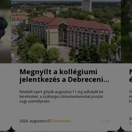
Megnyílt a kollégiumi
jelentkezés a Debreceni
Egyetemen
felvételt nyert gólyák augusztus 11-éig adhatják be
T
kérelmüket, a szükséges dokumentumokat postán
m
vagy személyesen .
h
2
2026. augusztus 07.
Debrecen
S