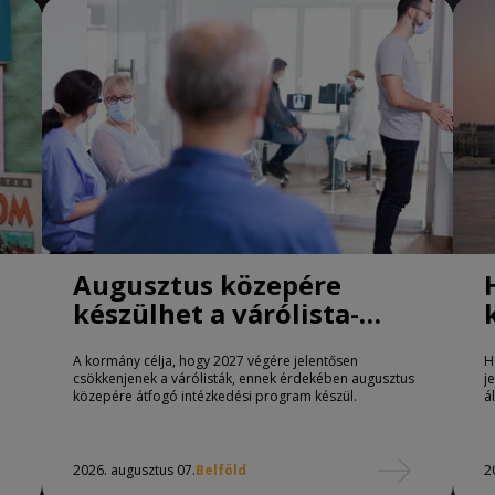
Augusztus közepére
készülhet a várólista-
csökkentő program
A kormány célja, hogy 2027 végére jelentősen
H
csökkenjenek a várólisták, ennek érdekében augusztus
j
közepére átfogó intézkedési program készül.
á
2026. augusztus 07.
Belföld
2