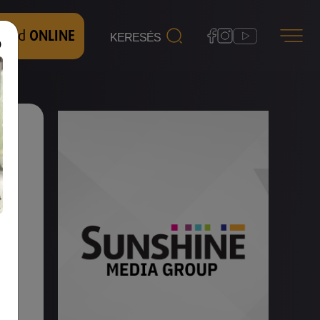
 nézd
ONLINE
te