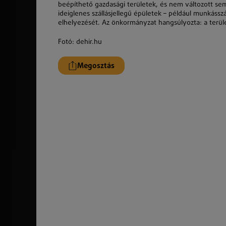
beépíthető gazdasági területek, és nem változott se
ideiglenes szállásjellegű épületek – például munkásszá
elhelyezését. Az önkormányzat hangsúlyozta: a terület
Fotó: dehir.hu
Megosztás