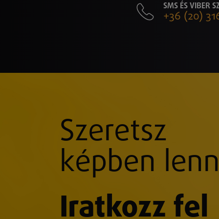
SMS ÉS VIBER 
+36 (20) 31
Szeretsz
képben lenn
Iratkozz fel