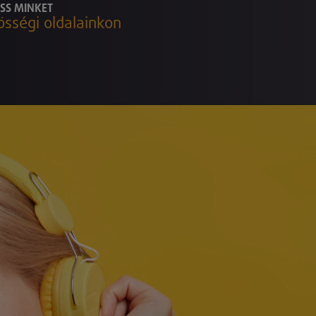
SS MINKET
össégi oldalainkon