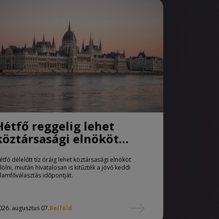
Hétfő reggelig lehet
köztársasági elnököt
jelölni
étfő délelőtt tíz óráig lehet köztársasági elnököt
elölni, miután hivatalosan is kitűzték a jövő keddi
llamfőválasztás időpontját.
026. augusztus 07.
Belföld