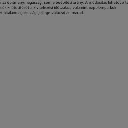
m az építménymagasság, sem a beépítési arány. A módosítás lehetővé te
llók – létesítését a kivitelezési időszakra, valamint napelemparkok
 általános gazdasági jellege változatlan marad.