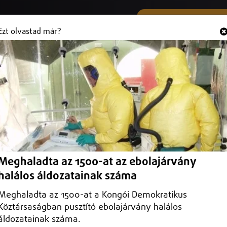
SMS ÉS VIBER SZÁMUNK
Hallgasd és
+36 (20) 316 3000
Ezt olvastad már?
gi Övezet
ruár 20-án hatályba lépett kormányrendelet-módosítás nyomán – közöl
Meghaladta az 1500-at az ebolajárvány
halálos áldozatainak száma
Meghaladta az 1500-at a Kongói Demokratikus
Köztársaságban pusztító ebolajárvány halálos
áldozatainak száma.