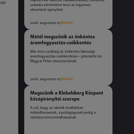
napelemek hálózati csatlakoztatását, mindenki
szi
számára elérhetővé teszi az ingyenes
okosmérő-igénylést.
2026. augusztus 07.
Belföld
Mától megszűnik az önkéntes
áramfogyasztás-csökkentés
Már nincs szükség az önkéntes lakossági
áramfogyasztás-csökkentésre – jelentette be
Magyar Péter miniszterelnök.
2026. augusztus 07.
Belföld
Megszűnik a Klebelsberg Központ
középirányítói szerepe
A cél, hogy az iskolák önállóbban
működhessenek, a pedagógusok pedig a
tanításra koncentrálhassanak.