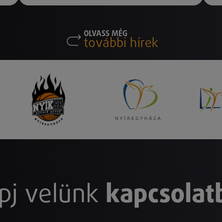
OLVASS MÉG
további hírek
pj velünk
kapcsolat