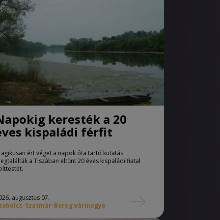
Napokig keresték a 20
éves kispaládi férfit
ragikusan ért véget a napok óta tartó kutatás:
egtalálták a Tiszában eltűnt 20 éves kispaládi fiatal
olttestét.
026. augusztus 07.
zabolcs-Szatmár-Bereg vármegye