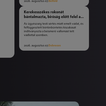
2026. augusztus 07.
Belföld
Kerekesszékes rokonát
bántalmazta, bíróság előtt felel a
férfi
Az ügyészség testi sértés miatt emelt vádat, és
felfüggesztett börtönbüntetés kiszabását
indítványozta a beismerő vallomást tett
vádlottal szemben.
2026. augusztus 07.
Debrecen