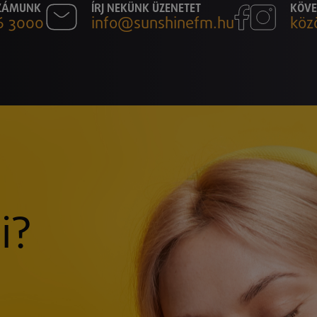
SZÁMUNK
ÍRJ NEKÜNK ÜZENETET
KÖVE
6 3000
info@sunshinefm.hu
köz
i?