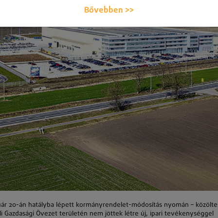
Bővebben >>
uár 20-án hatályba lépett kormányrendelet-módosítás nyomán – közölte
i Gazdasági Övezet területén nem jöttek létre új, ipari tevékenységgel