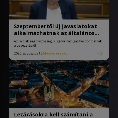
Szeptembertől új javaslatokat
alkalmazhatnak az általános
iskolák
Az iskolák saját közösségük igényeihez igazítva dönthetnek
a bevezetésről.
2026. augusztus 10.
Magyarország
Lezárásokra kell számítani a