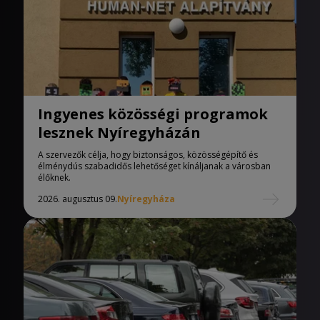
Ingyenes közösségi programok
lesznek Nyíregyházán
A szervezők célja, hogy biztonságos, közösségépítő és
élménydús szabadidős lehetőséget kínáljanak a városban
élőknek.
2026. augusztus 09.
Nyíregyháza