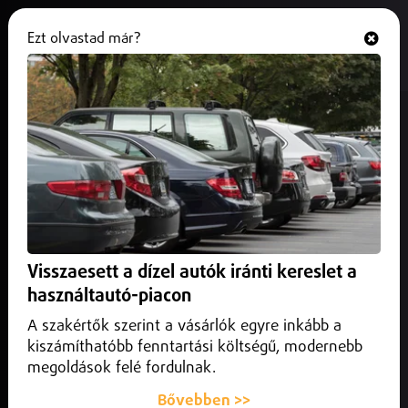
Ezt olvastad már?
Hallgasd és nézd
ONLINE
Négykörös lesz a Debrecen
Maraton
2026. március 01.
Debrecen
Bemutatták a Debrecen Maraton új útvonalát.
Visszaesett a dízel autók iránti kereslet a
használtautó-piacon
A szakértők szerint a vásárlók egyre inkább a
kiszámíthatóbb fenntartási költségű, modernebb
megoldások felé fordulnak.
Bővebben >>