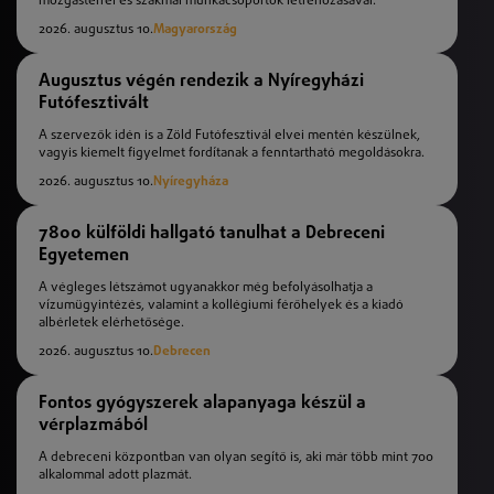
mozgástérrel és szakmai munkacsoportok létrehozásával.
2026. augusztus 10.
Magyarország
Augusztus végén rendezik a Nyíregyházi
Futófesztivált
A szervezők idén is a Zöld Futófesztivál elvei mentén készülnek,
vagyis kiemelt figyelmet fordítanak a fenntartható megoldásokra.
2026. augusztus 10.
Nyíregyháza
7800 külföldi hallgató tanulhat a Debreceni
Egyetemen
A végleges létszámot ugyanakkor még befolyásolhatja a
vízumügyintézés, valamint a kollégiumi férőhelyek és a kiadó
albérletek elérhetősége.
2026. augusztus 10.
Debrecen
Fontos gyógyszerek alapanyaga készül a
vérplazmából
A debreceni központban van olyan segítő is, aki már több mint 700
alkalommal adott plazmát.