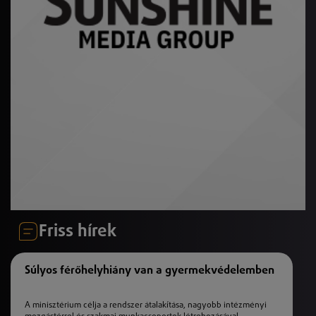
Friss hírek
Súlyos férőhelyhiány van a gyermekvédelemben
A minisztérium célja a rendszer átalakítása, nagyobb intézményi