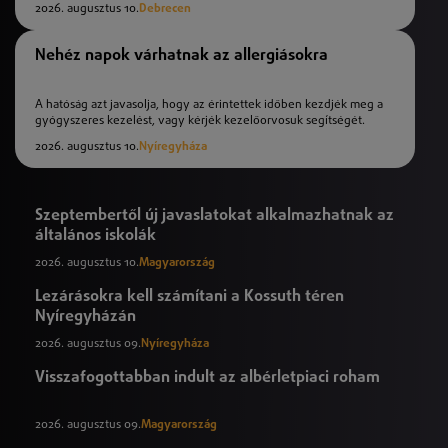
2026. augusztus 10.
Debrecen
Nehéz napok várhatnak az allergiásokra
A hatóság azt javasolja, hogy az érintettek időben kezdjék meg a
gyógyszeres kezelést, vagy kérjék kezelőorvosuk segítségét.
2026. augusztus 10.
Nyíregyháza
Szeptembertől új javaslatokat alkalmazhatnak az
általános iskolák
2026. augusztus 10.
Magyarország
Lezárásokra kell számítani a Kossuth téren
Nyíregyházán
2026. augusztus 09.
Nyíregyháza
Visszafogottabban indult az albérletpiaci roham
2026. augusztus 09.
Magyarország