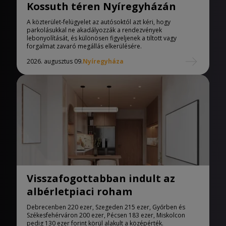
Kossuth téren Nyíregyházán
A közterület-felügyelet az autósoktól azt kéri, hogy
parkolásukkal ne akadályozzák a rendezvények
lebonyolítását, és különösen figyeljenek a tiltott vagy
forgalmat zavaró megállás elkerülésére.
2026. augusztus 09.
Nyíregyháza
Visszafogottabban indult az
albérletpiaci roham
Debrecenben 220 ezer, Szegeden 215 ezer, Győrben és
Székesfehérváron 200 ezer, Pécsen 183 ezer, Miskolcon
pedig 130 ezer forint körül alakult a középérték.