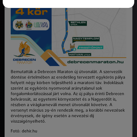
Bemutatták a Debrecen Maraton új útvonalát. A szervezők
döntése értelmében az eredetileg tervezett egykörös pálya
helyett négy körben teljesíthető a maratoni táv. Indoklásuk
szerint az egykörös nyomvonal aránytalanul sok
forgalomkorlátozással járt volna. Az új pálya érinti Debrecen
belvárosát, az egyetemi környezetet és a Nagyerdőt is,
részben a virágkarneváli menet útvonalát követve. A
versenyt március 29-én rendezik meg, a korábbi nevezések
érvényesek, de igény esetén a nevezési díj
visszaigényelhető.
Fotó: dehir.hu