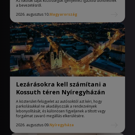
Az iskolák saját közösségük igényeihez igazítva dönthetnek
a bevezetésről.
2026. augusztus 10.
Magyarország
Lezárásokra kell számítani a
Kossuth téren Nyíregyházán
A közterület-felügyelet az autósoktól azt kéri, hogy
parkolásukkal ne akadályozzák a rendezvények
lebonyolítását, és különösen figyeljenek a tiltott vagy
forgalmat zavaró megállás elkerülésére.
2026. augusztus 09.
Nyíregyháza