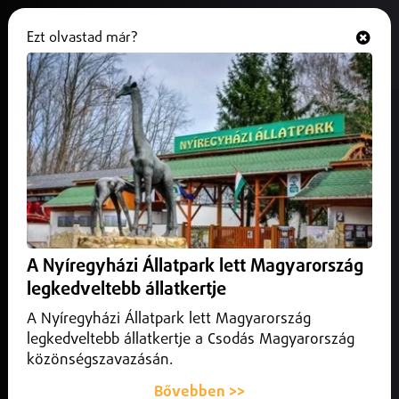
Ezt olvastad már?
Hallgasd és nézd
ONLINE
Ne dobd ki az iskolatáskádat!
2026. július 04.
Helyi
Július 1. és augusztus 21. között immár hatodik alkalommal
hirdette meg a Ne dobd ki az iskolatáskádat! elnevezésű
adománygyűjtő akciót Nyíregyháza önkormányzata és az
ÉAK Nonprofit Kft.
A Nyíregyházi Állatpark lett Magyarország
legkedveltebb állatkertje
A Nyíregyházi Állatpark lett Magyarország
legkedveltebb állatkertje a Csodás Magyarország
közönségszavazásán.
Bővebben >>