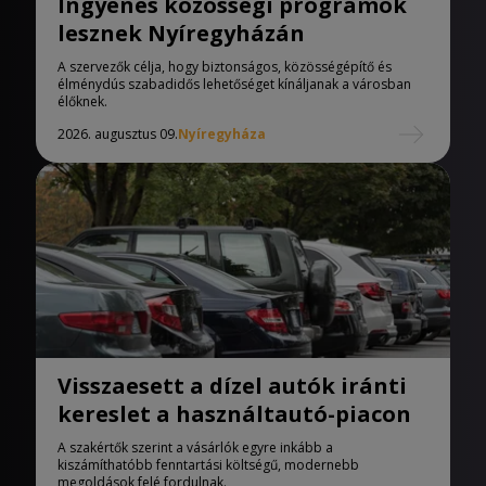
Ingyenes közösségi programok
lesznek Nyíregyházán
A szervezők célja, hogy biztonságos, közösségépítő és
élménydús szabadidős lehetőséget kínáljanak a városban
élőknek.
2026. augusztus 09.
Nyíregyháza
Visszaesett a dízel autók iránti
kereslet a használtautó-piacon
A szakértők szerint a vásárlók egyre inkább a
kiszámíthatóbb fenntartási költségű, modernebb
megoldások felé fordulnak.