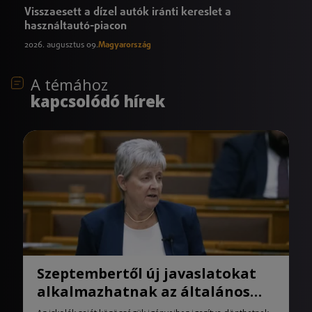
Visszaesett a dízel autók iránti kereslet a
használtautó-piacon
2026. augusztus 09.
Magyarország
A témához
kapcsolódó hírek
Szeptembertől új javaslatokat
alkalmazhatnak az általános
iskolák