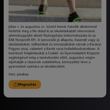
Július 1. és augusztus 21. között immár hatodik alkalommal
hirdette meg a Ne dobd ki az iskolatáskádat! elnevezésű
adománygyűjtő akciót Nyíregyháza önkormányzata és az
ÉAK Nonprofit Kft. A szervezők jó állapotú, használt vagy új
iskolatáskákat, tolltartókat és tornazsákokat várnak a Korányi
Frigyes utcai, valamint a Kerék utcai hulladékudvarokban. A
beérkező felajánlásokat a Család- és Gyermekjóléti Központ
segítségével még a tanévkezdés előtt, augusztus végén
eljuttatják a rászoruló családokhoz, könnyebbé téve a
gyermekek számára az iskolakezdést.
fotó: pixabay
Megosztás