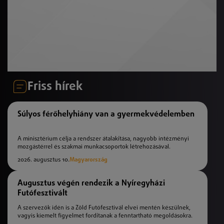
Friss hírek
Súlyos férőhelyhiány van a gyermekvédelemben
A minisztérium célja a rendszer átalakítása, nagyobb intézményi
mozgástérrel és szakmai munkacsoportok létrehozásával.
2026. augusztus 10.
Magyarország
Augusztus végén rendezik a Nyíregyházi
Futófesztivált
A szervezők idén is a Zöld Futófesztivál elvei mentén készülnek,
vagyis kiemelt figyelmet fordítanak a fenntartható megoldásokra.