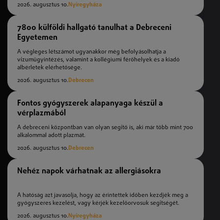
2026. augusztus 10.
Nyíregyháza
7800 külföldi hallgató tanulhat a Debreceni
Egyetemen
A végleges létszámot ugyanakkor még befolyásolhatja a
vízumügyintézés, valamint a kollégiumi férőhelyek és a kiadó
albérletek elérhetősége.
2026. augusztus 10.
Debrecen
Fontos gyógyszerek alapanyaga készül a
vérplazmából
A debreceni központban van olyan segítő is, aki már több mint 700
alkalommal adott plazmát.
2026. augusztus 10.
Debrecen
Nehéz napok várhatnak az allergiásokra
A hatóság azt javasolja, hogy az érintettek időben kezdjék meg a
gyógyszeres kezelést, vagy kérjék kezelőorvosuk segítségét.
2026. augusztus 10.
Nyíregyháza