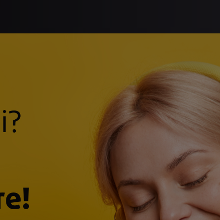
i?
re!