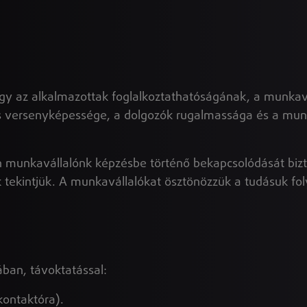
hogy az alkalmazottak foglalkoztathatóságának, a munka
ás versenyképessége, a dolgozók rugalmassága és a mun
n munkavállalónk képzésbe történő bekapcsolódását bizto
 tekintjük. A munkavállalókat ösztönözzük a tudásuk fol
ában, távoktatással:
kontaktóra).