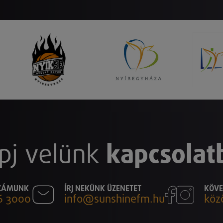
pj velünk
kapcsolat
SZÁMUNK
ÍRJ NEKÜNK ÜZENETET
KÖVE
6 3000
info@sunshinefm.hu
köz