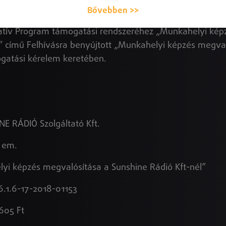
Bővebben >>
 Felelősségű Társaság 5 603 605 Ft összegű vissza nem 
ratív Program támogatási rendszeréhez „Munkahelyi képz
 című Felhívásra benyújtott „Munkahelyi képzés megvaló
gatási kérelem keretében.
 RÁDIÓ Szolgáltató Kft.
. em.
s megvalósítása a Sunshine Rádió Kft-nél”
1.6-17-2018-01153
605 Ft