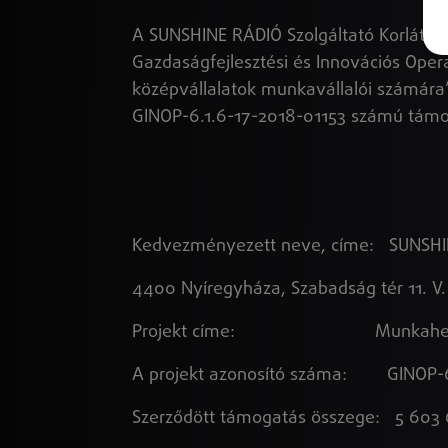
A SUNSHINE RÁDIÓ Szolgáltató Korlátolt
Gazdaságfejlesztési és Innovációs Ope
középvállalatok munkavállalói számára”
GINOP-6.1.6-17-2018-01153 számú támo
Kedvezményezett neve, címe: SUNSHINE
4400 Nyíregyháza, Szabadság tér 11. V
Projekt címe: Munkahelyi képzé
A projekt azonosító száma: GINOP-6.
Szerződött támogatás összege: 5 603 