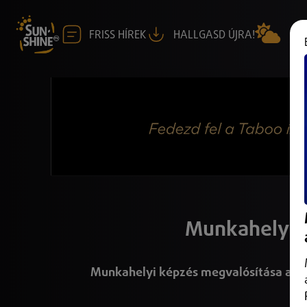
FRISS HÍREK
HALLGASD ÚJRA!
Munkahelyi k
Munkahelyi képzés megvalósítása a Su