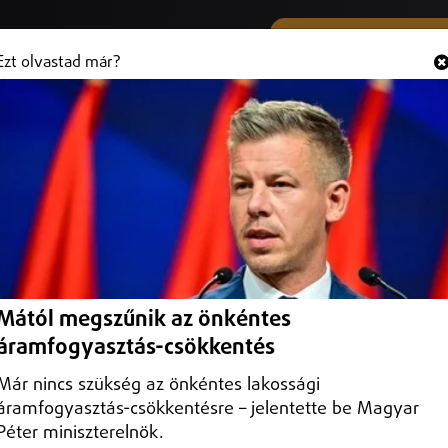
SMS ÉS VIBER SZÁMUNK
Hallgasd és
+36 (20) 316 3000
Ezt olvastad már?
Mától megszűnik az önkéntes
épzés megvalósítása a Sunshine 
áramfogyasztás-csökkentés
Már nincs szükség az önkéntes lakossági
nshine Rádió Kft-nél
áramfogyasztás-csökkentésre – jelentette be Magyar
Péter miniszterelnök.