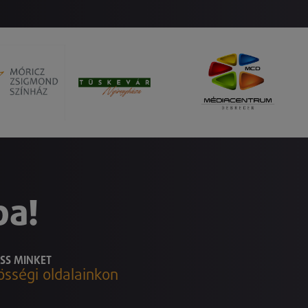
ba!
SS MINKET
össégi oldalainkon