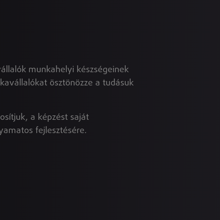
vállalók munkahelyi készségeinek
kavállalókat ösztönözze a tudásuk
sítjuk, a képzést saját
yamatos fejlesztésére.