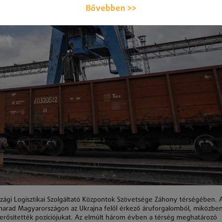
Bővebben >>
zági Logisztikai Szolgáltató Központok Szövetsége Záhony térségében. 
marad Magyarországon az Ukrajna felől érkező áruforgalomból, miközben
l erősítették pozíciójukat. Az elmúlt három évben a térség meghatározó