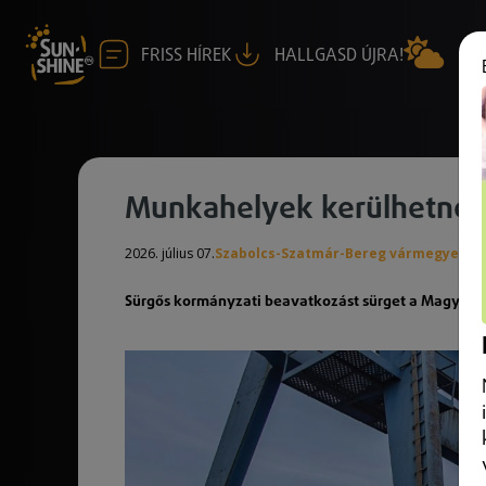
FRISS HÍREK
HALLGASD ÚJRA!
Munkahelyek kerülhetnek
2026. július 07.
Szabolcs-Szatmár-Bereg vármegye
Sürgős kormányzati beavatkozást sürget a Magyaror