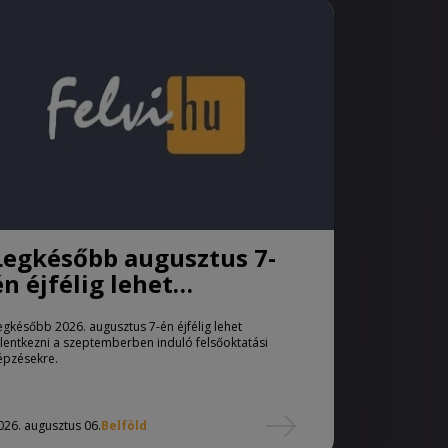
Legkésőbb augusztus 7-
én éjfélig lehet
jelentkezni a pótfelvételi
egkésőbb 2026. augusztus 7-én éjfélig lehet
eljárásban
elentkezni a szeptemberben induló felsőoktatási
épzésekre.
026. augusztus 06.
Belföld