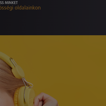
SS MINKET
össégi oldalainkon