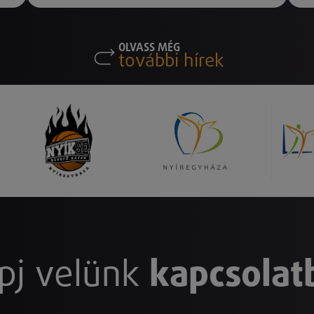
OLVASS MÉG
további hírek
pj velünk
kapcsolat