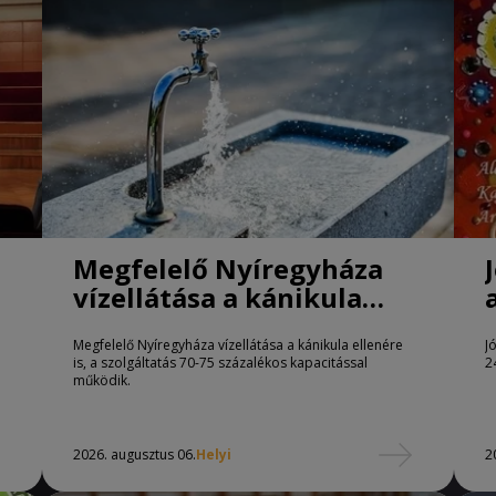
Megfelelő Nyíregyháza
vízellátása a kánikula
ellenére is
Megfelelő Nyíregyháza vízellátása a kánikula ellenére
J
is, a szolgáltatás 70-75 százalékos kapacitással
2
működik.
2026. augusztus 06.
Helyi
2