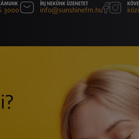
SZÁMUNK
ÍRJ NEKÜNK ÜZENETET
KÖVE
6 3000
info@sunshinefm.hu
köz
i?