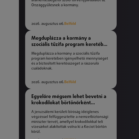
áfamentességéről szóló törvényjavaslatot az
Országgyűlésnek a kormány.
2026. augusztus 06.
Belföld
Megduplázza a kormány a
szociális tűzifa program keretében
igényelhető mennyiséget
Megduplázza a kormány a szociális tűzifa
program keretében igényelhető mennyiséget
és a biztosított keretösszeget a rászoruló
családoknak.
2026. augusztus 06.
Belföld
Egyelőre mégsem lehet bevetni a
krokodilokat börtönőrként
Izraelben
A jeruzsálemi kerületi bíróság ideiglenes
végzéssel felfüggesztette a nemzetbiztonsági
miniszter tervét, amellyel krokodilokkal teli
vizesárkot alakítottak volna ki a Keciot börtön
körül.