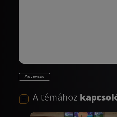
Magyarország
A témához
kapcsol