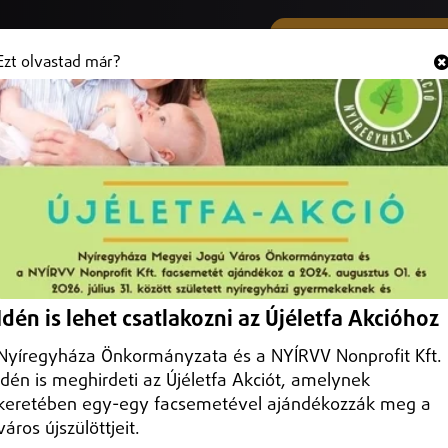
SMS ÉS VIBER SZÁMUNK
Hallgasd és
+36 (20) 316 3000
Ezt olvastad már?
 veszélybe Záhony térségében
szági Logisztikai Szolgáltató Központok Szövetsége Záhony térségébe
Idén is lehet csatlakozni az Újéletfa Akcióhoz
Nyíregyháza Önkormányzata és a NYÍRVV Nonprofit Kft.
idén is meghirdeti az Újéletfa Akciót, amelynek
keretében egy-egy facsemetével ajándékozzák meg a
város újszülöttjeit.