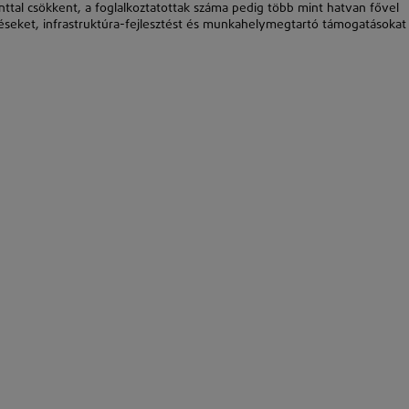
inttal csökkent, a foglalkoztatottak száma pedig több mint hatvan fővel
éseket, infrastruktúra-fejlesztést és munkahelymegtartó támogatásokat