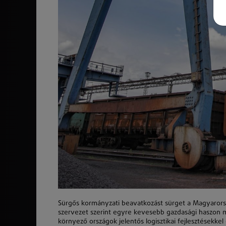
Sürgős kormányzati beavatkozást sürget a Magyarors
szervezet szerint egyre kevesebb gazdasági haszon 
környező országok jelentős logisztikai fejlesztésekke