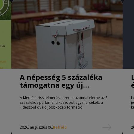
A népesség 5 százaléka
támogatna egy új
jobbközép pártot
A Medián friss felmérése szerint azonnal elérné az 5
L
százalékos parlamenti küszöböt egy mérsékelt, a
j
Fideszből kiváló jobbközép formáció.
k
2026. augusztus 06.
Belföld
2