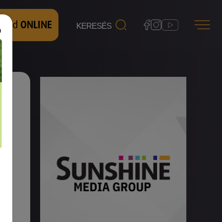
 nézd
ONLINE
n.