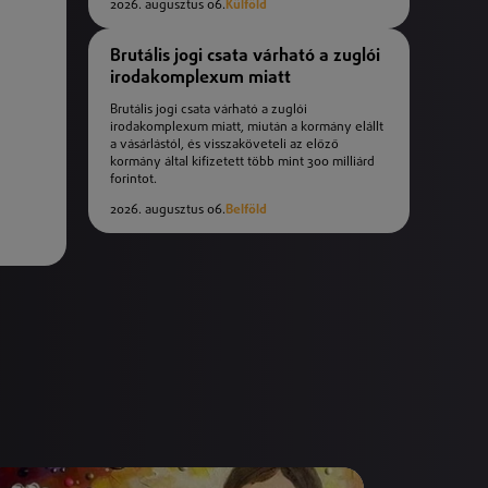
2026. augusztus 06.
Külföld
Brutális jogi csata várható a zuglói
irodakomplexum miatt
Brutális jogi csata várható a zuglói
irodakomplexum miatt, miután a kormány elállt
a vásárlástól, és visszaköveteli az előző
kormány által kifizetett több mint 300 milliárd
forintot.
2026. augusztus 06.
Belföld