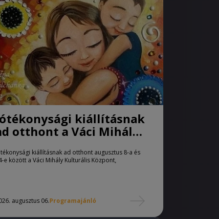
Jótékonysági kiállításnak
ad otthont a Váci Mihály
Kulturális Központ
ótékonysági kiállításnak ad otthont augusztus 8-a és
4-e között a Váci Mihály Kulturális Központ,
026. augusztus 06.
Programajánló