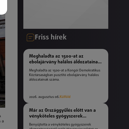
Friss hírek
Meghaladta az 1500-at az
ebolajárvány halálos áldozatainak
száma
Meghaladta az 1500-at a Kongói Demokratikus
Köztársaságban pusztító ebolajárvány halálos
áldozatainak száma.
2026. augusztus 06.
Külföld
Már az Országgyűlés előtt van a
vényköteles gyógyszerek
A
 a
áfamentességéről szóló
Benyújtotta a vényköteles gyógyszerek
törvényjavaslat