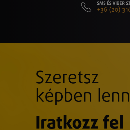
SMS ÉS VIBER 
+36 (20) 31
Szeretsz
képben lenn
Iratkozz fel