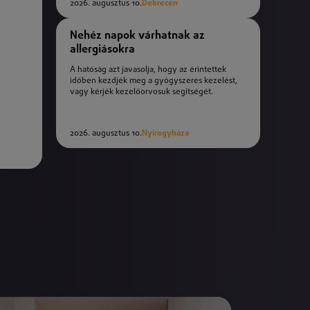
2026. augusztus 10.
Debrecen
Nehéz napok várhatnak az
allergiásokra
A hatóság azt javasolja, hogy az érintettek
időben kezdjék meg a gyógyszeres kezelést,
vagy kérjék kezelőorvosuk segítségét.
2026. augusztus 10.
Nyíregyháza