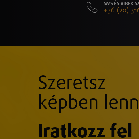
SMS ÉS VIBER 
+36 (20) 31
Szeretsz
képben lenn
Iratkozz fel