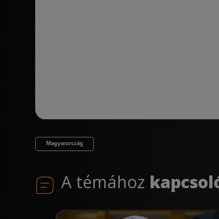
Magyarország
A témához
kapcsol