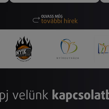
OLVASS MÉG
további hírek
pj velünk
kapcsolat