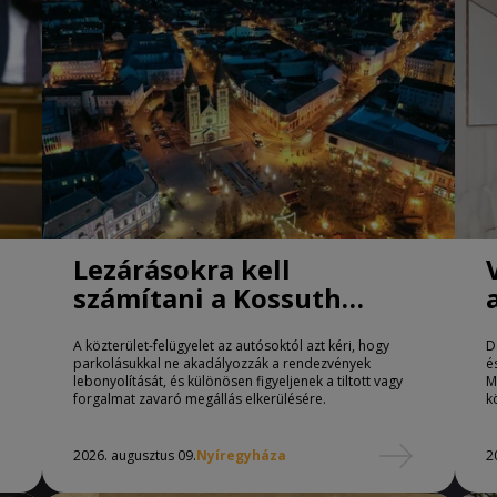
Lezárásokra kell
számítani a Kossuth
téren Nyíregyházán
A közterület-felügyelet az autósoktól azt kéri, hogy
D
parkolásukkal ne akadályozzák a rendezvények
é
lebonyolítását, és különösen figyeljenek a tiltott vagy
M
forgalmat zavaró megállás elkerülésére.
k
2026. augusztus 09.
Nyíregyháza
2