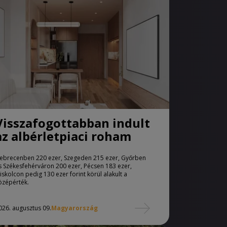
Visszafogottabban indult
az albérletpiaci roham
ebrecenben 220 ezer, Szegeden 215 ezer, Győrben
s Székesfehérváron 200 ezer, Pécsen 183 ezer,
iskolcon pedig 130 ezer forint körül alakult a
özépérték.
026. augusztus 09.
Magyarország