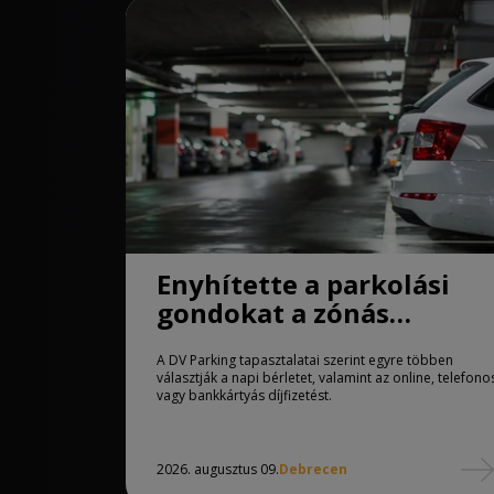
Enyhítette a parkolási
gondokat a zónás
rendszer Debrecenben
A DV Parking tapasztalatai szerint egyre többen
választják a napi bérletet, valamint az online, telefono
vagy bankkártyás díjfizetést.
2026. augusztus 09.
Debrecen