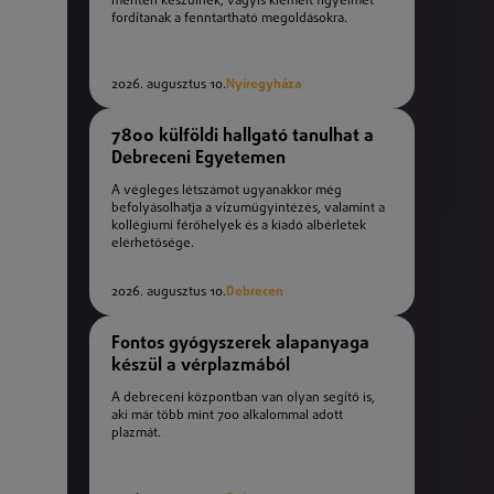
mentén készülnek, vagyis kiemelt figyelmet
fordítanak a fenntartható megoldásokra.
2026. augusztus 10.
Nyíregyháza
7800 külföldi hallgató tanulhat a
Debreceni Egyetemen
A végleges létszámot ugyanakkor még
befolyásolhatja a vízumügyintézés, valamint a
kollégiumi férőhelyek és a kiadó albérletek
elérhetősége.
2026. augusztus 10.
Debrecen
Fontos gyógyszerek alapanyaga
készül a vérplazmából
A debreceni központban van olyan segítő is,
aki már több mint 700 alkalommal adott
plazmát.