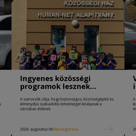
Ingyenes közösségi
programok lesznek
Nyíregyházán
A szervezők célja, hogy biztonságos, közösségépítő és
A
s
élménydús szabadidős lehetőséget kínáljanak a
k
városban élőknek.
m
2026. augusztus 09.
Nyíregyháza
2