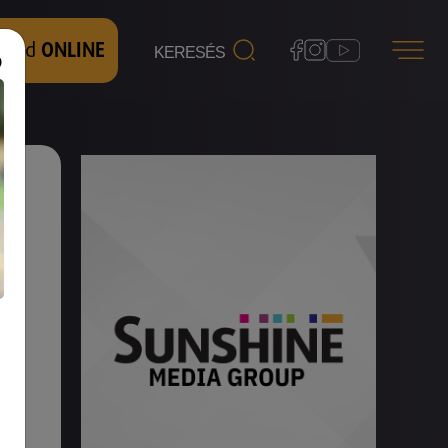
 nézd
ONLINE
ter