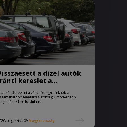
Visszaesett a dízel autók
iránti kereslet a
használtautó-piacon
 szakértők szerint a vásárlók egyre inkább a
iszámíthatóbb fenntartási költségű, modernebb
egoldások felé fordulnak.
026. augusztus 09.
Magyarország