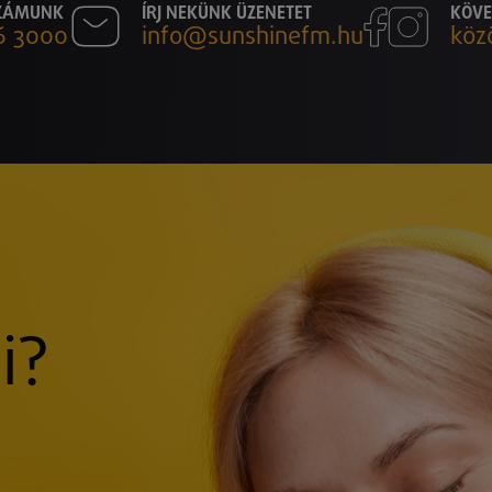
SZÁMUNK
ÍRJ NEKÜNK ÜZENETET
KÖVE
6 3000
info@sunshinefm.hu
köz
i?