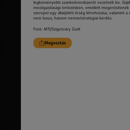
legkeményebb szankciórendszerét vezetnék be. Gajdos
mezőgazdasági öntözésben, emellett megerősítenék a 
szerepel egy állatjóléti őrség létrehozása, valamint a 
nem luxus, hanem nemzetstratégiai kérdés.
Fotó: MTI/Szigetváry Zsolt
Megosztás