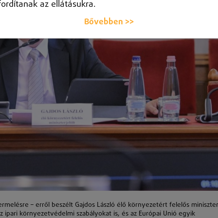
fordítanak az ellátásukra.
Bővebben >>
melésre – erről beszélt Gajdos László élő környezetért felelős miniszte
az ipari környezetvédelmi szabályokat is, és az Európai Unió egyik