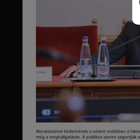
Moratóriumot hirdetnének a védett erdőkben a fakiter
még a meghallgatásán. A politikus szerint szigorítják 