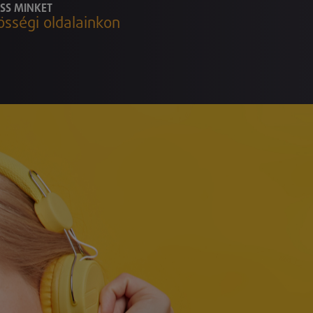
SS MINKET
össégi oldalainkon