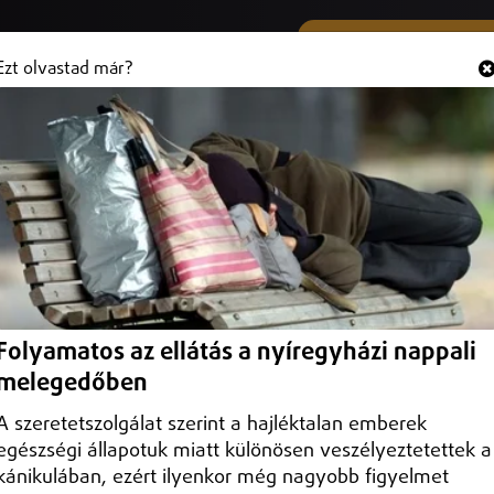
SMS ÉS VIBER SZÁMUNK
Hallgasd és
+36 (20) 316 3000
Ezt olvastad már?
erdőkben
melésre – erről beszélt Gajdos László élő környezetért felelős minisz
Folyamatos az ellátás a nyíregyházi nappali
melegedőben
A szeretetszolgálat szerint a hajléktalan emberek
egészségi állapotuk miatt különösen veszélyeztetettek a
kánikulában, ezért ilyenkor még nagyobb figyelmet