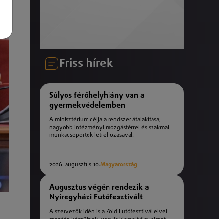
Friss hírek
Súlyos férőhelyhiány van a
gyermekvédelemben
A minisztérium célja a rendszer átalakítása,
nagyobb intézményi mozgástérrel és szakmai
munkacsoportok létrehozásával.
2026. augusztus 10.
Magyarország
Augusztus végén rendezik a
Nyíregyházi Futófesztivált
r
A szervezők idén is a Zöld Futófesztivál elvei