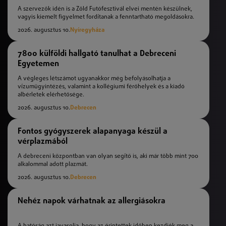
A szervezők idén is a Zöld Futófesztivál elvei mentén készülnek,
vagyis kiemelt figyelmet fordítanak a fenntartható megoldásokra.
2026. augusztus 10.
Nyíregyháza
7800 külföldi hallgató tanulhat a Debreceni
Egyetemen
A végleges létszámot ugyanakkor még befolyásolhatja a
vízumügyintézés, valamint a kollégiumi férőhelyek és a kiadó
albérletek elérhetősége.
2026. augusztus 10.
Debrecen
Fontos gyógyszerek alapanyaga készül a
vérplazmából
A debreceni központban van olyan segítő is, aki már több mint 700
alkalommal adott plazmát.
2026. augusztus 10.
Debrecen
Nehéz napok várhatnak az allergiásokra
A hatóság azt javasolja, hogy az érintettek időben kezdjék meg a