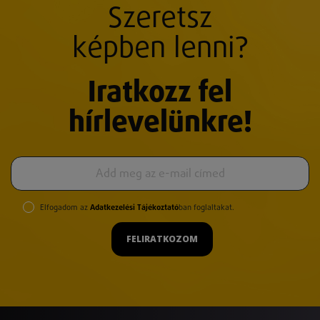
Szeretsz
képben lenni?
Iratkozz fel
hírlevelünkre!
Elfogadom az
Adatkezelési Tájékoztató
ban foglaltakat.
FELIRATKOZOM