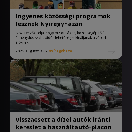
Ingyenes közösségi programok
lesznek Nyíregyházán
A szervezők célja, hogy biztonságos, közösségépítő és
élménydús szabadidős lehetőséget kínáljanak a városban
élőknek.
2026. augusztus 09.
Nyíregyháza
Visszaesett a dízel autók iránti
kereslet a használtautó-piacon