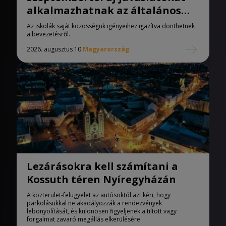
alkalmazhatnak az általános
iskolák
Az iskolák saját közösségük igényeihez igazítva dönthetnek
a bevezetésről.
2026. augusztus 10.
Magyarország
Lezárásokra kell számítani a
Kossuth téren Nyíregyházán
A közterület-felügyelet az autósoktól azt kéri, hogy
parkolásukkal ne akadályozzák a rendezvények
lebonyolítását, és különösen figyeljenek a tiltott vagy
forgalmat zavaró megállás elkerülésére.