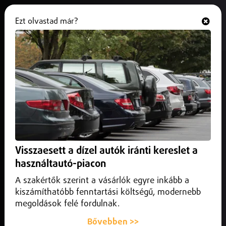
Ezt olvastad már?
Hallgasd és nézd
ONLINE
Modernizálják a Nagytemplom
világítását
2026. február 28.
Debrecen
13 millió forinttal támogatják a Debreceni Református
Nagytemplom korszerűsítését a Debrecen Város Bálja
Visszaesett a dízel autók iránti kereslet a
bevételéből.
használtautó-piacon
A szakértők szerint a vásárlók egyre inkább a
kiszámíthatóbb fenntartási költségű, modernebb
megoldások felé fordulnak.
Bővebben >>