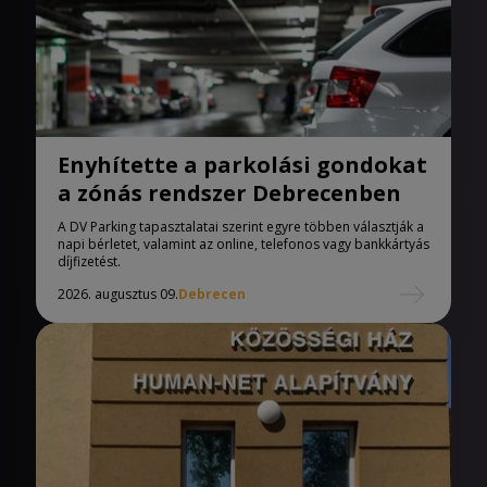
Enyhítette a parkolási gondokat
a zónás rendszer Debrecenben
A DV Parking tapasztalatai szerint egyre többen választják a
napi bérletet, valamint az online, telefonos vagy bankkártyás
díjfizetést.
2026. augusztus 09.
Debrecen