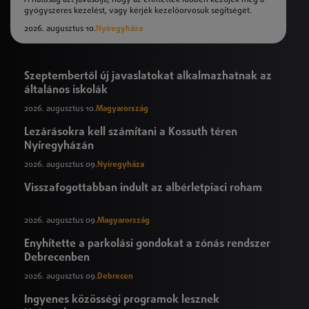
gyógyszeres kezelést, vagy kérjék kezelőorvosuk segítségét.
2026. augusztus 10.
Nyíregyháza
Szeptembertől új javaslatokat alkalmazhatnak az
általános iskolák
2026. augusztus 10.
Magyarország
Lezárásokra kell számítani a Kossuth téren
Nyíregyházán
2026. augusztus 09.
Nyíregyháza
Visszafogottabban indult az albérletpiaci roham
2026. augusztus 09.
Magyarország
Enyhítette a parkolási gondokat a zónás rendszer
Debrecenben
2026. augusztus 09.
Debrecen
Ingyenes közösségi programok lesznek