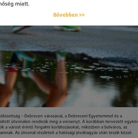
hőség miatt.
Bővebben >>
ezőbizottság – Debrecen városával, a Debreceni Egyetemmel és a
ított útvonalon rendezik meg a versenyt. A korábban tervezett egykö
k a várost érintő forgalmi korlátozásokat, miközben a belváros, az
mnak. Az útvonal részleteit a hatósági jóváhagyás után teszik közzé.