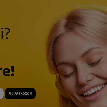
i?
re!
FELIRATKOZOM