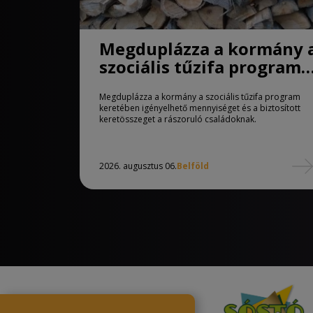
Megduplázza a kormány 
szociális tűzifa program
keretében igényelhető
Megduplázza a kormány a szociális tűzifa program
mennyiséget
keretében igényelhető mennyiséget és a biztosított
keretösszeget a rászoruló családoknak.
2026. augusztus 06.
Belföld