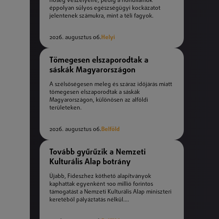
hőség veszélyeire, pedig a hőhullámok
éppolyan súlyos egészségügyi kockázatot
jelentenek számukra, mint a téli fagyok.
2026. augusztus 06.
Helyi
Tömegesen elszaporodtak a
sáskák Magyarországon
A szélsőségesen meleg és száraz időjárás miatt
tömegesen elszaporodtak a sáskák
Magyarországon, különösen az alföldi
területeken.
2026. augusztus 06.
Belföld
Tovább gyűrűzik a Nemzeti
Kulturális Alap botrány
Újabb, Fideszhez köthető alapítványok
kaphattak egyenként 100 millió forintos
támogatást a Nemzeti Kulturális Alap miniszteri
keretéből pályáztatás nélkül....