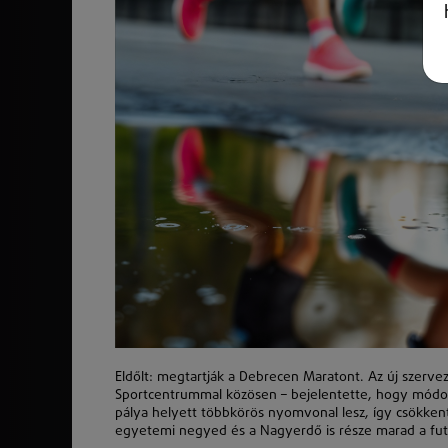
Eldőlt: megtartják a Debrecen Maratont. Az új szerv
Sportcentrummal közösen – bejelentette, hogy módos
pálya helyett többkörös nyomvonal lesz, így csökkenti
egyetemi negyed és a Nagyerdő is része marad a futa