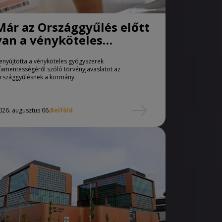
Már az Országgyűlés előtt
van a vényköteles
gyógyszerek
enyújtotta a vényköteles gyógyszerek
áfamentességéről szóló
famentességéről szóló törvényjavaslatot az
törvényjavaslat
rszággyűlésnek a kormány.
026. augusztus 06.
Belföld