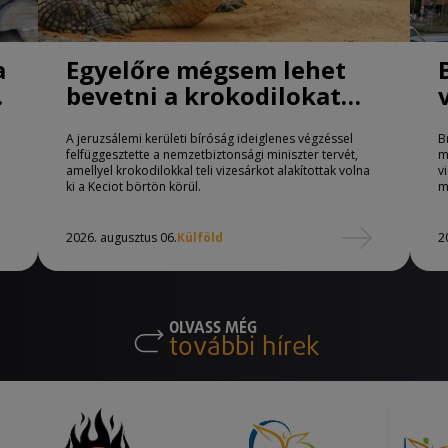
a
Egyelőre mégsem lehet
bevetni a krokodilokat
börtönőrként Izraelben
A jeruzsálemi kerületi bíróság ideiglenes végzéssel
B
felfüggesztette a nemzetbiztonsági miniszter tervét,
m
amellyel krokodilokkal teli vizesárkot alakítottak volna
v
ki a Keciot börtön körül.
m
2026. augusztus 06.
Külföld
2
OLVASS MÉG
további hírek