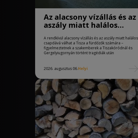
Az alacsony vízállás és az
aszály miatt halálos
csapdává válhat a Tisza
A rendkívül alacsony vízállás és az aszály miatt halálos
csapdává válhat a Tisza a fürdőzők számára –
figyelmeztetnek a szakemberek a Tiszakóródnál és
Gergelyiugornyán történt tragédiák után
2026. augusztus 06.
Helyi