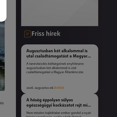
Friss hírek
Augusztusban két alkalommal is
utal családtámogatást a Magyar
Államkincstár
A tanévkezdés költségeinek enyhítésére
augusztusban két alkalommal is utal
családtámogatást a Magyar Államkincstár.
2026. augusztus 06.
Belföld
A hőség éppolyan súlyos
rös
egészségügyi kockázatot rejt mint
a téli fagyok
Nem minden hajléktalan ember gondol a nyári