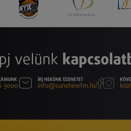
pj velünk
kapcsolat
SZÁMUNK
ÍRJ NEKÜNK ÜZENETET
KÖVE
6 3000
info@sunshinefm.hu
köz