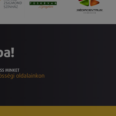
ba!
SS MINKET
össégi oldalainkon