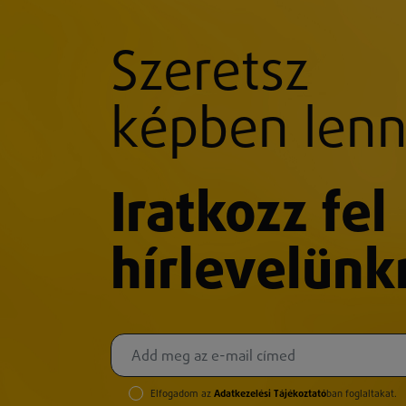
Szeretsz
képben lenn
Iratkozz fel
hírlevelünk
Elfogadom az
Adatkezelési Tájékoztató
ban foglaltakat.