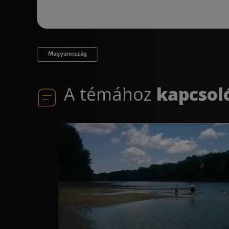
Magyarország
A témához
kapcsol