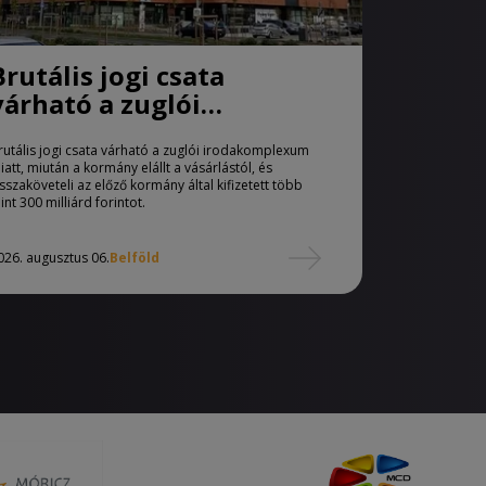
Brutális jogi csata
várható a zuglói
irodakomplexum miatt
rutális jogi csata várható a zuglói irodakomplexum
iatt, miután a kormány elállt a vásárlástól, és
isszaköveteli az előző kormány által kifizetett több
int 300 milliárd forintot.
026. augusztus 06.
Belföld