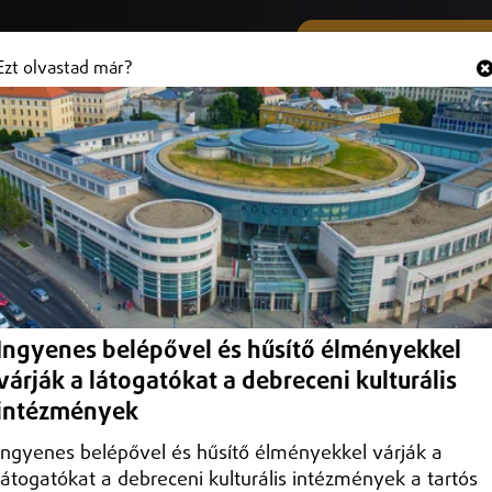
SMS ÉS VIBER SZÁMUNK
Hallgasd és
+36 (20) 316 3000
Ezt olvastad már?
ton
vezőbizottság – Debrecen városával, a Debreceni Egyetemmel és a
Ingyenes belépővel és hűsítő élményekkel
várják a látogatókat a debreceni kulturális
intézmények
Ingyenes belépővel és hűsítő élményekkel várják a
látogatókat a debreceni kulturális intézmények a tartós