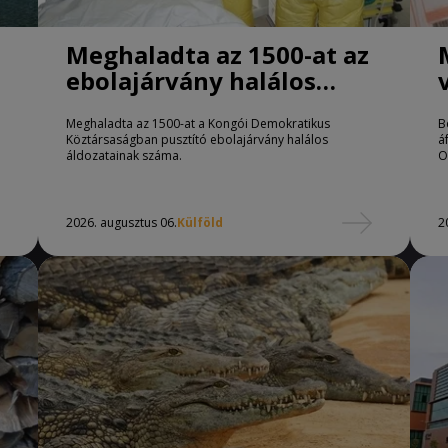
Meghaladta az 1500-at az
ebolajárvány halálos
áldozatainak száma
Meghaladta az 1500-at a Kongói Demokratikus
B
Köztársaságban pusztító ebolajárvány halálos
á
áldozatainak száma.
O
2026. augusztus 06.
Külföld
2