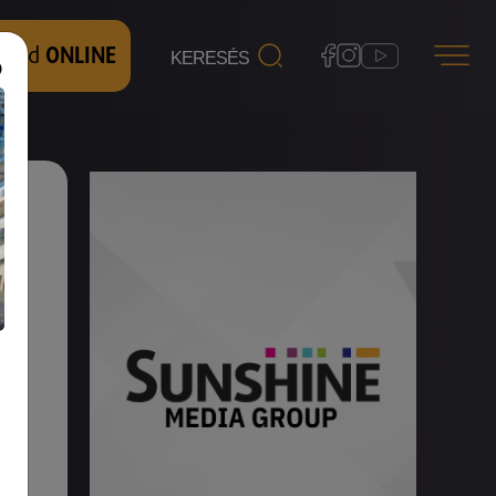
 nézd
ONLINE